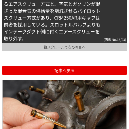
るエアスクリュー方式と、空気とガソリンが混
ざった混合気の供給量を増減させるパイロット
スクリュー方式があり、CRM250AR用キャブは
前者を採用している。スロットルバルブよりも
インテークダクト側に付くエアースクリューを
取り外す。
(画像 No.18/23)
縦スクロールで次の写真へ
記事へ戻る