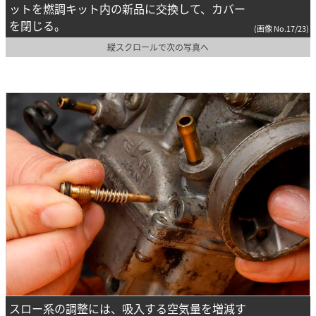
ットを燃調キット内の新品に交換して、カバー
を閉じる。
(画像 No.17/23)
縦スクロールで次の写真へ
スロー系の調整には、吸入する空気量を増減す