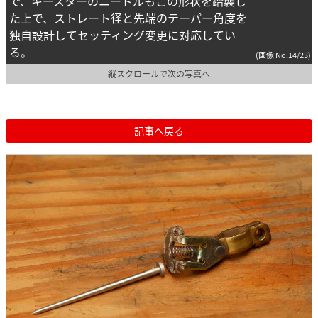
で、キースターのニードルもこの形状を踏襲し
た上で、ストレート径と先端のテーパー角度を
独自設計してセッティング変更に対応してい
る。
(画像 No.14/23)
縦スクロールで次の写真へ
記事へ戻る