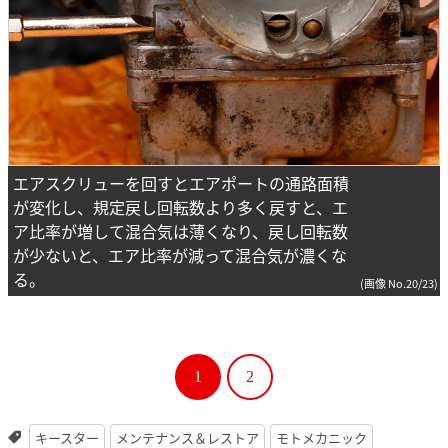
エアスクリューを回すとエアポートの通路面積
が変化し、規定戻し回転数より多く戻すと、エ
ア比率が増して混合気は薄くなり、戻し回転数
が少ないと、エア比率が減って混合気が濃くな
る。
(画像 No.20/23)
1
2
キースター
メンテナンス＆レストア
モトメカニック