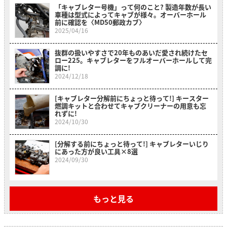
「キャブレター号機」って何のこと? 製造年数が長い
車種は型式によってキャブが様々。オーバーホール
前に確認を〈MD50郵政カブ〉
2025/04/16
抜群の扱いやすさで20年ものあいだ愛され続けたセ
ロー225。キャブレターをフルオーバーホールして完
調に!
2024/12/18
[キャブレター分解前にちょっと待って!] キースター
燃調キットと合わせてキャブクリーナーの用意も忘
れずに!
2024/10/30
[分解する前にちょっと待って!] キャブレターいじり
にあった方が良い工具×8選
2024/09/30
もっと見る