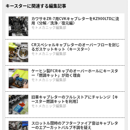
キースターに関連する編集記事
カワサキZR-7用CVKキャブレターをKZ900LTDに流
用〈分解／洗浄／復元編〉
モトメカニック編集部
CRスペシャルキャブレターのオーバーフローを封じ
るガスケットキット〈キースター〉
モトメカニック編集部
ケーヒン製FCRキャブのオーバーホールにキースタ
ー「燃調キット」が効く理由
モトメカニック編集部
旧車キャブレターのフルレストアにチャレンジ【キ
ースター燃調キットを利用】
モトメカニック編集部
スロットル閉時のアフターファイア音はキャブレタ
ーのエアーカットバルブ不調を疑え