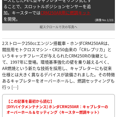
ることで、スロットルポジションセンサーを追
加。キースターでは
CRM250AR用に燃調キット
を開発。
(画像 No.1/23)
縦スクロールで次の写真へ
2ストローク250ccエンジン搭載車・ホンダCRM250ARは、
競技用モトクロスマシン・CR250由来の「CRレプリカ」と
いうキャッチフレーズが与えられたCRM250Rの後継とし
て、1997年に登場。環境基準強化の壁を乗り越えるべく、
AR燃焼という新たな技術を採用し、キャブレターにも従来
仕様とは大きく異なるデバイスが装備されました。その特徴
あるキャブレターをオーバーホールし、燃調セッティングも
行っ […]
【この記事を最初から読む】
[DIYバイクメンテナンス] ホンダCRM250AR：キャブレターの
オーバーホール＆セッティング〈キースター燃調キット〉