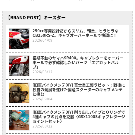
【BRAND POST】キースター
250cc専用設計だからスリム、軽量、ヒラヒラな
CB250RS-Z。キャブオーバーホールで快調に！
2026/04/09
長期不動のヤマハSR400。キャブレターをオーバー
ホールで必ず確認したいパーツ「エアカットバル
ブ」
2026/03/12
[旧車バイクメンテDIY] 富士重工製ラビット：戦後に
独自の発展を遂げた国産スクーターのキャブメンテ
に挑む
2025/09/04
[旧車バイクメンテDIY] 削り出しパイプとＯリングで
4連キャブの弱点を克服〈GSX1100Sキャブレタージ
ョイントセット〉
2025/08/22