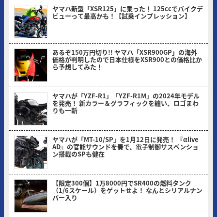
ヤマハ新型「XSR125」に乗った！ 125ccでバイクデ
ビューって最高かも！【試乗インプレッション】
ミヤケン(ヤングマシン編集部)
あるぞ150万円切り!! ヤマハ「XSR900GP」の海外
価格が判明したので日本仕様をXSR900との価格比か
ら予想してみた！
ヤングマシン編集部(ヨ)
ヤマハが「YZF-R1」「YZF-R1M」の2024年モデル
を発売！ 新カラー＆グラフィックを纏い、ロゴまわ
りも一新
ヤングマシン編集部(ヨ)
ヤマハが「MT-10/SP」を1月12日に発売！ 『αlive
AD』の官能サウンドを奏で、電子制御サスペンショ
ン搭載のSPも健在
ヤングマシン編集部(ヨ)
【限定300個】1万8000円でSR400の燃料タンク
（1/6スケール）をゲットせよ！ なんとシリアルナン
バー入り
ヤングマシン編集部(ヨ)