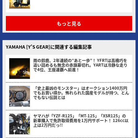
もっと見る
YAMAHA [Y'S GEAR]に関連する編集記事
雨の鈴鹿、2年連続の“あと一歩”！ YFRTは高橋巧を
追い詰めるも無念の赤旗幕切れ。YARTは冷静な走り
で4位、王座連覇へ前進！
ヤングマシン編集部(サカイ)
「史上最凶のモンスター」はオークション1400万円
でもお買い得か。怖れられた国産モデルが持つ、とん
でもない伝説とは
ヤングマシン編集部(ナカ)
ヤマハが「YZF-R125」「MT-125」「XSR125」の
新車購入で免許取得費用を1万円サポート！ 126cc以
上は2万円だっ!!
ヤングマシン編集部(ヨ)