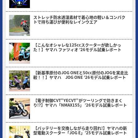
ストレッチ防水透湿素材で着心地の軽い＆コンパク
トで持ち運びが便利なレインウエア
2026/05/18
【こんなオシャレな125ccスクーターが欲しかっ
た！】ヤマハ ファツィオ ’26モデル試乗レポート
2026/04/28
【新基準原付のJOG ONEと50cc原付のJOGを実走比
較！！】ヤマハ JOG ONE ’26モデル試乗レポート
2026/03/31
【電子制御CVT“YECVT”がツーリングで効きまく
り!?】ヤマハ「NMAX155」 ’26モデル試乗レポート
2026/02/24
【バッテリーを交換しながら走り回れ!】ヤマハの新
型電動スクーター「JOG E」’25モデル試乗レポート
2026/01/30