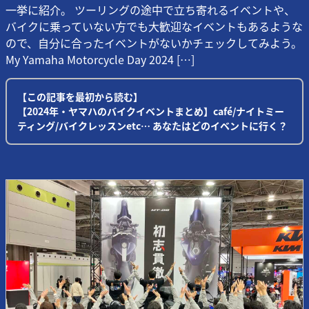
一挙に紹介。 ツーリングの途中で立ち寄れるイベントや、
バイクに乗っていない方でも大歓迎なイベントもあるような
ので、自分に合ったイベントがないかチェックしてみよう。
My Yamaha Motorcycle Day 2024 […]
【この記事を最初から読む】
【2024年・ヤマハのバイクイベントまとめ】café/ナイトミー
ティング/バイクレッスンetc… あなたはどのイベントに行く？