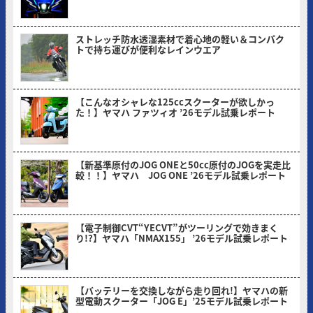
ストレッチ防水透湿素材で着心地の軽い＆コンパク
トで持ち運びが便利なレインウエア
2026/05/18
【こんなオシャレな125ccスクーターが欲しかっ
た！】ヤマハ ファツィオ ’26モデル試乗レポート
2026/04/28
【新基準原付のJOG ONEと50cc原付のJOGを実走比
較！！】ヤマハ JOG ONE ’26モデル試乗レポート
2026/03/31
【電子制御CVT“YECVT”がツーリングで効きまく
り!?】ヤマハ「NMAX155」 ’26モデル試乗レポート
2026/02/24
【バッテリーを交換しながら走り回れ!】ヤマハの新
型電動スクーター「JOG E」’25モデル試乗レポート
2026/01/30