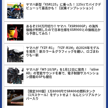
ヤマハ新型「XSR125」に乗った！ 125ccでバイクデ
ビューって最高かも！【試乗インプレッション】
ミヤケン(ヤングマシン編集部)
あるぞ150万円切り!! ヤマハ「XSR900GP」の海外
価格が判明したので日本仕様をXSR900との価格比か
ら予想してみた！
ヤングマシン編集部(ヨ)
ヤマハが「YZF-R1」「YZF-R1M」の2024年モデル
を発売！ 新カラー＆グラフィックを纏い、ロゴまわ
りも一新
ヤングマシン編集部(ヨ)
ヤマハが「MT-10/SP」を1月12日に発売！ 『αlive
AD』の官能サウンドを奏で、電子制御サスペンショ
ン搭載のSPも健在
ヤングマシン編集部(ヨ)
【限定300個】1万8000円でSR400の燃料タンク
（1/6スケール）をゲットせよ！ なんとシリアルナン
バー入り
ヤングマシン編集部(ヨ)