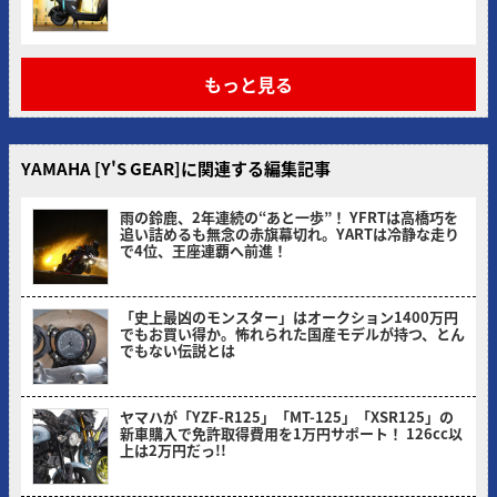
もっと見る
YAMAHA [Y'S GEAR]に関連する編集記事
雨の鈴鹿、2年連続の“あと一歩”！ YFRTは高橋巧を
追い詰めるも無念の赤旗幕切れ。YARTは冷静な走り
で4位、王座連覇へ前進！
ヤングマシン編集部(サカイ)
「史上最凶のモンスター」はオークション1400万円
でもお買い得か。怖れられた国産モデルが持つ、とん
でもない伝説とは
ヤングマシン編集部(ナカ)
ヤマハが「YZF-R125」「MT-125」「XSR125」の
新車購入で免許取得費用を1万円サポート！ 126cc以
上は2万円だっ!!
ヤングマシン編集部(ヨ)