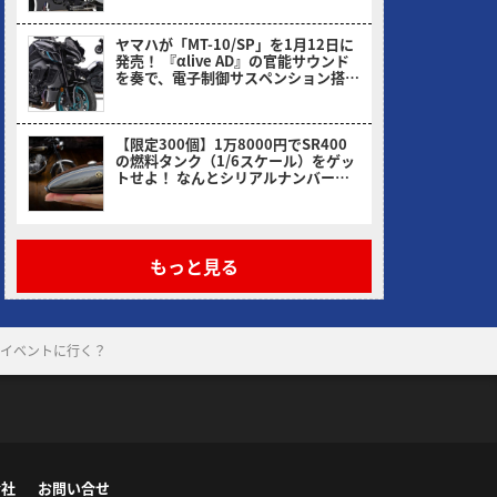
ヤマハが「MT-10/SP」を1月12日に
発売！ 『αlive AD』の官能サウンド
を奏で、電子制御サスペンション搭載
のSPも健在
ヤングマシン編集部(ヨ)
【限定300個】1万8000円でSR400
の燃料タンク（1/6スケール）をゲッ
トせよ！ なんとシリアルナンバー入
り
ヤングマシン編集部(ヨ)
もっと見る
どのイベントに行く？
会社
お問い合せ