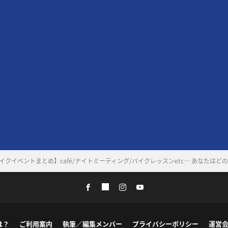
バイクイベントまとめ】café/ナイトミーティング/バイクレッスンetc… あなたは
は？
ご利用案内
執筆／編集メンバー
プライバシーポリシー
運営