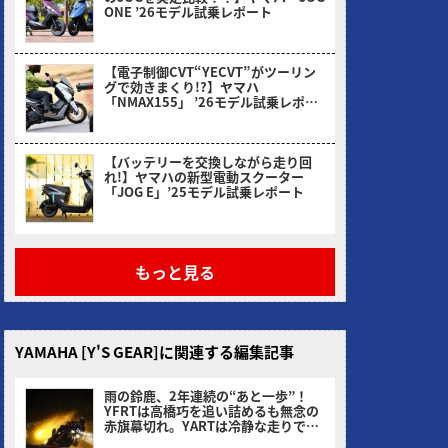
ONE ’26モデル試乗レポート
2026/03/31
【電子制御CVT“YECVT”がツーリン
グで効きまくり!?】ヤマハ
「NMAX155」 ’26モデル試乗レポー
ト
2026/02/24
【バッテリーを交換しながら走り回
れ!】ヤマハの新型電動スクーター
「JOG E」’25モデル試乗レポート
2026/01/30
もっと見る
YAMAHA [Y'S GEAR]に関連する編集記事
雨の鈴鹿、2年連続の“あと一歩”！
YFRTは高橋巧を追い詰めるも無念の
赤旗幕切れ。YARTは冷静な走りで4
位、王座連覇へ前進！
ヤングマシン編集部(サカイ)