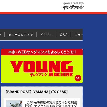
ツ
メンテ＆レストア
ビギナー
Q＆A
ニュース＆トピックス
【BRAND POST】YAMAHA [Y'S GEAR]
【100㎞/h程度の実用域で十分な加速
性能】ヤマハXSR155を全日本ライダ