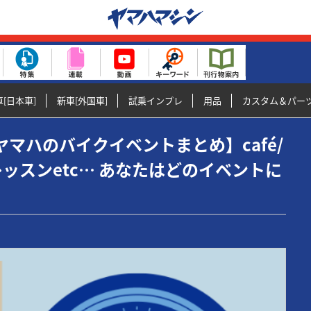
[日本車]
新車[外国車]
試乗インプレ
用品
カスタム＆パー
4年・ヤマハのバイクイベントまとめ】café/
ッスンetc… あなたはどのイベントに