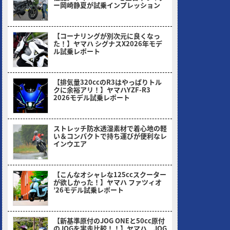
ー岡崎静夏が試乗インプレッション
2026/08/03
【コーナリングが別次元に良くなっ
た！】ヤマハ シグナスX2026年モデ
ル試乗レポート
2026/07/06
【排気量320ccのR3はやっぱりトル
クに余裕アリ！】ヤマハYZF-R3
2026モデル試乗レポート
2026/05/30
ストレッチ防水透湿素材で着心地の軽
い＆コンパクトで持ち運びが便利なレ
インウエア
2026/05/18
【こんなオシャレな125ccスクーター
が欲しかった！】ヤマハ ファツィオ
’26モデル試乗レポート
2026/04/28
【新基準原付のJOG ONEと50cc原付
のJOGを実走比較！！】ヤマハ JOG