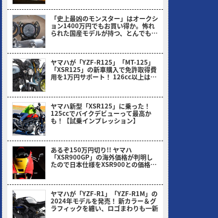
「史上最凶のモンスター」はオークシ
ョン1400万円でもお買い得か。怖れ
られた国産モデルが持つ、とんでもな
い伝説とは
ヤングマシン編集部(ナカ)
ヤマハが「YZF-R125」「MT-125」
「XSR125」の新車購入で免許取得費
用を1万円サポート！ 126cc以上は2
万円だっ!!
ヤングマシン編集部(ヨ)
ヤマハ新型「XSR125」に乗った！
125ccでバイクデビューって最高か
も！【試乗インプレッション】
ミヤケン(ヤングマシン編集部)
あるぞ150万円切り!! ヤマハ
「XSR900GP」の海外価格が判明し
たので日本仕様をXSR900との価格比
から予想してみた！
ヤングマシン編集部(ヨ)
ヤマハが「YZF-R1」「YZF-R1M」の
2024年モデルを発売！ 新カラー＆グ
ラフィックを纏い、ロゴまわりも一新
ヤングマシン編集部(ヨ)