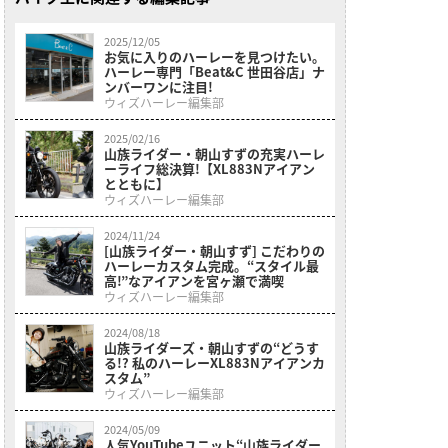
2025/12/05
お気に入りのハーレーを見つけたい。
ハーレー専門「Beat&C 世田谷店」ナ
ンバーワンに注目!
ウィズハーレー編集部
2025/02/16
山族ライダー・朝山すずの充実ハーレ
ーライフ総決算!【XL883Nアイアン
とともに】
ウィズハーレー編集部
2024/11/24
[山族ライダー・朝山すず] こだわりの
ハーレーカスタム完成。“スタイル最
高!”なアイアンを宮ヶ瀬で満喫
ウィズハーレー編集部
2024/08/18
山族ライダーズ・朝山すずの“どうす
る!? 私のハーレーXL883Nアイアンカ
スタム”
ウィズハーレー編集部
2024/05/09
人気YouTubeユニット“山族ライダー