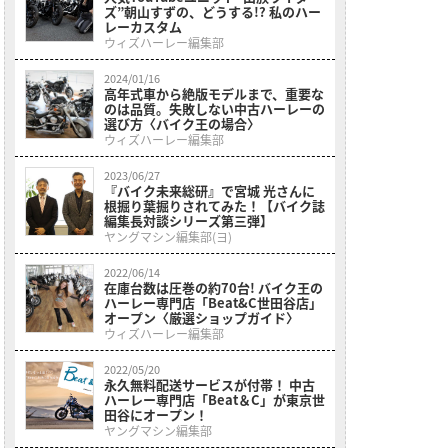
ズ”朝山すずの、どうする!? 私のハー
レーカスタム
ウィズハーレー編集部
2024/01/16
高年式車から絶版モデルまで、重要な
のは品質。失敗しない中古ハーレーの
選び方〈バイク王の場合〉
ウィズハーレー編集部
2023/06/27
『バイク未来総研』で宮城 光さんに
根掘り葉掘りされてみた！【バイク誌
編集長対談シリーズ第三弾】
ヤングマシン編集部(ヨ)
2022/06/14
在庫台数は圧巻の約70台! バイク王の
ハーレー専門店「Beat&C世田谷店」
オープン〈厳選ショップガイド〉
ウィズハーレー編集部
2022/05/20
永久無料配送サービスが付帯！ 中古
ハーレー専門店「Beat＆C」が東京世
田谷にオープン！
ヤングマシン編集部