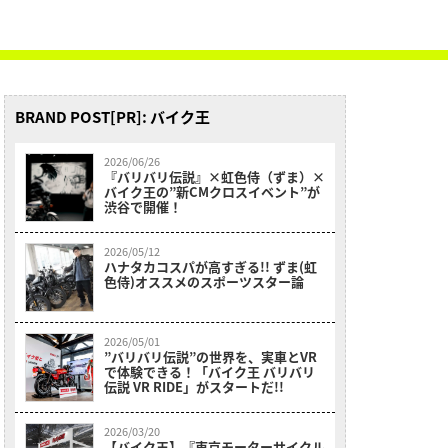
BRAND POST[PR]: バイク王
2026/06/26
『バリバリ伝説』×虹色侍（ずま）×
バイク王の”新CMクロスイベント”が
渋谷で開催！
2026/05/12
ハナタカコスパが高すぎる!! ずま(虹
色侍)オススメのスポーツスター論
2026/05/01
”バリバリ伝説”の世界を、実車とVR
で体験できる！「バイク王 バリバリ
伝説 VR RIDE」がスタートだ!!
2026/03/20
【バイク王】『東京モーターサイクル