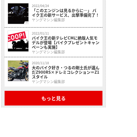
2022/04/24
「このエンジンは見るからに…」 バ
イク王の新サービス、出撃準備完了！
ヤングマシン編集部
2022/01/11
バイク王の新テレビCMに絶版人気モ
デルが登場【バイクプレゼントキャン
ペーンも実施】
ヤングマシン編集部
2020/11/18
大のバイク好き・つるの剛士氏が選ん
だZ900RS×ドレミコレクション＝Z1
スタイル
ヤングマシン編集部
もっと見る