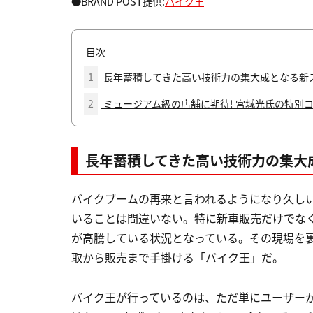
●BRAND POST提供:
バイク王
目次
1
長年蓄積してきた高い技術力の集大成となる新
2
ミュージアム級の店舗に期待! 宮城光氏の特別
長年蓄積してきた高い技術力の集大
バイクブームの再来と言われるようになり久し
いることは間違いない。特に新車販売だけでな
が高騰している状況となっている。その現場を
取から販売まで手掛ける「バイク王」だ。
バイク王が行っているのは、ただ単にユーザー