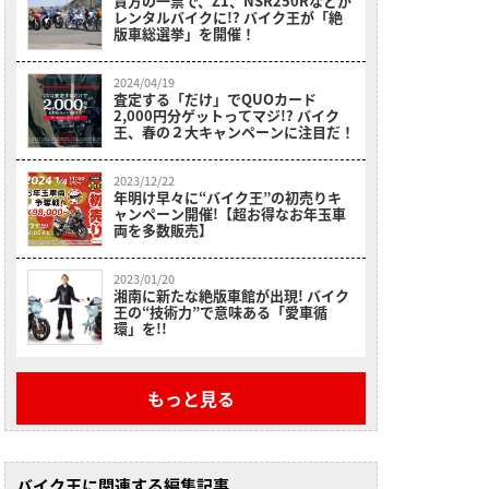
貴方の一票で、Z1、NSR250Rなどが
レンタルバイクに!? バイク王が「絶
版車総選挙」を開催！
2024/04/19
査定する「だけ」でQUOカード
2,000円分ゲットってマジ!? バイク
王、春の２大キャンペーンに注目だ！
2023/12/22
年明け早々に“バイク王”の初売りキ
ャンペーン開催!【超お得なお年玉車
両を多数販売】
2023/01/20
湘南に新たな絶版車館が出現! バイク
王の“技術力”で意味ある「愛車循
環」を!!
もっと見る
バイク王に関連する編集記事