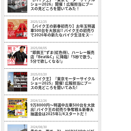
ショー2026』開催！広報担当にブー
スの見どころを聞いてみた！
2025/12/25
【バイク王の新春初売り】お年玉特選
車500台を大放出!! バイク王の初売り
で2026年の新たなバイク生活をスタ
ートしよう!!
2025/08/05
“即興王”ずま(虹色侍)、ハーレー販売
店「Beat&C」に降臨!「5秒で歌う、
5分で欲しくなる!」
2025/03/20
【バイク王】『東京モーターサイクル
ショー2025』開催! 広報担当にブー
スの見どころを聞いてみた!
2024/12/26
9万8000円～特選中古車500台を大放
出! バイク王の初売り争奪戦＆新春大
抽選会は2025年1/4スタートだ！
2024/08/30