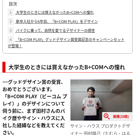
目次
1
大学生のときには買えなかったB+COMへの憧れ
2
新卒入社から6年目、「B+COM PLAY」をデザイン
3
バイクに乗って、自然を愛でるデザイナーの感性
4
「B+COM PLAY」グッドデザイン賞受賞記念のキャンペーンセット
が登場！
大学生のときには買えなかったB+COMへの憧れ
−−グッドデザイン賞の受賞、
おめでとうございます。
「B+COM PLAY（ビーコム プ
レイ）」のデザインについて
伺う前に、まず田村さんのバ
画像(10枚)
イク歴やサイン・ハウスに入
社した経緯などを教えてくだ
サイン・ハウス プロダクトデザ
さい。
イナー 田村晴己（たむら・はる