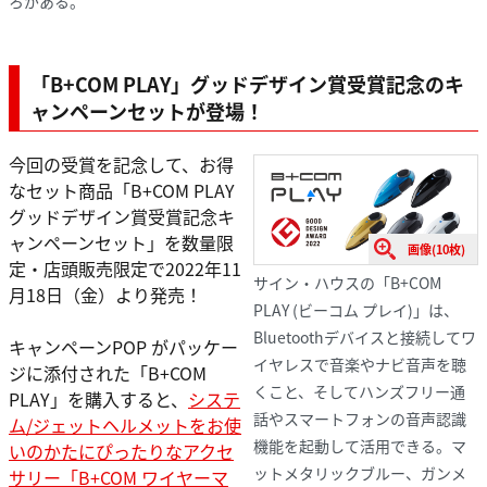
ろがある。
「B+COM PLAY」グッドデザイン賞受賞記念のキ
ャンペーンセットが登場！
今回の受賞を記念して、お得
なセット商品「B+COM PLAY
グッドデザイン賞受賞記念キ
ャンペーンセット」を数量限
画像(10枚)
定・店頭販売限定で2022年11
サイン・ハウスの「B+COM
月18日（金）より発売！
PLAY (ビーコム プレイ)」は、
Bluetoothデバイスと接続してワ
キャンペーンPOP がパッケー
イヤレスで音楽やナビ音声を聴
ジに添付された「B+COM
くこと、そしてハンズフリー通
PLAY」を購入すると、
システ
話やスマートフォンの音声認識
ム/ジェットヘルメットをお使
機能を起動して活用できる。マ
いのかたにぴったりなアクセ
ットメタリックブルー、ガンメ
サリー「B+COM ワイヤーマ