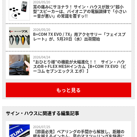
2026/05/20
耳の痛みにサヨナラ！ サイン・ハウスが放つ“超小
型”スピーカーは、パイオニアの電脳調律で「小さい
＝音が悪い」の常識を覆すッ!!
2026/05/20
B+COM 7X EVO / 7X」用アクセサリー「フェイスプ
レート」が、5月20日（水）出荷開始
2026/04/24
“おひとり様”の機能が大幅進化！！ サイン・ハウ
スのB＋FLEX MESHインカム【B+COM 7X EVO（ビ
ーコム セブンエックス エボ）】
もっと見る
サイン・ハウスに関連する編集記事
2026/07/25
【鈴菌必見】ペアリングの手間から解放し、距離の
壁を越えるインカム。夏のマスツーリングを快適に