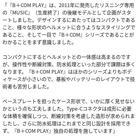
「『B＋COM PLAY』は、2011年に発売したリスニング専用
の『MUSIC』（生産終了）の後継モデルとして企画がスタ
ートしました。デザインするにあたってはコンパクトである
こと、様々な形状のヘルメットに合うようなスタイリングで
あること、そして一目で『B＋COM』シリーズであることが
わかることをまず意識しました。
コンパクトにするとヘルメットとの一体感は高まるのです
が、操作性や断線対策、防水処理といった部分で課題は多く
なります。『B＋COM PLAY』はほかのシリーズよりもボデ
ィケースが小さいので、基板やバッテリーのレイアウトで技
術者も苦労しました。
ベースプレートを担ったケース形状で、いかに厚く見せない
かという点も工夫しました。Type-Cコネクタは成形に必要
な体積を確保しつつ、断線対策を考慮した造形が求められま
したし、さらに防水処理はこれまでと同じ設計を採用でき
ず、『B＋COM PLAY』独自の処理を施しています」