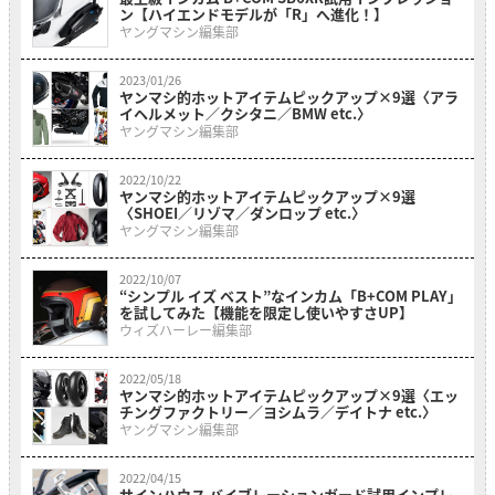
ン【ハイエンドモデルが「R」へ進化！】
ヤングマシン編集部
2023/01/26
ヤンマシ的ホットアイテムピックアップ×9選〈アラ
イヘルメット／クシタニ／BMW etc.〉
ヤングマシン編集部
2022/10/22
ヤンマシ的ホットアイテムピックアップ×9選
〈SHOEI／リゾマ／ダンロップ etc.〉
ヤングマシン編集部
2022/10/07
“シンプル イズ ベスト”なインカム「B+COM PLAY」
を試してみた【機能を限定し使いやすさUP】
ウィズハーレー編集部
2022/05/18
ヤンマシ的ホットアイテムピックアップ×9選〈エッ
チングファクトリー／ヨシムラ／デイトナ etc.〉
ヤングマシン編集部
2022/04/15
サインハウス バイブレーションガード試用インプレ