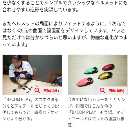
を少なくすることでシンプルでクラシックなヘルメットにも
合わせやすい造形を実現しています。
またヘルメットの局面によりフィットするように、2次元で
はなく3次元の曲面で設置面をデザインしています。パッと
見ただけでは分かりづらいと思いますが、微細な進化がつま
っています」
画像(10枚)
画像(10枚)
「B+COM PLAY」のコネクタ部
今までにないカラーを！ とサン
分などディテールをじっくり説
プル段階ではこんな色の
明してもらうと、緻密なデザイ
「B+COM PLAY」も登場。マッ
ンがよく分かる。
トゴールドはマットの濃度も検
証。