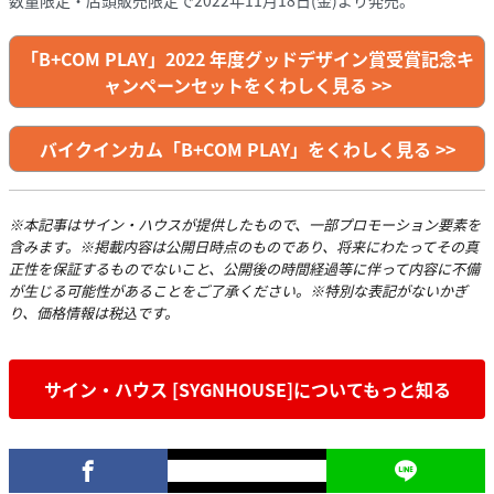
数量限定・店頭販売限定で2022年11月18日(金)より発売。
「B+COM PLAY」2022 年度グッドデザイン賞受賞記念キ
ャンペーンセットをくわしく見る >>
バイクインカム「B+COM PLAY」をくわしく見る >>
※本記事はサイン・ハウスが提供したもので、一部プロモーション要素を
含みます。※掲載内容は公開日時点のものであり、将来にわたってその真
正性を保証するものでないこと、公開後の時間経過等に伴って内容に不備
が生じる可能性があることをご了承ください。※特別な表記がないかぎ
り、価格情報は税込です。
サイン・ハウス [SYGNHOUSE]についてもっと知る