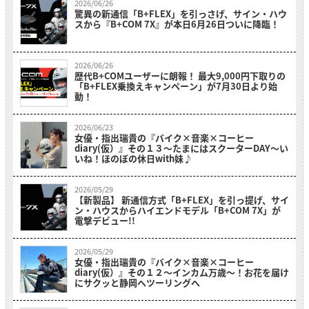
2026/06/26
驚異の新通信「B+FLEX」を引っさげ、サイン・ハウ
スから『B+COM 7X』が本日6月26日ついに降臨！
2026/06/26
歴代B+COMユーザーに朗報！ 最大9,000円下取りの
「B+FLEX乗換えキャンペーン」が7月30日より始
動！
2026/06/23
女優・指出瑞貴の『バイク×音楽×コーヒー
diary(仮）』その１３〜たまにはスクーターDAY～い
いね！ほのぼの休日with妹♪
2026/05/29
【新製品】 新通信方式「B+FLEX」を引っ提げ、サイ
ン・ハウスからハイエンドモデル「B+COM 7X」が
電撃デビュー!!
2026/05/29
女優・指出瑞貴の『バイク×音楽×コーヒー
diary(仮）』その１２〜インカム万歳～！お花を届け
にサクッと静岡へツーリングへ