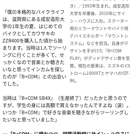
き）／1993年生まれ。成安造形
「僕の本格的なバイクライフ
大学を卒業後、2016年にサイ
は、滋賀県にある成安造形大
ン・ハウスに入社。スクーター
学の1年生の夏、はじめての
用のミラーマウントやバイク用
バイクとしてカワサキの
デバイスホルダー「マウントシ
ZZR400を購入した頃から始
ステム」などを担当。自身がデ
まります。当時は1人でツーリ
ザインを手がけた「B+COM
ングに行くことが多くて、せ
PLAY」がグッドデザイン賞を受
っかくなので音楽とか聴きた
賞。現在の愛車は、スズキの
V
ス
いなと思ってインカムを探し
トローム1000XTとヤマハのYZF-
たのが『B+COM』との出会い
R6。
でした。
当時は『B+COM SB4X』（生産終了）だったかと思うので
すが、学生の身には高額で買えなかったんですよね（涙）。
いつか『B+COM』で好きな音楽を聴きながらツーリングし
たいなと思っていました」
−−「B+COM」に憧れつつ、就職活動時にサイン・ハウスに