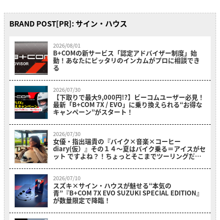
BRAND POST[PR]: サイン・ハウス
2026/08/01
B+COMの新サービス「認定アドバイザー制度」始
動！あなたにピッタリのインカムがプロに相談でき
る
2026/07/30
【下取りで最大9,000円!?】ビーコムユーザー必見！
最新「B+COM 7X / EVO」に乗り換えられる“お得な
キャンペーン”がスタート！
2026/07/30
女優・指出瑞貴の『バイク×音楽×コーヒー
diary(仮）』その１４〜夏はバイク乗る＝アイスがセ
ット ですよね？！ちょっとそこまでツーリングだ
よ！～
2026/07/10
スズキ×サイン・ハウスが魅せる“本気の
青”『B+COM 7X EVO SUZUKI SPECIAL EDITION』
が数量限定で降臨！