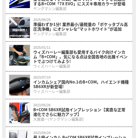
するB+COM「7X EVO」にスズキ専用カラーが登場
ヤングマシン編集部
2025/09/25
準備わずか1分! 業界最小/最軽量の「ポケッタブル高
圧洗浄機」にオシャレな”マットホワイト”が追加
ヤングマシン編集部
2025/01/11
ウィズハーレー編集部も愛用するバイク向けインカ
ム「B+COM」。気になる点は全国各地の出展イベン
トでぶつけてみよう!
ウィズハーレー編集部
2023/07/19
インカムシェア国内No.1のB+COM。ハイエンド機種
SB6XRが新登場!
ウィズハーレー編集部
2023/05/26
B+COM SB6XR試用インプレッション【実直な正常
進化でさらに魅力アップ】
大屋雄一(ヤングマシン編集部)
2023/04/24
最上級インカム B+COM SB6XR試用インプレッショ