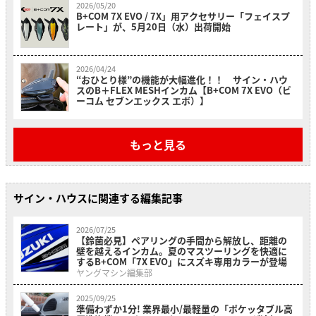
2026/05/20
B+COM 7X EVO / 7X」用アクセサリー「フェイスプ
レート」が、5月20日（水）出荷開始
2026/04/24
“おひとり様”の機能が大幅進化！！ サイン・ハウ
スのB＋FLEX MESHインカム【B+COM 7X EVO（ビ
ーコム セブンエックス エボ）】
もっと見る
サイン・ハウスに関連する編集記事
2026/07/25
【鈴菌必見】ペアリングの手間から解放し、距離の
壁を越えるインカム。夏のマスツーリングを快適に
するB+COM「7X EVO」にスズキ専用カラーが登場
ヤングマシン編集部
2025/09/25
準備わずか1分! 業界最小/最軽量の「ポケッタブル高