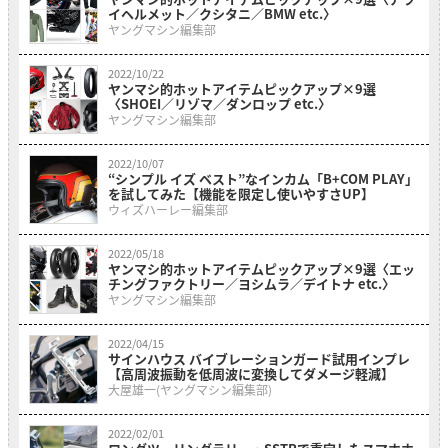
イヘルメット／クシタニ／BMW etc.〉
ヤングマシン編集部
2022/10/22
ヤンマシ的ホットアイテムピックアップ×9選
〈SHOEI／リゾマ／ダンロップ etc.〉
ヤングマシン編集部
2022/10/07
“シンプル イズ ベスト”なインカム「B+COM PLAY」
を試してみた【機能を限定し使いやすさUP】
ウィズハーレー編集部
2022/05/18
ヤンマシ的ホットアイテムピックアップ×9選〈エッ
チングファクトリー／ヨシムラ／デイトナ etc.〉
ヤングマシン編集部
2022/04/15
サインハウス バイブレーションガード試用インプレ
【高周波振動を低周波に変換してダメージ軽減】
大屋雄一(ヤングマシン編集部)
2022/02/01