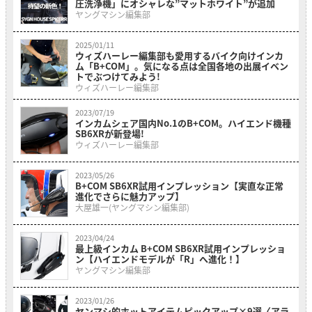
圧洗浄機」にオシャレな”マットホワイト”が追加
ヤングマシン編集部
2025/01/11
ウィズハーレー編集部も愛用するバイク向けインカ
ム「B+COM」。気になる点は全国各地の出展イベン
トでぶつけてみよう!
ウィズハーレー編集部
2023/07/19
インカムシェア国内No.1のB+COM。ハイエンド機種
SB6XRが新登場!
ウィズハーレー編集部
2023/05/26
B+COM SB6XR試用インプレッション【実直な正常
進化でさらに魅力アップ】
大屋雄一(ヤングマシン編集部)
2023/04/24
最上級インカム B+COM SB6XR試用インプレッショ
ン【ハイエンドモデルが「R」へ進化！】
ヤングマシン編集部
2023/01/26
ヤンマシ的ホットアイテムピックアップ×9選〈アラ