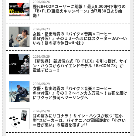
2026/06/26
歴代B+COMユーザーに朗報！ 最大9,000円下取りの
「B+FLEX乗換えキャンペーン」が7月30日より始
動！
2026/06/23
女優・指出瑞貴の『バイク×音楽×コーヒー
diary(仮）』その１３〜たまにはスクーターDAY～い
いね！ほのぼの休日with妹♪
2026/05/29
【新製品】 新通信方式「B+FLEX」を引っ提げ、サイ
ン・ハウスからハイエンドモデル「B+COM 7X」が
電撃デビュー!!
2026/05/29
女優・指出瑞貴の『バイク×音楽×コーヒー
diary(仮）』その１２〜インカム万歳～！お花を届け
にサクッと静岡へツーリングへ
2026/05/20
耳の痛みにサヨナラ！ サイン・ハウスが放つ“超小
型”スピーカーは、パイオニアの電脳調律で「小さい
＝音が悪い」の常識を覆すッ!!