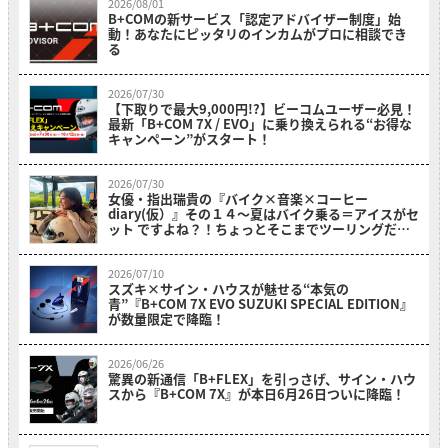
2026/08/01
B+COMの新サービス「認定アドバイザー制度」始
動！あなたにピッタリのインカムがプロに相談でき
る
2026/07/30
【下取りで最大9,000円!?】ビーコムユーザー必見！
最新「B+COM 7X / EVO」に乗り換えられる“お得な
キャンペーン”がスタート！
2026/07/30
女優・指出瑞貴の『バイク×音楽×コーヒー
diary(仮）』その１４〜夏はバイク乗る＝アイスがセ
ット ですよね？！ちょっとそこまでツーリングだ
よ！～
2026/07/10
スズキ×サイン・ハウスが魅せる“本気の
青”『B+COM 7X EVO SUZUKI SPECIAL EDITION』
が数量限定で降臨！
2026/06/26
驚異の新通信「B+FLEX」を引っさげ、サイン・ハウ
スから『B+COM 7X』が本日6月26日ついに降臨！