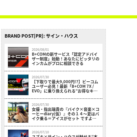
BRAND POST[PR]: サイン・ハウス
2026/08/01
B+COMの新サービス「認定アドバイ
ザー制度」始動！あなたにピッタリの
インカムがプロに相談できる
2026/07/30
【下取りで最大9,000円!?】ビーコム
ユーザー必見！最新「B+COM 7X /
EVO」に乗り換えられる“お得なキャ
ンペーン”がスタート！
2026/07/30
女優・指出瑞貴の『バイク×音楽×コ
ーヒーdiary(仮）』その１４〜夏はバ
イク乗る＝アイスがセット ですよ
ね？！ちょっとそこまでツーリングだ
よ！～
2026/07/10
スズキ×サイン・ハウスが魅せる“本