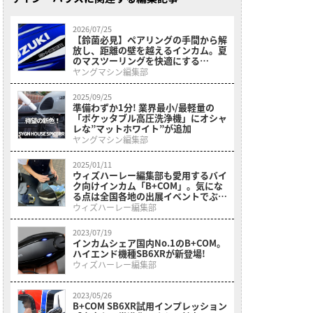
2026/07/25
【鈴菌必見】ペアリングの手間から解
放し、距離の壁を越えるインカム。夏
のマスツーリングを快適にする
B+COM「7X EVO」にスズキ専用カラ
ヤングマシン編集部
ーが登場
2025/09/25
準備わずか1分! 業界最小/最軽量の
「ポケッタブル高圧洗浄機」にオシャ
レな”マットホワイト”が追加
ヤングマシン編集部
2025/01/11
ウィズハーレー編集部も愛用するバイ
ク向けインカム「B+COM」。気にな
る点は全国各地の出展イベントでぶつ
けてみよう!
ウィズハーレー編集部
2023/07/19
インカムシェア国内No.1のB+COM。
ハイエンド機種SB6XRが新登場!
ウィズハーレー編集部
2023/05/26
B+COM SB6XR試用インプレッション