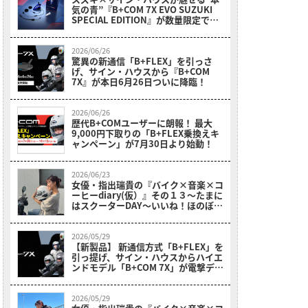
気の青”『B+COM 7X EVO SUZUKI
SPECIAL EDITION』が数量限定で降
臨！
2026/06/26
驚異の新通信「B+FLEX」を引っさ
げ、サイン・ハウスから『B+COM
7X』が本日6月26日ついに降臨！
2026/06/26
歴代B+COMユーザーに朗報！ 最大
9,000円下取りの「B+FLEX乗換えキ
ャンペーン」が7月30日より始動！
2026/06/23
女優・指出瑞貴の『バイク×音楽×コ
ーヒーdiary(仮）』その１３〜たまに
はスクーターDAY～いいね！ほのぼの
休日with妹♪
2026/05/29
【新製品】 新通信方式「B+FLEX」を
引っ提げ、サイン・ハウスからハイエ
ンドモデル「B+COM 7X」が電撃デビ
ュー!!
2026/05/29