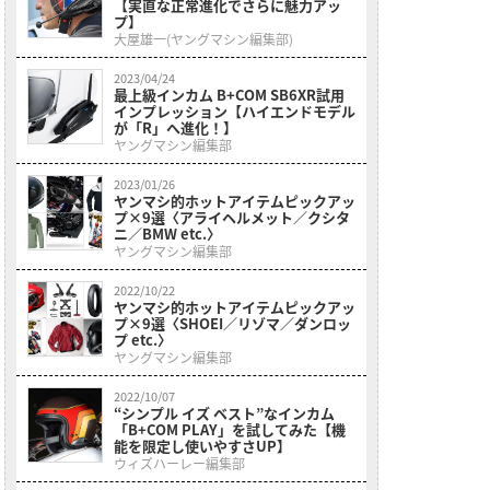
【実直な正常進化でさらに魅力アッ
プ】
大屋雄一(ヤングマシン編集部)
2023/04/24
最上級インカム B+COM SB6XR試用
インプレッション【ハイエンドモデル
が「R」へ進化！】
ヤングマシン編集部
2023/01/26
ヤンマシ的ホットアイテムピックアッ
プ×9選〈アライヘルメット／クシタ
ニ／BMW etc.〉
ヤングマシン編集部
2022/10/22
ヤンマシ的ホットアイテムピックアッ
プ×9選〈SHOEI／リゾマ／ダンロッ
プ etc.〉
ヤングマシン編集部
2022/10/07
“シンプル イズ ベスト”なインカム
「B+COM PLAY」を試してみた【機
能を限定し使いやすさUP】
ウィズハーレー編集部