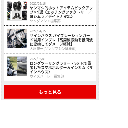
2022/05/18
ヤンマシ的ホットアイテムピックアッ
プ×9選〈エッチングファクトリー／
ヨシムラ／デイトナ etc.〉
ヤングマシン編集部
2022/04/15
サインハウス バイブレーションガー
ド試用インプレ【高周波振動を低周波
に変換してダメージ軽減】
大屋雄一(ヤングマシン編集部)
2022/02/01
ロングツーリングラリー・SSTRで重
宝したスマホホルダー＆インカム〈サ
インハウス〉
ウィズハーレー編集部
もっと見る