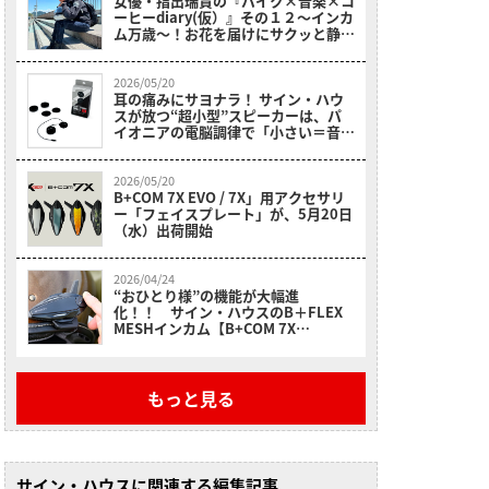
女優・指出瑞貴の『バイク×音楽×コ
ーヒーdiary(仮）』その１２〜インカ
ム万歳～！お花を届けにサクッと静岡
へツーリングへ
2026/05/20
耳の痛みにサヨナラ！ サイン・ハウ
スが放つ“超小型”スピーカーは、パ
イオニアの電脳調律で「小さい＝音が
悪い」の常識を覆すッ!!
2026/05/20
B+COM 7X EVO / 7X」用アクセサリ
ー「フェイスプレート」が、5月20日
（水）出荷開始
2026/04/24
“おひとり様”の機能が大幅進
化！！ サイン・ハウスのB＋FLEX
MESHインカム【B+COM 7X
EVO（ビーコム セブンエックス エ
ボ）】
もっと見る
サイン・ハウスに関連する編集記事