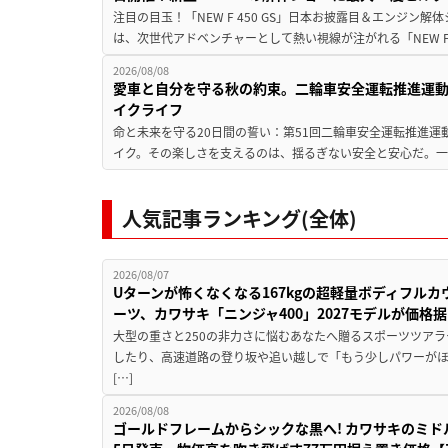
注目の目玉！「NEW F 450 GS」日本お披露目＆エンジン
は、次世代アドベンチャーとして熱い視線が注がれる「NEW F 45
2026/08/08
愛車と自分を守る秋の約束。二輪車安全運転推進運
イクライフ
命と未来を守る20日間の誓い：第51回二輪車安全運転推進運
イク。その楽しさを支えるのは、揺るぎない安全と安心だ。一般
人気記事ランキング(全体)
2026/08/07
Uターンが怖くなくなる167kgの超軽量ボディフルカ
ーツ、カワサキ「ニンジャ400」2027モデルが価格据
大型の重さと250の非力さに悩むあなたへ贈るスポーツツアラ
したり、高速道路の登り坂や追い越しで「もう少しパワーが
[…]
2026/08/08
ゴールドフレームからシックな黒へ! カワサキのミド