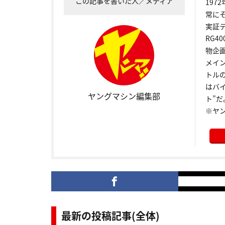
この記事を書いた人／メディア
19
常に
実証
RG4
物企
メイ
トル
はバ
ヤングマシン編集部
ト”だ
※ヤ
最新の投稿記事(全体)