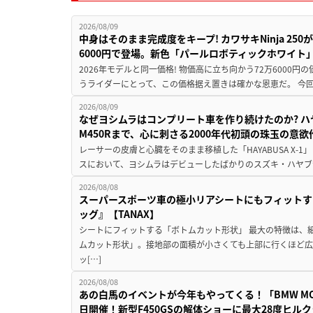
2026/08/09
中身はそのまま完成度をキープ! カワサキNinja 25
6000円で登場。新色「パールロボティックホワイト
2026年モデルと同一価格! 物価高に立ち向かう72万6000
うライダーにとって、この価格据え置きは確かな恩恵だ。 今回の
2026/08/09
なぜヨシムラはコンプリート車を作り続けたのか? ハ
M450Rまで、心に刺さる2000年代初頭の珠玉の意
レーサーの皮膚と心臓をそのまま移植した「HAYABUSA X-1」 
スにおいて、ヨシムラはデビューしたばかりのスズキ・ハヤブ
2026/08/08
スーパースポーツ車の極小リアシートにもフィットす
ッグ』【TANAX】
シートにフィットする「ボトムカット形状」 最大の特徴は、
ムカット形状」。接地部の面積が小さくても上部に行くほど
ッ[…]
2026/08/08
あの白馬のイベントが今年もやってくる！「BMW MOTORR
日開催！新型F450GSの解体ショーに最大28度ヒル