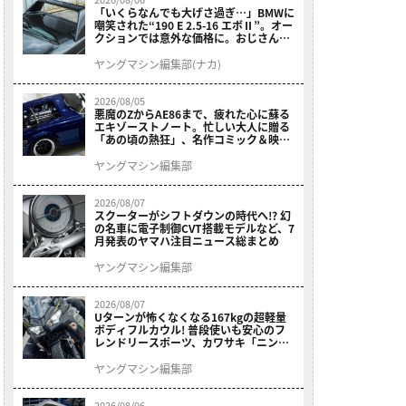
「いくらなんでも大げさ過ぎ…」BMWに
嘲笑された“190 E 2.5-16 エボⅡ”。オー
クションでは意外な価格に。おじさん達
が少年だった頃の憧れのクルマを深堀り
ヤングマシン編集部(ナカ)
2026/08/05
悪魔のZからAE86まで、疲れた心に蘇る
エキゾーストノート。忙しい大人に贈る
「あの頃の熱狂」、名作コミック＆映画
の愛機たちが東京駅地下に期間限定で集
結！
ヤングマシン編集部
2026/08/07
スクーターがシフトダウンの時代へ!? 幻
の名車に電子制御CVT搭載モデルなど、7
月発表のヤマハ注目ニュース総まとめ
ヤングマシン編集部
2026/08/07
Uターンが怖くなくなる167kgの超軽量
ボディフルカウル! 普段使いも安心のフ
レンドリースポーツ、カワサキ「ニンジ
ャ400」2027モデルが価格据え置きで
9/5発売
ヤングマシン編集部
2026/08/06