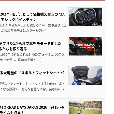
0が2027年モデルとして価格据え置きの72万
」でシックにイメチェン
円の価値 新車価格が上昇し続ける昨今、愛車選びに迷
2027年モデルはカラー＆グ[…]
ヤブサX-1からオフ車をモタード化した
欲作たちを振り返る
1999年に新設されたS-NK(Xフォーミュラ)クラ
サで参戦し、同年の王座と[…]
る大容量の『スポルトフィットシートバ
細見なリアシートにもフィットする独自の「ボト
広くなる設計で、充分な容量を確保。装着時にバ
AD DAYS JAPAN 2026」9月5〜6
クライムも必見！