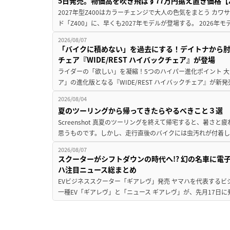
5日発売。物価高を吹き飛ばす77万円据え置き価格【Z
2027年型Z400はカラーチェンジで大人の色気をまとう カ
ド「Z400」に、早くも2027年モデルが登場する。 2026年
2026/08/07
「バイクに積めない」を過去にする！デイトナから
チェア『WIDE/REST ハイバックチェア』が登場
ライダーの「欲しい」を凝縮！5つのハイパー進化ポイント 大ヒ
ア」の進化版となる『WIDE/REST ハイバックチェア』が新
2026/08/04
夏のツーリングから帰ってきたらやるべきこと３選
Screenshot 真夏のツーリングを終えて帰宅すると、暑さ
思うものです。しかし、走行直後のバイクには虫汚れが付着し
2026/08/07
スクーターがシフトダウンの時代へ!? 幻の名車に電
ハ注目ニュース総まとめ
EVビジネススクーター「ギアレヴ」発売 ヤマハを代表するビ
一種EV「ギアレヴ」と「ニュース ギアレヴ」が、先月17日に