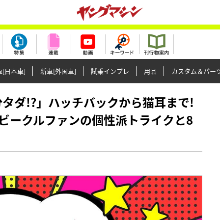
[日本車]
新車[外国車]
試乗インプレ
用品
カスタム＆パー
万円分タダ!?」ハッチバックから猫耳まで!
ビークルファンの個性派トライクと8