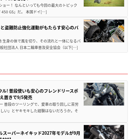
解体ショー！ なんといっても今回の最大のトピック
0 GS」だ。 本国ドイ[…]
動と盗難防止強化運動がもたらす安心のバ
動 生身の体で風を切り、その流れと一体になるバ
社団法人 日本二輪車普及安全協会（以下[…]
ウル! 普段使いも安心のフレンドリースポ
え置きで9/5発売
ー 普段のツーリングで、愛車の取り回しに苦労
ほしい」とヤキモキした経験はないだろうか。そ
ルスーパーネイキッド2027年モデルが9月