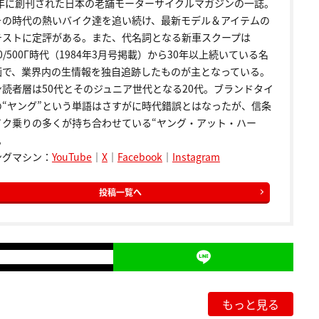
72年に創刊された日本の老舗モーターサイクルマガジンの一誌。
その時代の熱いバイク達を追い続け、最新モデル＆アイテムの
テストに定評がある。また、代名詞となる新車スクープは
00/500Γ時代（1984年3月号掲載）から30年以上続いている名
画で、業界内の生情報を独自追跡したものが主となっている。
ン読者層は50代とそのジュニア世代となる20代。ブランドタイ
の“ヤング”という単語はさすがに時代錯誤とはなったが、信条
イク乗りの多くが持ち合わせている“ヤング・アット・ハー
。
ングマシン：
YouTube
｜
X
｜
Facebook
｜
Instagram
投稿一覧へ
もっと見る