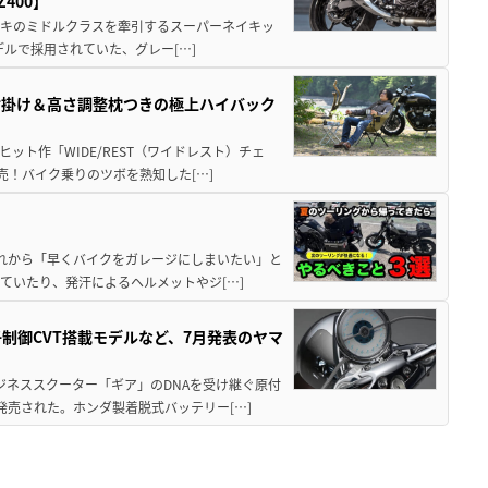
400】
ワサキのミドルクラスを牽引するスーパーネイキッ
モデルで採用されていた、グレー[…]
肘掛け＆高さ調整枕つきの極上ハイバック
ット作「WIDE/REST（ワイドレスト）チェ
発売！バイク乗りのツボを熟知した[…]
と疲れから「早くバイクをガレージにしまいたい」と
ていたり、発汗によるヘルメットやジ[…]
子制御CVT搭載モデルなど、7月発表のヤマ
ジネススクーター「ギア」のDNAを受け継ぐ原付
発売された。ホンダ製着脱式バッテリー[…]