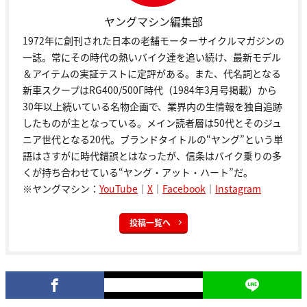
ヤングマシン編集部
1972年に創刊された日本の老舗モーターサイクルマガジンの
一誌。常にその時代の熱いバイク達を追い続け、最新モデル
＆アイテムの実証テストに定評がある。また、代名詞となる
新車スクープはRG400/500Γ時代（1984年3月号掲載）から
30年以上続いている名物企画で、業界内の生情報を独自追跡
したものが主となっている。メイン読者層は50代とそのジュ
ニア世代となる20代。ブランドタイトルの“ヤング”という単
語はさすがに時代錯誤とはなったが、信条はバイク乗りの多
くが持ち合わせている“ヤング・アット・ハート”だ。
※ヤングマシン：
YouTube
｜
X
｜
Facebook
｜
Instagram
投稿一覧へ