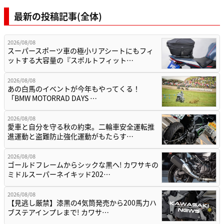
最新の投稿記事(全体)
2026/08/08
スーパースポーツ車の極小リアシートにもフィ
ットする大容量の『スポルトフィット…
2026/08/08
あの白馬のイベントが今年もやってくる！
「BMW MOTORRAD DAYS …
2026/08/08
愛車と自分を守る秋の約束。二輪車安全運転推
進運動と盗難防止強化運動がもたらす…
2026/08/08
ゴールドフレームからシックな黒へ! カワサキの
ミドルスーパーネイキッド202…
2026/08/08
【見逃し厳禁】漆黒の4気筒発売から200馬力ハ
ブステアインプレまで! カワサ…