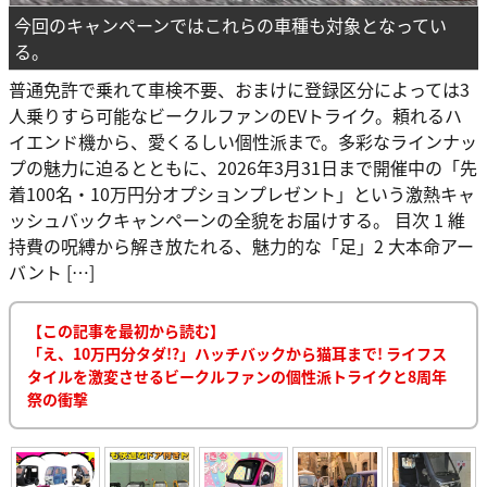
今回のキャンペーンではこれらの車種も対象となってい
る。
普通免許で乗れて車検不要、おまけに登録区分によっては3
人乗りすら可能なビークルファンのEVトライク。頼れるハ
イエンド機から、愛くるしい個性派まで。多彩なラインナッ
プの魅力に迫るとともに、2026年3月31日まで開催中の「先
着100名・10万円分オプションプレゼント」という激熱キャ
ッシュバックキャンペーンの全貌をお届けする。 目次 1 維
持費の呪縛から解き放たれる、魅力的な「足」2 大本命アー
バント […]
【この記事を最初から読む】
「え、10万円分タダ!?」ハッチバックから猫耳まで! ライフス
タイルを激変させるビークルファンの個性派トライクと8周年
祭の衝撃