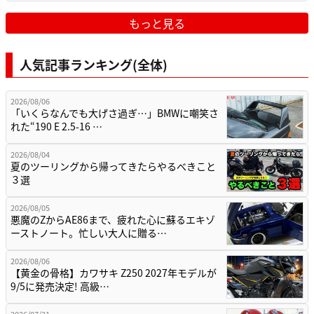
もっと見る
人気記事ランキング(全体)
2026/08/06
「いくらなんでも大げさ過ぎ…」BMWに嘲笑さ
れた“190 E 2.5-16 …
2026/08/04
夏のツーリングから帰ってきたらやるべきこと
３選
2026/08/05
悪魔のZからAE86まで、疲れた心に蘇るエキゾ
ーストノート。忙しい大人に贈る…
2026/08/06
【黄金の骨格】カワサキ Z250 2027年モデルが
9/5に発売決定! 高級…
2026/07/31