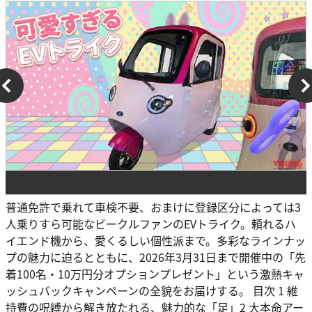
普通免許で乗れて車検不要、おまけに登録区分によっては3
人乗りすら可能なビークルファンのEVトライク。頼れるハ
イエンド機から、愛くるしい個性派まで。多彩なラインナッ
プの魅力に迫るとともに、2026年3月31日まで開催中の「先
着100名・10万円分オプションプレゼント」という激熱キャ
ッシュバックキャンペーンの全貌をお届けする。 目次 1 維
持費の呪縛から解き放たれる、魅力的な「足」2 大本命アー