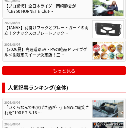
2026/08/07
【プロ驚愕】全日本ライダー岡崎静夏が
「CB750 HORNET E-Clut…
2026/08/07
【TANAX】荷掛けフックとプレートガードの両
立！タナックスのプレートフック…
2026/08/07
【2026夏】高速道路SA・PAの絶品ドライブグ
ルメ＆限定スイーツ決定版！三…
もっと見る
人気記事ランキング(全体)
2026/08/06
「いくらなんでも大げさ過ぎ…」BMWに嘲笑さ
れた“190 E 2.5-16 …
2026/08/04