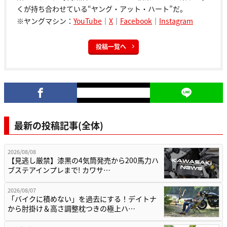
くが持ち合わせている“ヤング・アット・ハート”だ。
※ヤングマシン：
YouTube
｜
X
｜
Facebook
｜
Instagram
投稿一覧へ
最新の投稿記事(全体)
2026/08/08
【見逃し厳禁】漆黒の4気筒発売から200馬力ハ
ブステアインプレまで! カワサ…
2026/08/07
「バイクに積めない」を過去にする！デイトナ
から肘掛け＆高さ調整枕つきの極上ハ…