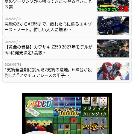
夏のツーリングから帰ってきたらやるべきこと
３選
2026/08/05
悪魔のZからAE86まで、疲れた心に蘇るエキゾ
ーストノート。忙しい大人に贈る…
2026/08/06
【黄金の骨格】カワサキ Z250 2027年モデルが
9/5に発売決定! 高級…
2026/07/31
4気筒全盛期に挑んだ2気筒の意地。600台が殺
到した”アマチュアレースの甲子…