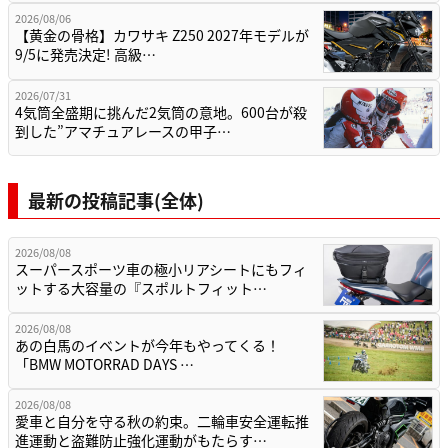
2026/08/06
【黄金の骨格】カワサキ Z250 2027年モデルが
9/5に発売決定! 高級…
2026/07/31
4気筒全盛期に挑んだ2気筒の意地。600台が殺
到した”アマチュアレースの甲子…
最新の投稿記事(全体)
2026/08/08
スーパースポーツ車の極小リアシートにもフィ
ットする大容量の『スポルトフィット…
2026/08/08
あの白馬のイベントが今年もやってくる！
「BMW MOTORRAD DAYS …
2026/08/08
愛車と自分を守る秋の約束。二輪車安全運転推
進運動と盗難防止強化運動がもたらす…