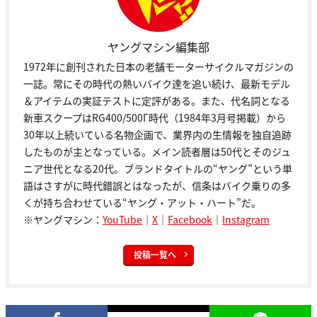
ヤングマシン編集部
1972年に創刊された日本の老舗モーターサイクルマガジンの
一誌。常にその時代の熱いバイク達を追い続け、最新モデル
＆アイテムの実証テストに定評がある。また、代名詞となる
新車スクープはRG400/500Γ時代（1984年3月号掲載）から
30年以上続いている名物企画で、業界内の生情報を独自追跡
したものが主となっている。メイン読者層は50代とそのジュ
ニア世代となる20代。ブランドタイトルの“ヤング”という単
語はさすがに時代錯誤とはなったが、信条はバイク乗りの多
くが持ち合わせている“ヤング・アット・ハート”だ。
※ヤングマシン：
YouTube
｜
X
｜
Facebook
｜
Instagram
投稿一覧へ