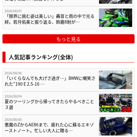
2026/08/07
「限界に挑む姿は美しい」轟音と雨の中で光る
絆。若月佑美と振り返る、鈴鹿8耐が…
もっと見る
人気記事ランキング(全体)
2026/08/06
「いくらなんでも大げさ過ぎ…」BMWに嘲笑さ
れた“190 E 2.5-16 …
2026/08/04
夏のツーリングから帰ってきたらやるべきこと
３選
2026/08/05
悪魔のZからAE86まで、疲れた心に蘇るエキゾ
ーストノート。忙しい大人に贈る…