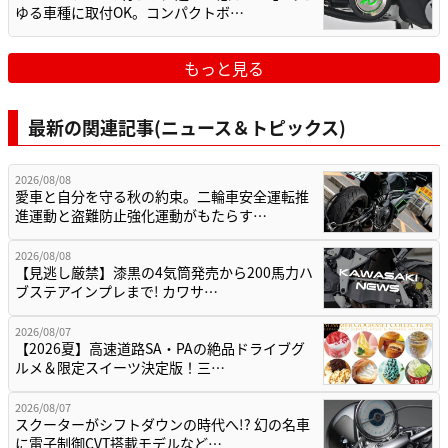
ゆる車種に取付OK。コンパクトボ…
もっと見る
最新の関連記事(ニュース＆トピックス)
2026/08/08
愛車と自分を守る秋の約束。二輪車安全運転推
進運動と盗難防止強化運動がもたらす…
2026/08/08
【見逃し厳禁】漆黒の4気筒発売から200馬力ハ
ブステアインプレまで! カワサ…
2026/08/07
【2026夏】高速道路SA・PAの絶品ドライブグ
ルメ＆限定スイーツ決定版！三…
2026/08/07
スクーターがシフトダウンの時代へ!? 幻の名車
に電子制御CVT搭載モデルなど…