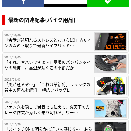
最新の関連記事(バイク用品)
2026/08/06
「会話が途切れるストレスとおさらば!」古いイ
ンカムの下取りで最新ハイブリッド…
2026/08/05
「それ、ヤバいですよ…」夏場のパンパンタイ
ヤの恐怖…。高温が続くこの季節だか…
2026/08/03
「風が通るぞ…」「これは革新的」リュックの
背中の蒸れを解消！ 幅広いバッグに…
2026/08/01
ファン穴を隠して街着でも使えて、炎天下のガ
レージ作業が涼しく乗り切れる。ワー…
2026/07/29
「スイッチONで明らかに違いを感じる…」あら