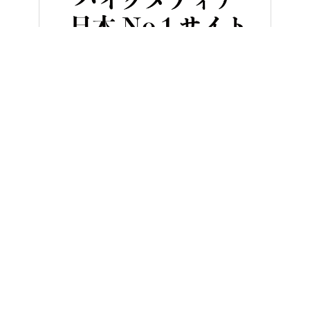
HOME
バイク／オートバイ［新車］
100万円切りだ！ ヤマハ新型
ヤングマシンとは？
ご利用案内
執筆／編集メンバー
プライバシーポリシー
運営会社
お問い合せ
Copyright ©
NAIGAI PUBLISHING CO.,LTD.
All rights reserved.