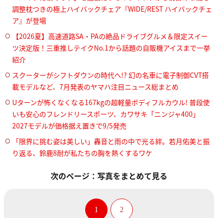
調整枕つきの極上ハイバックチェア『WIDE/REST ハイバックチェ
ア』が登場
【2026夏】高速道路SA・PAの絶品ドライブグルメ＆限定スイー
ツ決定版！三重推しテイクNo.1から話題の自販機アイスまで一挙
紹介
スクーターがシフトダウンの時代へ!? 幻の名車に電子制御CVT搭
載モデルなど、7月発表のヤマハ注目ニュース総まとめ
Uターンが怖くなくなる167kgの超軽量ボディフルカウル! 普段使
いも安心のフレンドリースポーツ、カワサキ「ニンジャ400」
2027モデルが価格据え置きで9/5発売
「限界に挑む姿は美しい」轟音と雨の中で光る絆。若月佑美と振
り返る、鈴鹿8耐が私たちの胸を熱くするワケ
次のページ：写真をまとめて見る
1
2