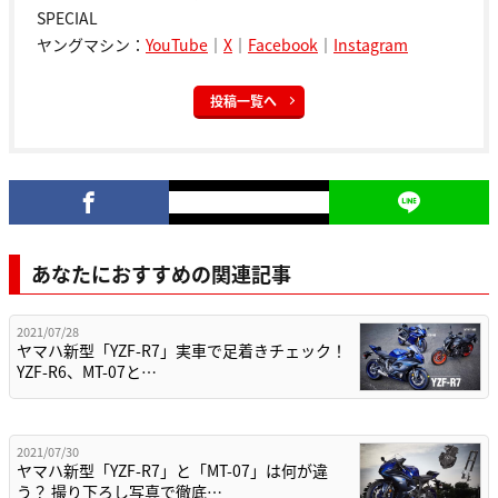
SPECIAL
ヤングマシン：
YouTube
｜
X
｜
Facebook
｜
Instagram
投稿一覧へ
あなたにおすすめの関連記事
2021/07/28
ヤマハ新型「YZF-R7」実車で足着きチェック！
YZF-R6、MT-07と…
2021/07/30
ヤマハ新型「YZF-R7」と「MT-07」は何が違
う？ 撮り下ろし写真で徹底…