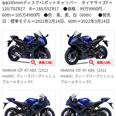
φφ245mmディスク+1ポットキャリパー タイヤサイズF＝
120/70ZR17 R＝180/55ZR17 ●価格：99万9900円／
60th＝105万4900円 ●色：青、黒、白（60th） ●発売
日：標準モデル＝2022年2月14日、60th＝2022年3月14日
画像(13枚)
画像(13枚)
YAMAHA YZF-R7 ABS［2022
YAMAHA YZF-R7 ABS［2022
model］ディープパープリッシュ
model］ディープパープリッシュ
ブルーメタリックC
ブルーメタリックC