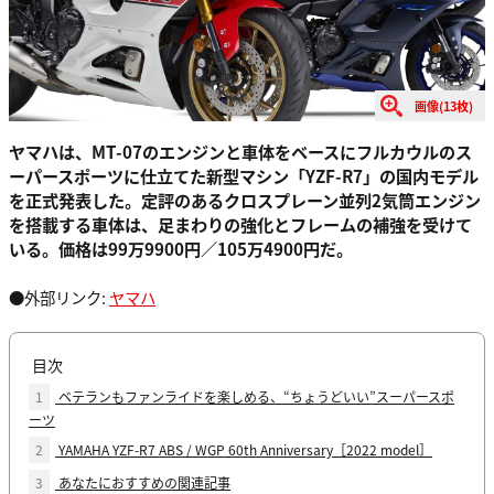
画像(13枚)
ヤマハは、MT-07のエンジンと車体をベースにフルカウルのス
ーパースポーツに仕立てた新型マシン「YZF-R7」の国内モデル
を正式発表した。定評のあるクロスプレーン並列2気筒エンジン
を搭載する車体は、足まわりの強化とフレームの補強を受けて
いる。価格は99万9900円／105万4900円だ。
●外部リンク:
ヤマハ
目次
1
ベテランもファンライドを楽しめる、“ちょうどいい”スーパースポ
ーツ
2
YAMAHA YZF-R7 ABS / WGP 60th Anniversary［2022 model］
3
あなたにおすすめの関連記事