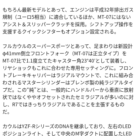
もちろん最新モデルとあって、エンジンは平成32年排出ガス
規制（ユーロ5相当）に適合しているほか、MT-07にはない
アシスト＆スリッパークラッチを採用。シフトアップ操作を
支援するクイックシフターもオプション設定される。
フルカウルのスーパースポーツとあって、足まわりは新設計
φ41mm倒立フロントフォーク（MT-07は正立タイプ）を
MT-07比で1.1度立てたキャスター角23°40′として装着し、
リヤショックもこれに合わせた専用セッティングに。フロン
トブレーキキャリパーはラジアルマウントで、これに組み合
わされるマスターシリンダーはブレンボ製の純ラジアルタイ
プだ。この“純”とは、一般的にハンドルバーから垂直に放射
状ではなくややオフセットされたセミラジアルが多いのに対
し、R7ではきっちりラジアルであることを主張するもの
だ。
カウルはYZF-RシリーズのDNAを継承しており、左右のLED
ポジションライト、そして中央のM字ダクトに配置したLED