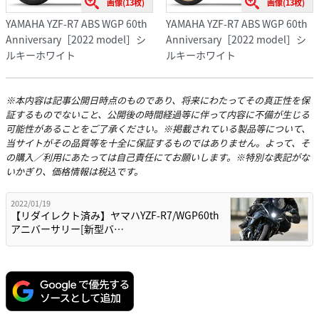
画像(13枚)
画像(13枚)
YAMAHA YZF-R7 ABS WGP 60th
YAMAHA YZF-R7 ABS WGP 60th
Anniversary［2022 model］シ
Anniversary［2022 model］シ
ルキーホワイト
ルキーホワイト
※本内容は記事公開日時点のものであり、将来にわたってその真正性を保
証するものでないこと、公開後の時間経過等に伴って内容に不備が生じる
可能性があることをご了承ください。※掲載されている製品等について、
当サイトがその品質等を十全に保証するものではありません。よって、そ
の購入／利用にあたっては自己責任にてお願いします。※特別な表記がな
いかぎり、価格情報は税込です。
2022/01/19
【リダイレクト済み】ヤマハYZF-R7/WGP60th
アニバーサリー[新型バ…