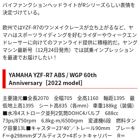
バイファンクションヘッドライトがRシリーズらしい表情を
決定づけている。
欧州ではYZF-R7のワンメイクレースが立ち上がるなど、ヤ
マハはスポーツライディングを好むライダーやウィークエン
ドレーサーに向けてのファンライド提供に積極的だ。ヤング
マシン最新号（12月24日発売）では試乗インプレッション
を最速でお届けしたい！
YAMAHA YZF-R7 ABS / WGP 60th
Anniversary［2022 model］
主要諸元■全長2070 全幅705 全高1160 軸距1395 最
低地上高1395 シート高835（各mm） 車重188kg（装備）
■水冷4ストローク並列2気筒DOHC4バルブ 688cc
73ps/8750rpm 6.8kg-m/6500rpm 変速機6段 燃料タン
ク容量13L■キャスター23°40′／トレール90mm ブレーキ
F＝φ298mmダブルディスク+4ポットキャリパー R＝