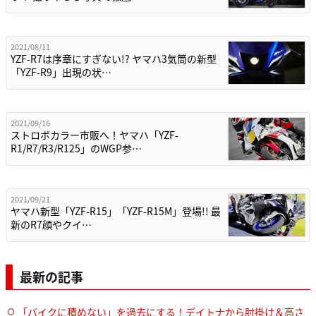
2021/08/11
YZF-R7は序章にすぎない!? ヤマハ3気筒の新型
「YZF-R9」出現の状…
2021/09/16
ストロボカラー市販へ！ヤマハ「YZF-
R1/R7/R3/R125」のWGP参…
2021/09/21
ヤマハ新型「YZF-R15」「YZF-R15M」登場!! 最
新のR7顔やクイ…
最新の記事
「バイクに積めない」を過去にする！デイトナから肘掛け＆高さ