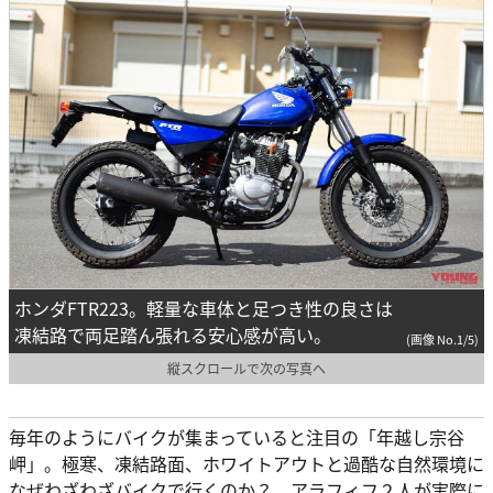
ホンダFTR223。軽量な車体と足つき性の良さは
凍結路で両足踏ん張れる安心感が高い。
(画像 No.1/5)
縦スクロールで次の写真へ
毎年のようにバイクが集まっていると注目の「年越し宗谷
岬」。極寒、凍結路面、ホワイトアウトと過酷な自然環境に
なぜわざわざバイクで行くのか？ アラフィフ２人が実際に