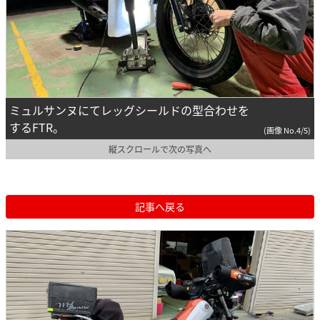
ミュルサンヌにてレッグシールドの型合わせを
するFTR。
(画像 No.4/5)
縦スクロールで次の写真へ
記事へ戻る