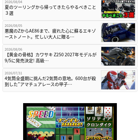
2026/08/04
夏のツーリングから帰ってきたらやるべきこと
３選
2026/08/05
悪魔のZからAE86まで、疲れた心に蘇るエキゾ
ーストノート。忙しい大人に贈る…
2026/08/06
【黄金の骨格】カワサキ Z250 2027年モデルが
9/5に発売決定! 高級…
2026/07/31
4気筒全盛期に挑んだ2気筒の意地。600台が殺
到した”アマチュアレースの甲子…