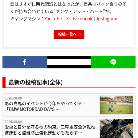
語はさすがに時代錯誤とはなったが、信条はバイク乗りの多
くが持ち合わせている“ヤング・アット・ハート”だ。
※ヤングマシン：
YouTube
｜
X
｜
Facebook
｜
Instagram
投稿一覧へ
最新の投稿記事(全体)
2026/08/08
あの白馬のイベントが今年もやってくる！
「BMW MOTORRAD DAYS …
2026/08/08
愛車と自分を守る秋の約束。二輪車安全運転推
進運動と盗難防止強化運動がもたらす…