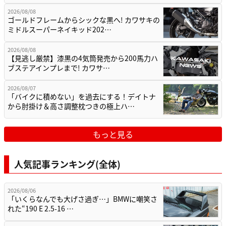
2026/08/08
ゴールドフレームからシックな黒へ! カワサキの
ミドルスーパーネイキッド202…
2026/08/08
【見逃し厳禁】漆黒の4気筒発売から200馬力ハ
ブステアインプレまで! カワサ…
2026/08/07
「バイクに積めない」を過去にする！デイトナ
から肘掛け＆高さ調整枕つきの極上ハ…
もっと見る
人気記事ランキング(全体)
2026/08/06
「いくらなんでも大げさ過ぎ…」BMWに嘲笑さ
れた“190 E 2.5-16 …