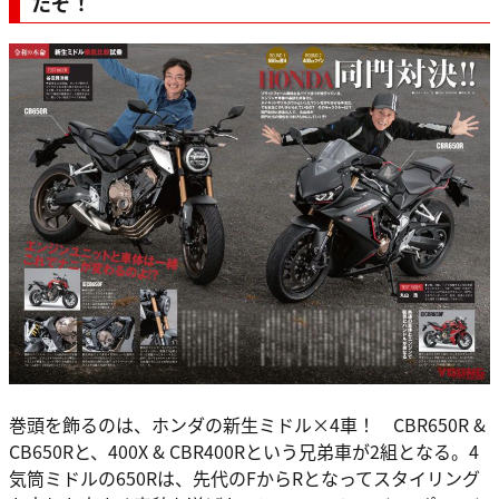
たぞ！
巻頭を飾るのは、ホンダの新生ミドル×4車！ CBR650R &
CB650Rと、400X & CBR400Rという兄弟車が2組となる。4
気筒ミドルの650Rは、先代のFからRとなってスタイリング