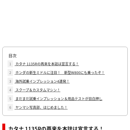
目次
1
カタナ 1135Rの再来を本誌は宣言する！
2
ホンダの新生ミドルに注目！ 新型W800にも乗ったぞ！
3
海外試乗インプレッション4連発！
4
スクープ＆カスタムマシン！
5
まだまだ試乗インプレッション＆用品テストが目白押し
6
ヤンマシ写真部、はじめました！
カタナ 1135Rの再来を本誌は宣言する！