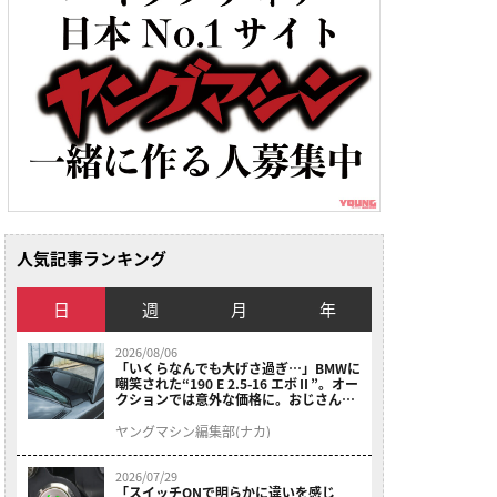
人気記事ランキング
日
週
月
年
2026/08/06
「いくらなんでも大げさ過ぎ…」BMWに
嘲笑された“190 E 2.5-16 エボⅡ”。オー
クションでは意外な価格に。おじさん達
が少年だった頃の憧れのクルマを深堀り
ヤングマシン編集部(ナカ)
2026/07/29
「スイッチONで明らかに違いを感じ