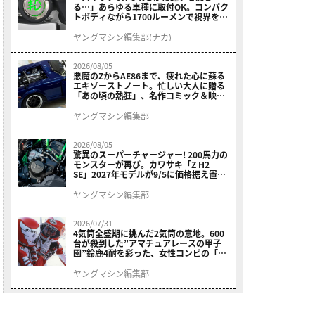
る…」あらゆる車種に取付OK。コンパク
トボディながら1700ルーメンで視界を確
保する［デイトナ・LEDフォグランプユ
ニット プレシャスレイ スモール］
ヤングマシン編集部(ナカ)
2026/08/05
悪魔のZからAE86まで、疲れた心に蘇る
エキゾーストノート。忙しい大人に贈る
「あの頃の熱狂」、名作コミック＆映画
の愛機たちが東京駅地下に期間限定で集
結！
ヤングマシン編集部
2026/08/05
驚異のスーパーチャージャー! 200馬力の
モンスターが再び。カワサキ「Z H2
SE」2027年モデルが9/5に価格据え置き
で発売
ヤングマシン編集部
2026/07/31
4気筒全盛期に挑んだ2気筒の意地。600
台が殺到した”アマチュアレースの甲子
園”鈴鹿4耐を彩った、女性コンビの「ス
ズキGSX400E」が特別展示開始
ヤングマシン編集部