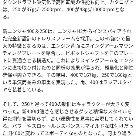
ダウンドラフト吸気化で高回転域の性能も向上。カタログ上
は、250 が37㎰/12500rpm、400が48㎰/10000rpmとな
る。
新ニンジャ400＆250は、ニンジャH2からインスパイアされ
た完全新設計のトレリスフレームを採用。このH2譲りで最
大の特徴となるのは、エンジン背面にスイングアームマウン
ティングプレートを結合し、ピボットシャフトをこのプレー
トに貫通させる構造だ。これによりスイングアームをエンジ
ンに直接取り付けたのと同様の効果が得られ、軽量化と剛性
確保が両立できる。その結果、400で167㎏、250で166㎏と
いう単気筒並みの車重を実現した。尚、400はラジアルタイ
ヤを装着している。
そして、250と違って400の新旧はキャラクターが大きく変
わった。新400は速さを感じさせるグッと精悍なスタイルを
得た期待を裏切らず、高い運動性を見事に実現してくれてい
る。パワーやスロットルレスポンスもマイルドな味付けだっ
た旧400と変わってスポーティなものとなった。何より違う