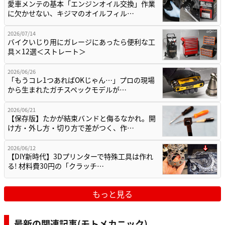
愛車メンテの基本「エンジンオイル交換」作業
に欠かせない、キジマのオイルフィル…
2026/07/14
バイクいじり用にガレージにあったら便利な工
具×12選＜ストレート＞
2026/06/26
「もうコレ1つあればOKじゃん…」プロの現場
から生まれたガチスペックモデルが…
2026/06/21
【保存版】たかが結束バンドと侮るなかれ。開
け方・外し方・切り方で差がつく、作…
2026/06/12
【DIY新時代】3Dプリンターで特殊工具は作れ
る! 材料費30円の「クラッチ…
もっと見る
最新の関連記事(モトメカニック)