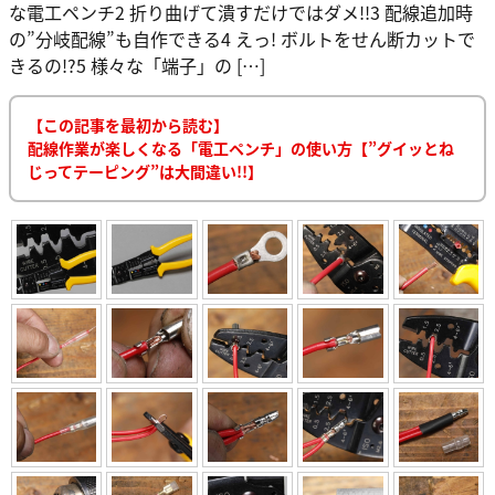
な電工ペンチ2 折り曲げて潰すだけではダメ!!3 配線追加時
の”分岐配線”も自作できる4 えっ! ボルトをせん断カットで
きるの!?5 様々な「端子」の […]
【この記事を最初から読む】
配線作業が楽しくなる「電工ペンチ」の使い方【”グイッとね
じってテーピング”は大間違い!!】