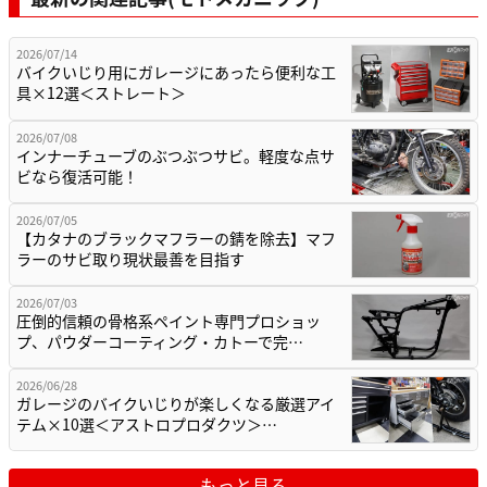
2026/07/14
バイクいじり用にガレージにあったら便利な工
具×12選＜ストレート＞
2026/07/08
インナーチューブのぶつぶつサビ。軽度な点サ
ビなら復活可能！
2026/07/05
【カタナのブラックマフラーの錆を除去】マフ
ラーのサビ取り現状最善を目指す
2026/07/03
圧倒的信頼の骨格系ペイント専門プロショッ
プ、パウダーコーティング・カトーで完…
2026/06/28
ガレージのバイクいじりが楽しくなる厳選アイ
テム×10選＜アストロプロダクツ＞…
もっと見る