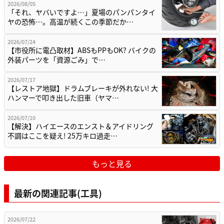
2026/08/05
「それ、ヤバいですよ…」夏場のパンパンタイ
ヤの恐怖…。高温が続くこの季節だか…
2026/07/24
【市役所に電凸取材】ABSもPPもOK? バイクの
外装パーツを「資源ごみ」で…
2026/07/17
【レストア地獄】ドラムブレーキが外れない! 大
ハンマーで叩き出した旧車（ヤマ…
2026/07/10
【解決】ハイエースのエンスト＆アイドリング
不調はここを疑え! 25万キロ過走…
もっと見る
最新の関連記事(工具)
2026/07/22