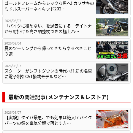
ゴールドフレームからシックな黒へ! カワサキの
ミドルスーパーネイキッド202…
2026/08/07
「バイクに積めない」を過去にする！デイトナ
から肘掛け＆高さ調整枕つきの極上ハ…
2026/08/04
夏のツーリングから帰ってきたらやるべきこと
３選
2026/08/07
スクーターがシフトダウンの時代へ!? 幻の名車
に電子制御CVT搭載モデルなど…
最新の関連記事(メンテナンス＆レストア)
2026/08/07
【実験】タイパ最悪、でも効果は絶大!? バイク
パーツの錆を電気分解で落とす方…