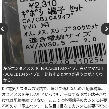
左がホンダ／スズキ用のCA/CB103タイプ、右がヤマハ用
のCA/CB104タイプだ。比較すると太さが違うのがよくわ
かる。
DIY電気カスタムの実践で、避けて通れないのが配線構築。
オス／メスを差し込むといっても、一致するギボシ端子がな
ければ配線接続できない。ここでは各種端子のカシメに必要
不可欠な「電工ペンチ」に注目!! 目次 1 カシメに必要不可欠