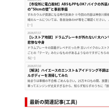
【市役所に電凸取材】ABSもPPもOK? バイクの外
の“50cmの壁”と事前準備
すわカウルが資源になる時代到来か ※今回の内容は神奈川県
域のルールについては、各自治体のHP等をご確認ください。
[…]
2026/07/17
【レストア地獄】ドラムブレーキが外れない! 大ハン
悲惨な中身
ドラムブレーキの固着がレベチだった件 古いバイクのレスト
ごとの「テーマ」みたいなものがあるようなのですがこちら
ら[…]
2026/07/10
【解決】ハイエースのエンスト＆アイドリング不調はこ
ルボディーを清掃してみた
始まりは車検の不合格 ごめんなさい。25万キロもの間、放置し
車ってエンジンが丈夫すぎるから、知らず知らずのうちに「放置
最新の関連記事(工具)