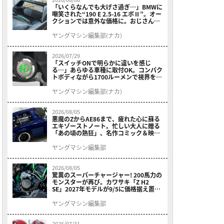
「いくらなんでも大げさ過ぎ…」BMWに
嘲笑された“190 E 2.5-16 エボⅡ”。オー
クションでは意外な価格に。おじさん達
が少年だった頃の憧れのクルマを深堀り
ヤングマシン編集部(ナカ)
2026/07/29
「スイッチONで明らかに違いを感じ
る…」あらゆる車種に取付OK。コンパク
トボディながら1700ルーメンで視界を確
保する［デイトナ・LEDフォグランプユ
ニット プレシャスレイ スモール］
ヤングマシン編集部(ナカ)
2026/08/05
悪魔のZからAE86まで、疲れた心に蘇る
エキゾーストノート。忙しい大人に贈る
「あの頃の熱狂」、名作コミック＆映画
の愛機たちが東京駅地下に期間限定で集
結！
ヤングマシン編集部
2026/08/05
驚異のスーパーチャージャー! 200馬力の
モンスターが再び。カワサキ「Z H2
SE」2027年モデルが9/5に価格据え置き
で発売
ヤングマシン編集部
2026/07/31