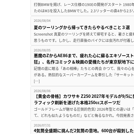
打倒BMWを掲げ、レース仕様の190Eの開発がスタート 19
たのはM3を投入したBMWでした。2.3リッターの直4から2.
2026/08/04
夏のツーリングから帰ってきたらやるべきこと３選
Screenshot 真夏のツーリングを終えて帰宅すると、暑さ
思うものです。しかし、走行直後のバイクには虫汚れが付着し
2026/08/05
悪魔のZからAE86まで、疲れた心に蘇るエキゾース
狂」、名作コミック＆映画の愛機たちが東京駅地下
記憶の底に眠る「あの相棒」たちとの再会 かつて、我々の心
がある。熱狂的なスーパーカーブームを牽引した『サーキット
[…]
2026/08/06
【黄金の骨格】カワサキ Z250 2027年モデルが9/
ラフィック刷新を遂げた本格250ccスポーツだ
ゴールドフレームが魅せる圧倒的色気! 2026年型との違いは「
て、どれも似たようなものだ」などと侮るなかれ。今回発表されたカ
2026/07/31
4気筒全盛期に挑んだ2気筒の意地。600台が殺到し