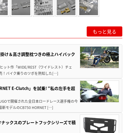
もっと見る
肘掛け＆高さ調整枕つきの極上ハイバック
ット作「WIDE/REST（ワイドレスト）チェ
発売！バイク乗りのツボを熟知した[…]
T E-Clutch」を試乗! “私の左手を超
SUGOで開催された全日本ロードレース選手権の今
ルのCB750 HORNET […]
！タナックスのプレートフックシリーズで積