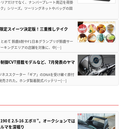
ャリアだけでなく、ナンバープレート周辺を荷掛
ック」シリーズ。ツーリングネットやバッグの固
メ＆限定スイーツ決定版！三重推しテイク
もまとめて 鈴鹿8耐やF1日本グランプリが鈴鹿サー
ーキングエリアの店舗を対象に、中[…]
子制御CVT搭載モデルなど、7月発表のヤマ
ジネススクーター「ギア」のDNAを受け継ぐ原付
発売された。ホンダ製着脱式バッテリー[…]
 E 2.5-16 エボⅡ”。オークションでは
クルマを深堀り