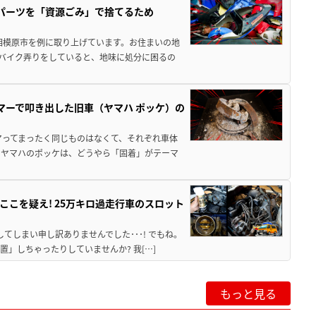
装パーツを「資源ごみ」で捨てるため
相模原市を例に取り上げています。お住まいの地
 バイク弄りをしていると、地味に処分に困るの
マーで叩き出した旧車（ヤマハ ポッケ）の
アってまったく同じものはなくて、それぞれ車体
のヤマハのポッケは、どうやら「固着」がテーマ
こを疑え! 25万キロ過走行車のスロット
てしまい申し訳ありませんでした･･･! でもね。
」しちゃったりしていませんか? 我[…]
もっと見る