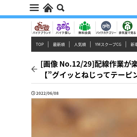
TOP
最新順
人気順
YMスクープCG
新車
[画像 No.12/29]配線
【”グイッとねじってテーピン
2022/06/08