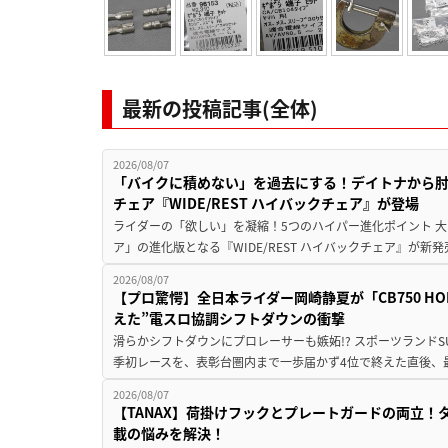
最新の投稿記事(全体)
2026/08/07
「バイクに積めない」を過去にする！デイトナから
チェア『WIDE/REST ハイバックチェア』が登場
ライダーの「欲しい」を凝縮！5つのハイパー進化ポイント 大ヒ
ア」の進化版となる『WIDE/REST ハイバックチェア』が新
2026/08/07
【プロ驚愕】全日本ライダー岡崎静夏が「CB750 HORNE
えた”電スロ協調シフトダウンの衝撃
滑らかシフトダウンにプロレーサーも嫉妬!? スポーツランド
季初レースを、表彰台圏内まで一歩届かず4位で終えた直後、最新モデ
2026/08/07
【TANAX】荷掛けフックとプレートガードの両立
載の悩みを解決！