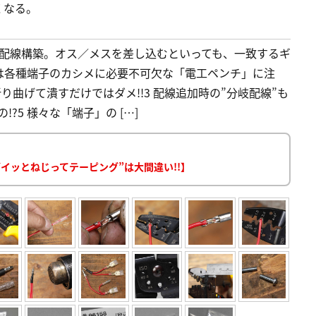
くなる。
が配線構築。オス／メスを差し込むといっても、一致するギ
は各種端子のカシメに必要不可欠な「電工ペンチ」に注
 折り曲げて潰すだけではダメ!!3 配線追加時の”分岐配線”も
?5 様々な「端子」の […]
イッとねじってテーピング”は大間違い!!】