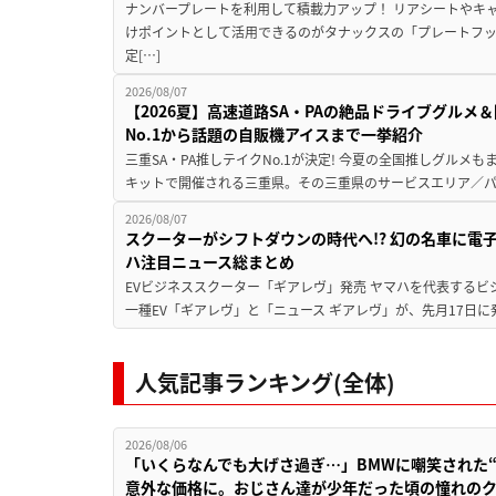
ナンバープレートを利用して積載力アップ！ リアシートやキ
けポイントとして活用できるのがタナックスの「プレートフ
定[…]
2026/08/07
【2026夏】高速道路SA・PAの絶品ドライブグル
No.1から話題の自販機アイスまで一挙紹介
三重SA・PA推しテイクNo.1が決定! 今夏の全国推しグルメ
キットで開催される三重県。その三重県のサービスエリア／パ
2026/08/07
スクーターがシフトダウンの時代へ!? 幻の名車に電
ハ注目ニュース総まとめ
EVビジネススクーター「ギアレヴ」発売 ヤマハを代表するビ
一種EV「ギアレヴ」と「ニュース ギアレヴ」が、先月17日に
人気記事ランキング(全体)
2026/08/06
「いくらなんでも大げさ過ぎ…」BMWに嘲笑された“190
意外な価格に。おじさん達が少年だった頃の憧れの