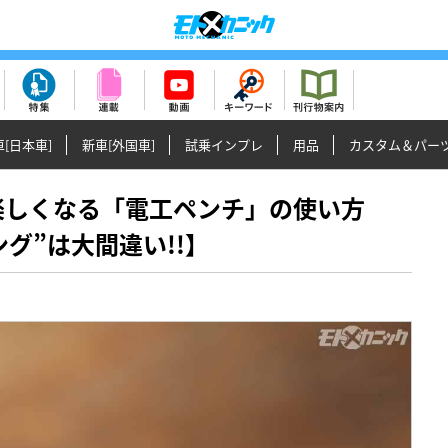
[日本車]
新車[外国車]
試乗インプレ
用品
カスタム＆パー
作業が楽しくなる「電工ペンチ」の使い方
グ”は大間違い!!】