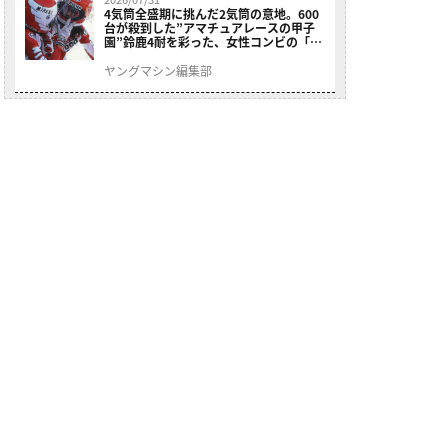
4気筒全盛期に挑んだ2気筒の意地。600
台が殺到した”アマチュアレースの甲子
園”鈴鹿4耐を彩った、女性コンビの「ス
ズキGSX400E」が特別展示開始
ヤングマシン編集部