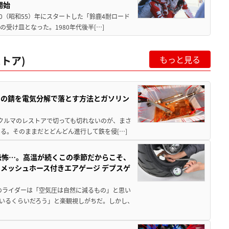
開始
80（昭和55）年にスタートした「鈴鹿4耐ロード
受け皿となった。1980年代後半[…]
トア)
もっと見る
ツの錆を電気分解で落とす方法とガソリン
クやクルマのレストアで切っても切れないのが、まさ
る。そのままだとどんどん進行して鉄を侵[…]
恐怖…。高温が続くこの季節だからこそ、
メッシュホース付きエアゲージ デプスゲ
のライダーは「空気圧は自然に減るもの」と思い
いるくらいだろう」と楽観視しがちだ。しかし、