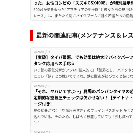
った、女性コンビの「スズキGSX400E」が特別展示
600台が夢を追った”アマチュアの甲子園”と彼女たちの夏 19
レース」は、またたく間にバイクブームに沸く若者たちの情熱の
最新の関連記事(メンテナンス＆レス
2026/08/07
【実験】タイパ最悪、でも効果は絶大!? バイクパー
タンク応用への手応え
いま錆の電気分解がアツい!(個人的に) 「錆落とし」 バイ
にコレ「錆」との戦いですよね。鉄と酸素が結びつくと錆にな
2026/08/05
「それ、ヤバいですよ…」夏場のパンパンタイヤの
定期的な空気圧チェックは欠かせない！［デイトナ・
ージ付き］
夏の猛暑が招く「空気圧高すぎ」のブラインドスポット 多く
込んでいる。そのため、しばらく放置していても「少し減って
[…]
2026/07/24