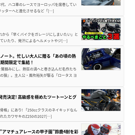
80年代、ハコ車のレースでヨーロッパを席巻してい
5リッターへと進化させるなど「[…]
と疲れから「早くバイクをガレージにしまいたい」と
ていたり、発汗によるヘルメットやジ[…]
トノート。忙しい大人に贈る「あの頃の熱
に期間限定で集結！
を鷲掴みにし、熱狂の渦へと巻き込んだ名作たち
の狼』。主人公・風吹裕矢が駆る「ロータス ヨ
5に発売決定! 高級感を極めたツートーンとグ
骨格」にあり! 「250ccクラスのネイキッドなん
ワサキのZ250の2027[…]
た”アマチュアレースの甲子園”鈴鹿4耐を彩