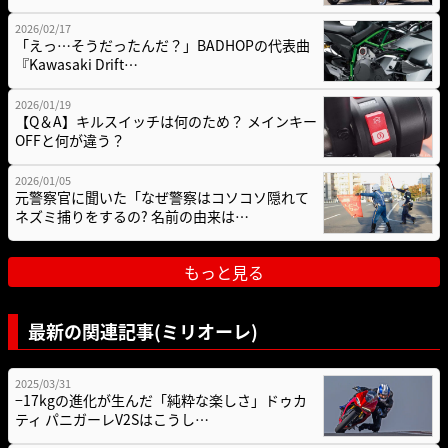
2026/02/17
「えっ…そうだったんだ？」BADHOPの代表曲
『Kawasaki Drift…
2026/01/19
【Q＆A】キルスイッチは何のため？ メインキー
OFFと何が違う？
2026/01/05
元警察官に聞いた「なぜ警察はコソコソ隠れて
ネズミ捕りをするの? 名前の由来は…
もっと見る
最新の関連記事(ミリオーレ)
2025/03/31
−17kgの進化が生んだ「純粋な楽しさ」ドゥカ
ティ パニガーレV2Sはこうし…