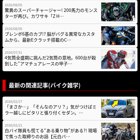
2026/08/05
驚異のスーパーチャージャー! 200馬力のモンス
ターが再び。カワサキ「Z H…
2026/08/05
ブレンボ6基のカブ!? 脳がバグる異常なカスタ
ムから、最新Eクラッチ搭載のC…
2026/07/31
4気筒全盛期に挑んだ2気筒の意地。600台が殺
到した”アマチュアレースの甲子…
最新の関連記事(バイク雑学)
2026/02/27
「まさか…」「そんなのアリ？」気がつけばミ
ラー越しにピタリと張り付くセダン。…
2026/02/21
白バイ隊員も慌てる“ある乗り物”がある?! 現場
で焦った取締りのお話【元白バ…