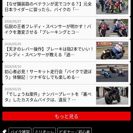
【なぜ舗装路のベテランが泥でコケる？】元全
日本ライダーに習ったら、バイクの「…
2026/05/27
伝説の王者フレディ・スペンサーが明かす！バ
イクを激変させる「ブレーキングとコ…
2026/05/25
【天才のレバー操作】ブレーキは指2本でいい！
フレディ・スペンサーが教える「過…
2026/04/10
初心者必見！サーキット走行会「バイクで遊ぼ
う」体験記｜ツナギなしでも楽しめる…
2026/03/25
「でしょうね案件」ナンバープレートを『裏ペ
タ』したカスタムバイクは、違反？ …
もっと見る
バイク雑学
ミリオーレ
ビギナー／初心者