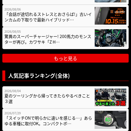
2026/08/06
「会話が途切れるストレスとおさらば!」古いイ
ンカムの下取りで最新ハイブリッド…
2026/08/05
驚異のスーパーチャージャー! 200馬力のモンス
ターが再び。カワサキ「Z H…
もっと見る
人気記事ランキング(全体)
2026/08/04
夏のツーリングから帰ってきたらやるべきこと
３選
2026/07/29
「スイッチONで明らかに違いを感じる…」あら
ゆる車種に取付OK。コンパクトボ…