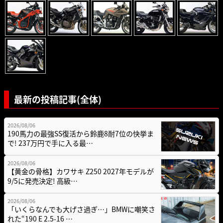
最新の投稿記事(全体)
2026/08/06
190馬力の最強SS復活から鈴鹿8耐7位の快挙ま
で! 237万円で手に入る最…
2026/08/06
【黄金の骨格】カワサキ Z250 2027年モデルが
9/5に発売決定! 高級…
2026/08/06
「いくらなんでも大げさ過ぎ…」BMWに嘲笑さ
れた“190 E 2.5-16 …