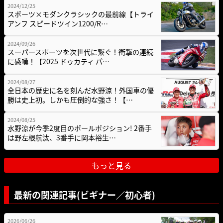
2024/12/25
スポーツ×モダンクラシックの最前線【トライ
アンフ スピードツイン1200/R…
2024/09/26
スーパースポーツを次世代に繋ぐ！衝撃の連続
に感嘆！【2025 ドゥカティ パ…
2024/08/27
全日本の歴史に名を刻んだ水野涼！外国車の優
勝は史上初。しかも圧倒的な強さ！【…
2024/08/25
水野涼が今季2度目のポールポジション! 2番手
は野左根航汰、3番手に岡本裕生…
もっと見る
最新の関連記事(ビギナー／初心者)
2026/06/26