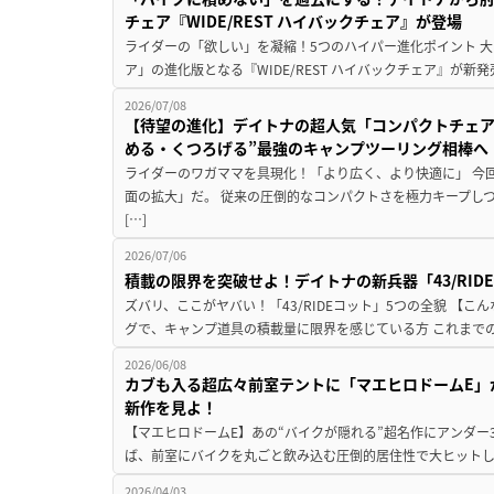
チェア『WIDE/REST ハイバックチェア』が登場
ライダーの「欲しい」を凝縮！5つのハイパー進化ポイント 大ヒ
ア」の進化版となる『WIDE/REST ハイバックチェア』が新
2026/07/08
【待望の進化】デイトナの超人気「コンパクトチェアM
める・くつろげる”最強のキャンプツーリング相棒へ
ライダーのワガママを具現化！「より広く、より快適に」 今
面の拡大」だ。 従来の圧倒的なコンパクトさを極力キープし
[…]
2026/07/06
積載の限界を突破せよ！デイトナの新兵器「43/RID
ズバリ、ここがヤバい！「43/RIDEコット」5つの全貌 【
グで、キャンプ道具の積載量に限界を感じている方 これまでの
2026/06/08
カブも入る超広々前室テントに「マエヒロドームE」
新作を見よ！
【マエヒロドームE】あの“バイクが隠れる”超名作にアンダー
ば、前室にバイクを丸ごと飲み込む圧倒的居住性で大ヒットし
2026/04/03