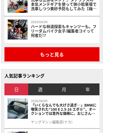
本気メンテギアを使って狭小駐車場で
洗車しつつ黄砂予防もしてみた【梅雨
に向けて邪気払い!!】
2024/04/04
ハードな林道探索もキャンツーも。フ
リーダムバイク女子/編集者コイって
何者だ!?
もっと見る
人気記事ランキング
日
週
月
年
2026/08/06
「いくらなんでも大げさ過ぎ…」BMWに
嘲笑された“190 E 2.5-16 エボⅡ”。オー
クションでは意外な価格に。おじさん達
が少年だった頃の憧れのクルマを深堀り
ヤングマシン編集部(ナカ)