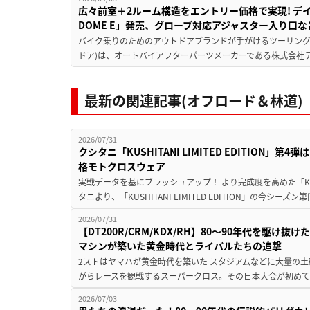
広々前室＋2ルーム構造をエントリー価格で実現! デイ
DOME E」発売、グローブ対応アジャスター入り口
バイク乗りのためのアウトドアブランドが手がけるツーリングテント 
ドア)は、オートバイアフターパーツメーカーである株式会社デ
最新の関連記事(オフロード＆林道)
2026/07/31
クシタニ「KUSHITANI LIMITED EDITION
格モトクロスウェア
実戦データを基にブラッシュアップ！ より完成度を高めた「KUSHIT
タニより、「KUSHITANI LIMITED EDITION」の今シーズン第[
2026/07/31
【DT200R/CRM/KDX/RH】80〜90年代を駆
マシンが築いた黄金時代とライバルたちの追撃
2ストはヤマハが黄金時代を築いた スタジアムなどに大量の
がらレースを観戦するスーパークロス。その日本大会が初めて後
2026/07/03