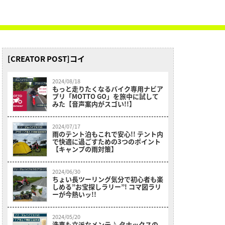
[CREATOR POST]コイ
2024/08/18
もっと走りたくなるバイク専用ナビア
プリ「MOTTO GO」を旅中に試して
みた【音声案内がスゴい!!】
2024/07/17
雨のテント泊もこれで安心!! テント内
で快適に過ごすための3つのポイント
【キャンプの雨対策】
2024/06/30
ちょい長ツーリング気分で初心者も楽
しめる”お宝探しラリー”! コマ図ラリ
ーが今熱いッ!!
2024/05/20
洗車も立派なメンテ♪ タナックスの