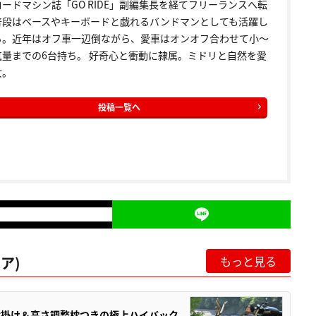
ードマシン誌「GO RIDE」副編集長を経てフリーランスへ転
普段はベースやキーボードと戯れるバンドマンとしても活躍し
る。近年はオフ車一辺倒ながら、愛車はオンオフ合わせて小〜
気量までの6台持ち。 好奇心と衝動に隷属。ミドリと自然を愛
女。
投稿一覧へ
ア)
もっと見る
肘掛け＆高さ調整枕つきの極上ハイバック