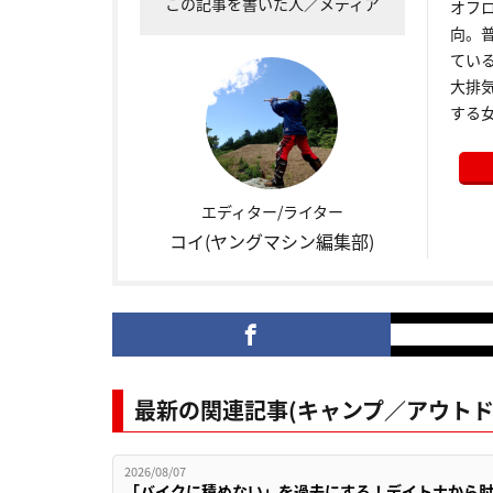
この記事を書いた人／メディア
オフロ
向。
てい
大排
する
エディター/ライター
コイ(ヤングマシン編集部)
最新の関連記事(キャンプ／アウトド
2026/08/07
「バイクに積めない」を過去にする！デイトナから