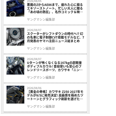
2026/08/05
悪魔のZからAE86まで、疲れた心に蘇る
エキゾーストノート。忙しい大人に贈る
「あの頃の熱狂」、名作コミック＆映画
の愛機たちが東京駅地下に期間限定で集
結！
ヤングマシン編集部
2026/08/07
スクーターがシフトダウンの時代へ!? 幻
の名車に電子制御CVT搭載モデルなど、7
月発表のヤマハ注目ニュース総まとめ
ヤングマシン編集部
2026/08/07
Uターンが怖くなくなる167kgの超軽量
ボディフルカウル! 普段使いも安心のフ
レンドリースポーツ、カワサキ「ニンジ
ャ400」2027モデルが価格据え置きで
9/5発売
ヤングマシン編集部
2026/08/06
【黄金の骨格】カワサキ Z250 2027年モ
デルが9/5に発売決定! 高級感を極めたツ
ートーンとグラフィック刷新を遂げた本
格250ccスポーツだ
ヤングマシン編集部