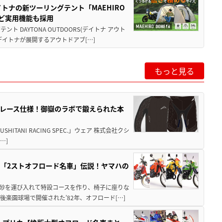
トナの新ツーリングテント「MAEHIRO
など実用機能も採用
DAYTONA OUTDOORS(デイトナ アウト
イトナが展開するアウトドアブ[…]
もっと見る
」第4弾はレース仕様！御嶽のラボで鍛えられた本
ANI RACING SPEC.」ウェア 株式会社クシ
…]
け抜けた「2ストオフロード名車」伝説！ヤマハの
土砂を運び入れて特設コースを作り、椅子に座りな
楽園球場で開催された’82年、オフロード[…]