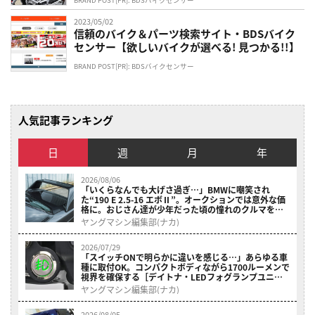
2023/05/02
信頼のバイク＆パーツ検索サイト・BDSバイク
センサー【欲しいバイクが選べる! 見つかる!!】
BRAND POST[PR]: BDSバイクセンサー
人気記事ランキング
日
週
月
年
2026/08/06
「いくらなんでも大げさ過ぎ…」BMWに嘲笑され
た“190 E 2.5-16 エボⅡ”。オークションでは意外な価
格に。おじさん達が少年だった頃の憧れのクルマを深
堀り
ヤングマシン編集部(ナカ)
2026/07/29
「スイッチONで明らかに違いを感じる…」あらゆる車
種に取付OK。コンパクトボディながら1700ルーメンで
視界を確保する［デイトナ・LEDフォグランプユニッ
ト プレシャスレイ スモール］
ヤングマシン編集部(ナカ)
2026/08/05