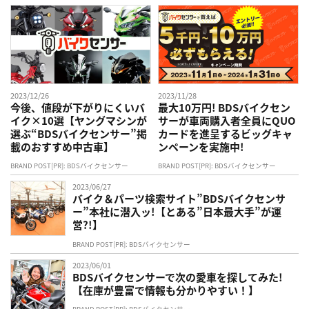
2023/12/26
2023/11/28
今後、値段が下がりにくいバ
最大10万円! BDSバイクセン
イク×10選【ヤングマシンが
サーが車両購入者全員にQUO
選ぶ“BDSバイクセンサー”掲
カードを進呈するビッグキャ
載のおすすめ中古車】
ンペーンを実施中!
BRAND POST[PR]: BDSバイクセンサー
BRAND POST[PR]: BDSバイクセンサー
2023/06/27
バイク＆パーツ検索サイト”BDSバイクセンサ
ー”本社に潜入ッ!【とある”日本最大手”が運
営?!】
BRAND POST[PR]: BDSバイクセンサー
2023/06/01
BDSバイクセンサーで次の愛車を探してみた!
【在庫が豊富で情報も分かりやすい！】
BRAND POST[PR]: BDSバイクセンサー