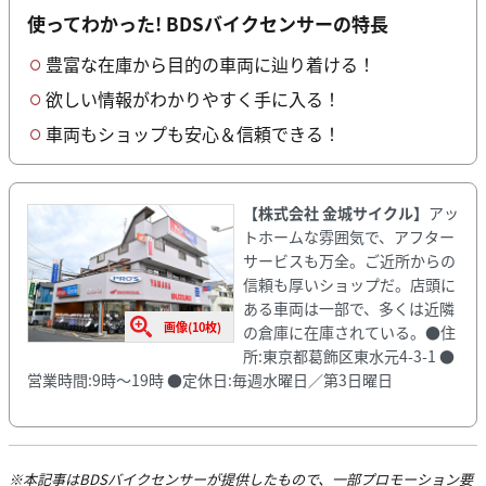
使ってわかった! BDSバイクセンサーの特長
豊富な在庫から目的の車両に辿り着ける！
欲しい情報がわかりやすく手に入る！
車両もショップも安心＆信頼できる！
【株式会社 金城サイクル】
アッ
トホームな雰囲気で、アフター
サービスも万全。ご近所からの
信頼も厚いショップだ。店頭に
ある車両は一部で、多くは近隣
画像(10枚)
の倉庫に在庫されている。●住
所:東京都葛飾区東水元4-3-1 ●
営業時間:9時～19時 ●定休日:毎週水曜日／第3日曜日
※本記事はBDSバイクセンサーが提供したもので、一部プロモーション要