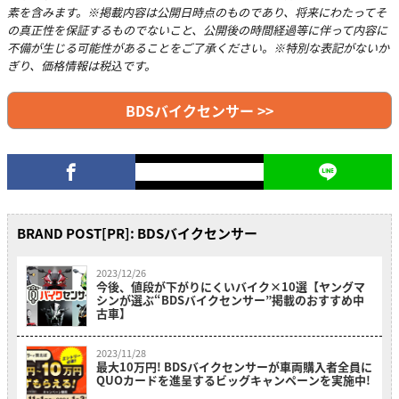
素を含みます。※掲載内容は公開日時点のものであり、将来にわたってそ
の真正性を保証するものでないこと、公開後の時間経過等に伴って内容に
不備が生じる可能性があることをご了承ください。※特別な表記がないか
ぎり、価格情報は税込です。
BDSバイクセンサー >>
BRAND POST[PR]: BDSバイクセンサー
2023/12/26
今後、値段が下がりにくいバイク×10選【ヤングマ
シンが選ぶ“BDSバイクセンサー”掲載のおすすめ中
古車】
2023/11/28
最大10万円! BDSバイクセンサーが車両購入者全員に
QUOカードを進呈するビッグキャンペーンを実施中!