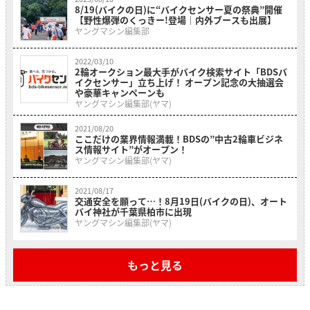
8/19(バイクの日)に“バイクセンサー夏の祭典”開催
【野性爆弾のくっきー!登場｜内外ブースも出展】
ヤングマシン編集部
2022/03/10
2輪オークション最大手がバイク検索サイト「BDSバ
イクセンサー」立ち上げ！ オープン記念の大抽選会
や豪華キャンペーンも
ヤングマシン編集部(ヤマ)
2021/08/20
ここだけの業界情報満載！BDSの”中古2輪車ビジネ
ス情報サイト”がオープン！
ヤングマシン編集部(ヤマ)
2021/08/17
交通安全を願って…！8月19日(バイクの日)、オート
バイ神社が千葉県柏市に出現
ヤングマシン編集部(ヤマ)
もっと見る