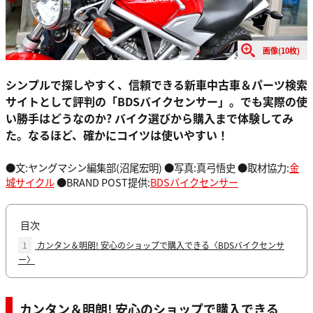
画像(10枚)
シンプルで探しやすく、信頼できる新車中古車＆パーツ検索
サイトとして評判の「BDSバイクセンサー」。でも実際の使
い勝手はどうなのか? バイク選びから購入まで体験してみ
た。なるほど、確かにコイツは使いやすい！
●文:ヤングマシン編集部(沼尾宏明) ●写真:真弓悟史 ●取材協力:
金
城サイクル
●BRAND POST提供:
BDSバイクセンサー
目次
1
カンタン＆明朗! 安心のショップで購入できる〈BDSバイクセンサ
ー〉
カンタン＆明朗! 安心のショップで購入できる