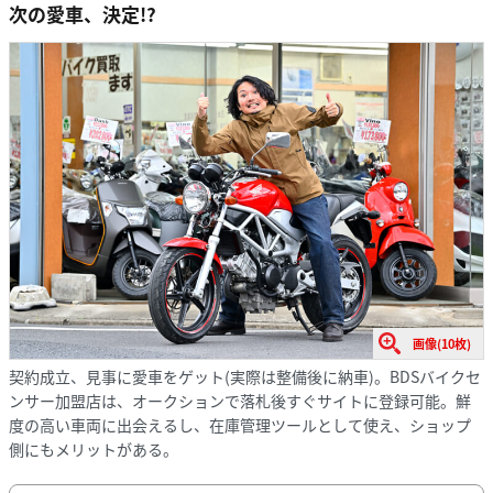
次の愛車、決定!?
画像(10枚)
契約成立、見事に愛車をゲット(実際は整備後に納車)。BDSバイクセ
ンサー加盟店は、オークションで落札後すぐサイトに登録可能。鮮
度の高い車両に出会えるし、在庫管理ツールとして使え、ショップ
側にもメリットがある。