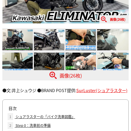
画像(26枚)
画像(26枚)
●文:井上シュウジ ●BRAND POST提供:
SurLuster(シュアラスター)
目次
1
シュアラスターの「バイク洗車図鑑」
2
Step 0：洗車前の準備