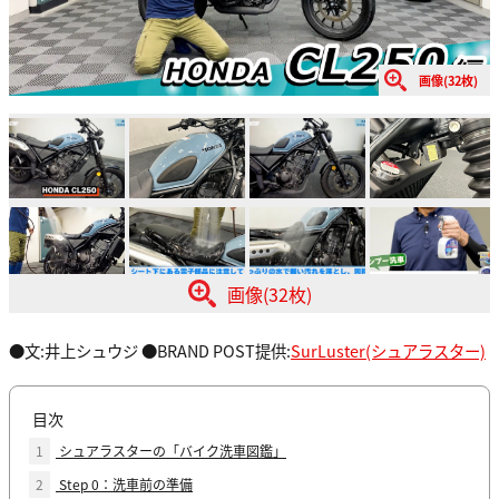
画像(32枚)
画像(32枚)
●文:井上シュウジ ●BRAND POST提供:
SurLuster(シュアラスター)
目次
1
シュアラスターの「バイク洗車図鑑」
2
Step 0：洗車前の準備