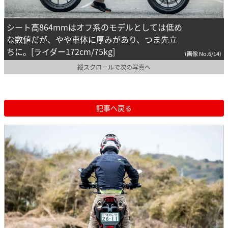
シート高864mmはオフ系のモデルとしては低め
な数値だが、やや車体に厚みがあり、つま先立
ちに。[ライダー172cm/75kg]
(画像 No.6/14)
縦スクロールで次の写真へ
記事へ戻る