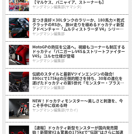
【マルケス、バニャイア、ストーナーも】
ヤングマシン編集部(ヤマシタ)
足つき良好×30Lタンクのラリーか、180馬力×乾式
クラッチのRSか。 旅or走りを極めるドゥカティ新型
アドベンチャー「ムルティストラーダ V4」シリーズ
2026年モデルがいよいよ日本上陸
ヤングマシン編集部
MotoGPの熱狂を公道へ。視線もコーナーも制圧する
ドゥカティ「パニガーレV4S＆ストリートファイター
V4S」コルセ仕様が登場
ヤングマシン編集部
伝統のスタイルと最新Vツインエンジンの融合!
890ccで175kgの圧倒的軽さを持ち、30年の進化を
遂げたドゥカティの第5世代「モンスター・プラス」
がいよいよ日本上陸
ヤングマシン編集部
NEW！ドゥカティモンスター〜美しさと刺激を、今
こそ手中に収める時
ヤングマシン編集部(サカイ)
【速報】ドゥカティ新型モンスターが国内発売開
始！新開発V2＆驚異の175kgで“伝説”はさらに加速