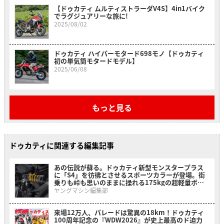
【ドゥカティ ムルティストラーダV4S】4in1バイク
でラグジュアリーな旅に!
2025/08/02
ドゥカティ ハイパーモタード698モノ【ドゥカティ
初の単気筒モタードモデル】
2025/06/08
もっと見る
ドゥカティに関連する編集記事
あの伝説が蘇る。ドゥカティ新型モンスタープラス
に「S4」を彷彿とさせるスポーツカラーが登場。街
乗りも峠も思いのままに操れる175kgの超軽量ボデ
ィ!
ヤングマシン編集部
来場12万人、パレードは驚異の18km！ドゥカティ
100周年記念の『WDW2026』が史上最高のド迫力