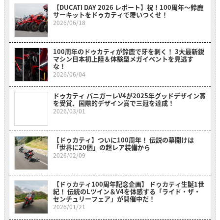
【DUCATI DAY 2026 レポート】祝！100周年〜鈴鹿
サーキットをドゥカティで覆いつくせ！
2026/06/18
100周年のドゥカティが鈴鹿で牙を剥く！ 3大最新鋭
マシン日本初上陸＆体験型メガイベントを見逃す
な！
2026/06/04
ドゥカティ パニガーレV4が2025年グッドデザイン賞
を受賞、国際的デザイン賞で三冠を達成！
2026/03/01
【ドゥカティ】ついに100周年！ 伝説の幕開けは
「世界に20個」の超レア装備から
2026/02/09
【ドゥカティ100周年記念企画】 ドゥカティ生誕1世
紀！ 伝統のLツイン＆V4を体感する「ライド・ザ・
センチュリーフェア」が開催中だ！
2026/01/21