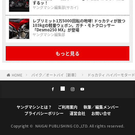
するッ！
ヤングマシン編集部(サカイ)
レブリミット1万5000回転の咆哮! ドゥカティが放つ
103kgの軽量ウェポン。ガチ・モトクロッサー
「Desmo250 MX」が登場
ヤングマシン編集部
もっと見る
HOME
バイク／オートバイ［新車］
ドゥカティ ハイパーモター
ヤングマシンとは？
ご利用案内
執筆／編集メンバー
プライバシーポリシー
運営会社
お問い合せ
Copyright ©
NAIGAI PUBLISHING CO.,LTD.
All rights reserved.