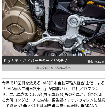
ドゥカティ ハイパーモタード698モノ
(画像 No.1/14)
縦スクロールで次の写真へ
今年で10回目を数えるJAIA(日本自動車輸入組合)主催による
「JAIA輸入二輪車試乗会」が開催され、12社／17ブラン
ド、展示車含めて100台(展示車18台)もの外車が、会場であ
る大磯ロングビーチに集結。編集部イチオシのマシンに試乗
してきたゾ! ●文:谷田貝洋暁 ●写真:山内潤也 ●BRAND