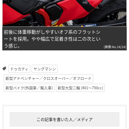
前後に体重移動がしやすいオフ系のフラットシ
ートを採用。やや幅広で足着き性は二の次とい
う感じ。
(画像 No.14/14)
ドゥカティ
ヤングマシン
新型アドベンチャー／クロスオーバー／オフロード
新型バイク(外国車／輸入車)
新型大型二輪 [401〜750cc]
この記事を書いた人／メディア