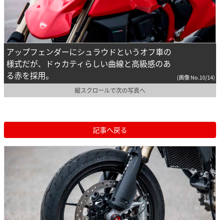
アップフェンダーにシュラウドというオフ車の
様式だが、ドゥカティらしい曲線と高級感のあ
る赤を採用。
(画像 No.10/14)
縦スクロールで次の写真へ
記事へ戻る