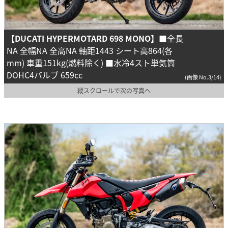
【DUCATI HYPERMOTARD 698 MONO】
■全長
NA 全幅NA 全高NA 軸距1443 シート高864(各
mm) 車重151kg(燃料除く) ■水冷4スト単気筒
DOHC4バルブ 659cc
(画像 No.3/14)
縦スクロールで次の写真へ