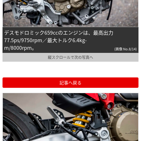
デスモドロミック659ccのエンジンは、最高出力
77.5ps/9750rpm／最大トルク6.4kg-
m/8000rpm。
(画像 No.8/14)
縦スクロールで次の写真へ
記事へ戻る