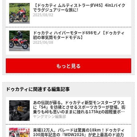
【ドゥカティ ムルティストラーダV4S】4in1バイク
でラグジュアリーな旅に!
2025/08/02
ドゥカティ ハイパーモタード698モノ【ドゥカティ
初の単気筒モタードモデル】
2025/06/08
もっと見る
ドゥカティに関連する編集記事
あの伝説が蘇る。ドゥカティ新型モンスタープラス
に「S4」を彷彿とさせるスポーツカラーが登場。街
乗りも峠も思いのままに操れる175kgの超軽量ボデ
ィ!
ヤングマシン編集部
来場12万人、パレードは驚異の18km！ドゥカティ
100周年記念の『WDW2026』が史上最高のド迫力