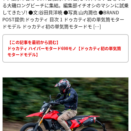
る大磯ロングビーチに集結。編集部イチオシのマシンに試乗
してきたゾ! ●文:谷田貝洋暁 ●写真:山内潤也 ●BRAND
POST提供:ドゥカティ 目次 1 ドゥカティ初の単気筒モター
ドモデル ドゥカティ初の単気筒モタードモ […]
【この記事を最初から読む】
ドゥカティ ハイパーモタード698モノ【ドゥカティ初の単気筒
モタードモデル】