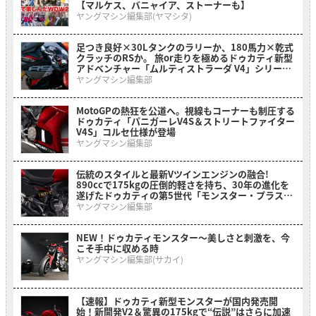
【マルケス、バニャイア、ストーナーも】
ヤングマシン編集部(ヤマシタ)
足つき良好×30Lタンクのラリーか、180馬力×乾式
クラッチのRSか。 旅or走りを極めるドゥカティ新型
アドベンチャー「ムルティストラーダ V4」シリーズ
2026年モデルがいよいよ日本上陸
ヤングマシン編集部
MotoGPの熱狂を公道へ。視線もコーナーも制圧する
ドゥカティ「パニガーレV4S＆ストリートファイター
V4S」コルセ仕様が登場
ヤングマシン編集部
伝統のスタイルと最新Vツインエンジンの融合!
890ccで175kgの圧倒的軽さを持ち、30年の進化を
遂げたドゥカティの第5世代「モンスター・プラス」
がいよいよ日本上陸
ヤングマシン編集部
NEW！ドゥカティモンスター〜美しさと刺激を、今
こそ手中に収める時
ヤングマシン編集部(サカイ)
【速報】ドゥカティ新型モンスターが国内発売開
始！新開発V2＆驚異の175kgで“伝説”はさらに加速