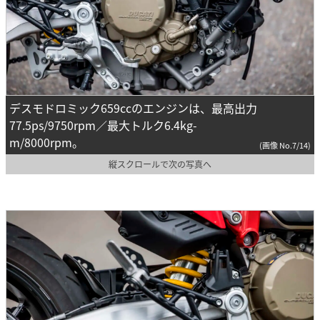
デスモドロミック659ccのエンジンは、最高出力
77.5ps/9750rpm／最大トルク6.4kg-
m/8000rpm。
(画像 No.7/14)
縦スクロールで次の写真へ