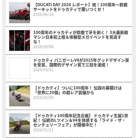
【DUCATI DAY 2026 レポート】祝！100周年〜鈴鹿
サーキットをドゥカティで覆いつくせ！
2026/06/18
100周年のドゥカティが鈴鹿で牙を剥く！ 3大最新鋭
マシン日本初上陸＆体験型メガイベントを見逃す
な！
2026/06/04
ドゥカティ パニガーレV4が2025年グッドデザイン賞
を受賞、国際的デザイン賞で三冠を達成！
2026/03/01
【ドゥカティ】ついに100周年！ 伝説の幕開けは
「世界に20個」の超レア装備から
2026/02/09
【ドゥカティ100周年記念企画】 ドゥカティ生誕1世
紀！ 伝統のLツイン＆V4を体感する「ライド・ザ・
センチュリーフェア」が開催中だ！
2026/01/21