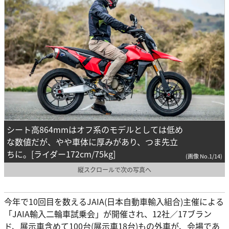
シート高864mmはオフ系のモデルとしては低め
な数値だが、やや車体に厚みがあり、つま先立
ちに。[ライダー172cm/75kg]
(画像 No.1/14)
縦スクロールで次の写真へ
今年で10回目を数えるJAIA(日本自動車輸入組合)主催による
「JAIA輸入二輪車試乗会」が開催され、12社／17ブラン
ド、展示車含めて100台(展示車18台)もの外車が、会場であ