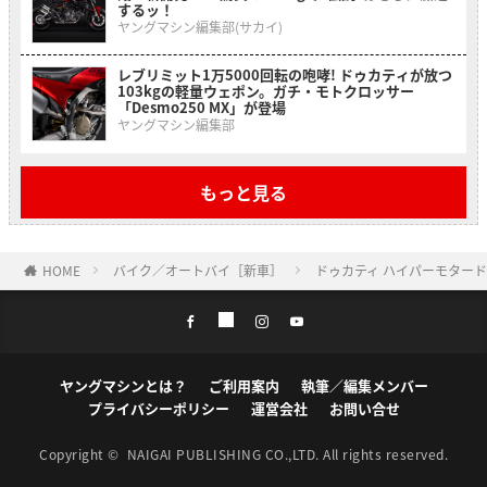
するッ！
ヤングマシン編集部(サカイ)
レブリミット1万5000回転の咆哮! ドゥカティが放つ
103kgの軽量ウェポン。ガチ・モトクロッサー
「Desmo250 MX」が登場
ヤングマシン編集部
もっと見る
HOME
バイク／オートバイ［新車］
ドゥカティ ハイパーモター
ヤングマシンとは？
ご利用案内
執筆／編集メンバー
プライバシーポリシー
運営会社
お問い合せ
Copyright ©
NAIGAI PUBLISHING CO.,LTD.
All rights reserved.