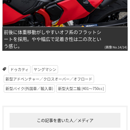
前後に体重移動がしやすいオフ系のフラットシ
ートを採用。やや幅広で足着き性は二の次とい
う感じ。
(画像 No.14/14)
ドゥカティ
ヤングマシン
新型アドベンチャー／クロスオーバー／オフロード
新型バイク(外国車／輸入車)
新型大型二輪 [401〜750cc]
この記事を書いた人／メディア