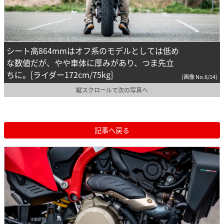
シート高864mmはオフ系のモデルとしては低め
な数値だが、やや車体に厚みがあり、つま先立
ちに。[ライダー172cm/75kg]
(画像 No.6/14)
縦スクロールで次の写真へ
記事へ戻る