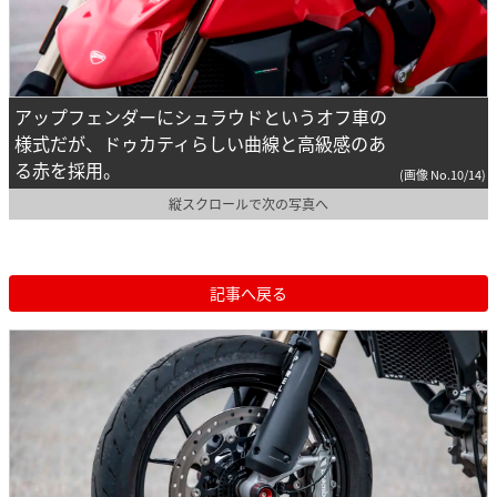
アップフェンダーにシュラウドというオフ車の
様式だが、ドゥカティらしい曲線と高級感のあ
る赤を採用。
(画像 No.10/14)
縦スクロールで次の写真へ
記事へ戻る