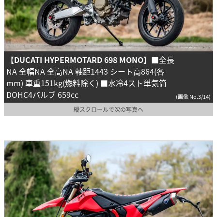
【DUCATI HYPERMOTARD 698 MONO】
■全長
NA 全幅NA 全高NA 軸距1443 シート高864(各
mm) 車重151kg(燃料除く) ■水冷4スト単気筒
DOHC4バルブ 659cc
(画像 No.3/14)
縦スクロールで次の写真へ