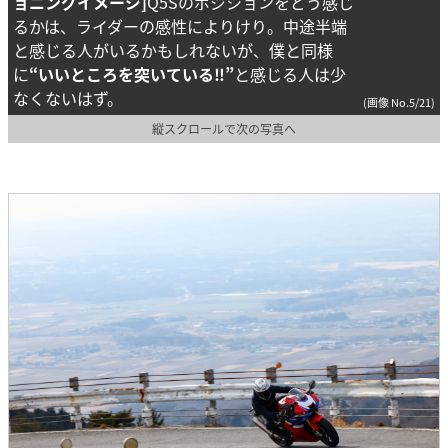
ョニングイメージ]
Q5Sのポジションをどう感じ
るかは、ライダーの感性によりけり。中途半端
と感じる人がいるかもしれないが、僕と同様
に
“いいところを突いている‼”
と感じる人は少
なくないはず。
(画像 No.5/21)
縦スクロールで次の写真へ