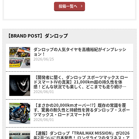
投稿一覧へ
【BRAND POST】ダンロップ
ダンロップの人気タイヤを高橋裕紀がインプレッシ
ョン！
2026/06/25
【開発者に聞く、ダンロップ スポーツマックス ロー
ドスマートⅣの真実】21,000km超の持久性を体
感！どんな状況でも楽しく、どこまでも走り続けた
くなる
2026/06/01
【まさかの20,000kmオーバー!?】既存の常識を覆
す、驚異の耐久性と持続性を誇るダンロップ・スポー
ツマックス・ロードスマートⅣ
2026/06/01
【速報】ダンロップ「TRAILMAX MISSION」が2026
年2月ついに日本発売！ ロングライフのタフネス・ア