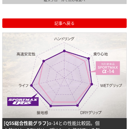
記事へ戻る
[Q5S総合性能グラフ]
α-14との性能比較図。個