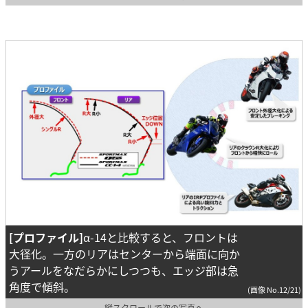
[プロファイル]
α-14と比較すると、フロントは
大径化。一方のリアはセンターから端面に向か
うアールをなだらかにしつつも、エッジ部は急
角度で傾斜。
(画像 No.12/21)
縦スクロールで次の写真へ