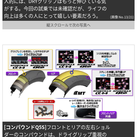
人的には、DRYグリップはもっと伸びている気
がする。今回の試乗では未確認だが、ライフの
向上は多くの人にとって嬉しい要素だろう。
(画像 No.13/21)
縦スクロールで次の写真へ
[コンパウンドQ5S]
フロントとリアの左右ショル
ダーのコンパウンドは、ドライグリップ重視の