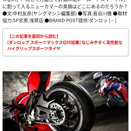
に割って入るニューカマーの真価はどこにあるのだろうか？
●文:中村友彦(ヤングマシン編集部) ●写真:長谷川徹 ●取材
協力:SP忠男 浅草店 ●BRAND POST提供:ダンロッ […]
【この記事を最初から読む】
[ダンロップ スポーツマックスQ5S試乗] なじみやすく高性能な
ハイグリップスポーツタイヤ