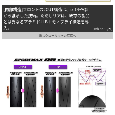
[内部構造]
フロントの2CUT構造は、α-14やQ5
から継承した技術。ただしリアは、既存の製品
とは異なるアラミドJLB＋モノプライ構造を導
入。
(画像 No.15/21)
縦スクロールで次の写真へ