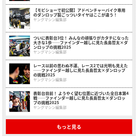
【モビショーで初公開】アドベンチャーバイク専用
のダンロップ製ごっついタイヤはここが違う！
ヤングマシン編集部
ついに表彰台3位！ みんなの頑張りがカタチになった
大きな1歩──ファインダー越しに見た長島哲太×ダ
ンロップの挑戦2025
ヤングマシン編集部
レース以前の思わぬ不運、レース2では光明も見えた
──ファインダー越しに見た長島哲太×ダンロップ
の挑戦2025
ヤングマシン編集部
表彰台目前！ ようやく望む位置に近づいた全日本第4
戦──ファインダー越しに見た長島哲太×ダンロッ
プの挑戦2025
ヤングマシン編集部
もっと見る