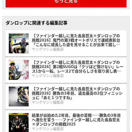
もっと見る
ダンロップに関連する編集記事
【ファインダー越しに見た長島哲太×ダンロップの
挑戦2026】鬼門の第3戦オートポリスで連続表彰台
「こんなに成長した姿を見せることが出来て嬉し
い」
ヤングマシン編集部
【ファインダー越しに見た長島哲太×ダンロップの
挑戦2026】第2戦SUGOは「クソほど情けない」レー
ス1から一転、レース2で自分らしさを取り戻し表彰
台に
ヤングマシン編集部
【ファインダー越しに見た長島哲太×ダンロップの
挑戦2026】勝負の3年目、過去最高の2位フィニッシ
ュに「あと１つですね」
ヤングマシン編集部
結果が出始めた2年目、最後の苦戦……勝負の3年目
へ進化を誓う──ファインダー越しに見た長島哲太
×ダンロップの挑戦2025
ヤングマシン編集部