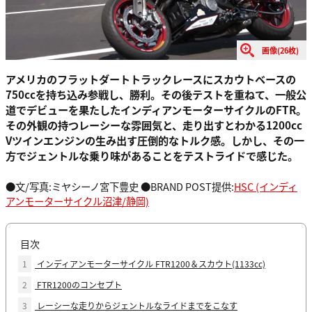
画像(26枚)
アメリカのフラットダートトラックレースにスカウトベースの
750ccを持ち込み参戦し、勝利。その後テストを重ねて、一般公
道でデビューを果たしたインディアンモーターサイクルのFTR。
その外観の持つレーシーな雰囲気と、走り出すとわかる1200cc
Vツインエンジンの生み出す圧倒的なトルク感。しかし、その一
方でジェントルな乗り味があることをテストライドで感じた。
●文/写真:ミヤシーノ宮下豊史 ●BRAND POST提供:
HSC (インディ
アンモーターサイクル沼津/静岡)
目次
1
インディアンモーターサイクル FTR1200＆スカウト(1133cc)
2
FTR1200のコンセプト
3
レーシーな走りからジェントルなライドまでをこなす