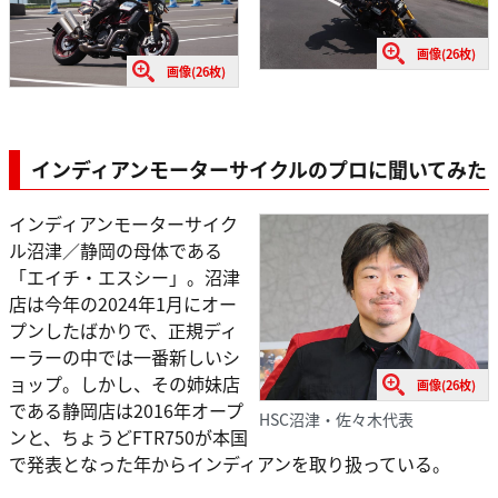
画像(26枚)
画像(26枚)
インディアンモーターサイクルのプロに聞いてみた
インディアンモーターサイク
ル沼津／静岡の母体である
「エイチ・エスシー」。沼津
店は今年の2024年1月にオー
プンしたばかりで、正規ディ
ーラーの中では一番新しいシ
ョップ。しかし、その姉妹店
画像(26枚)
である静岡店は2016年オープ
HSC沼津・佐々木代表
ンと、ちょうどFTR750が本国
で発表となった年からインディアンを取り扱っている。