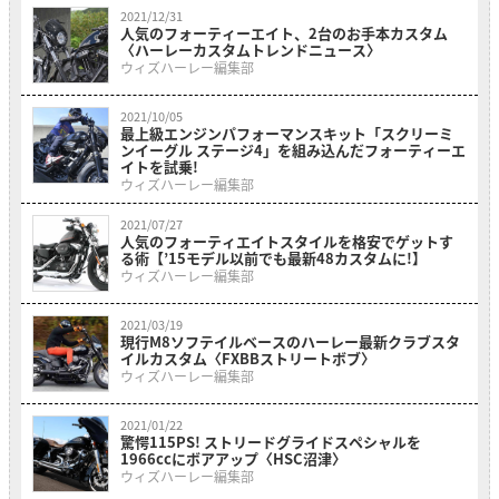
2021/12/31
人気のフォーティーエイト、2台のお手本カスタム
〈ハーレーカスタムトレンドニュース〉
ウィズハーレー編集部
2021/10/05
最上級エンジンパフォーマンスキット「スクリーミ
ンイーグル ステージ4」を組み込んだフォーティーエ
イトを試乗!
ウィズハーレー編集部
2021/07/27
人気のフォーティエイトスタイルを格安でゲットす
る術【’15モデル以前でも最新48カスタムに!】
ウィズハーレー編集部
2021/03/19
現行M8ソフテイルベースのハーレー最新クラブスタ
イルカスタム〈FXBBストリートボブ〉
ウィズハーレー編集部
2021/01/22
驚愕115PS! ストリードグライドスペシャルを
1966ccにボアアップ〈HSC沼津〉
ウィズハーレー編集部