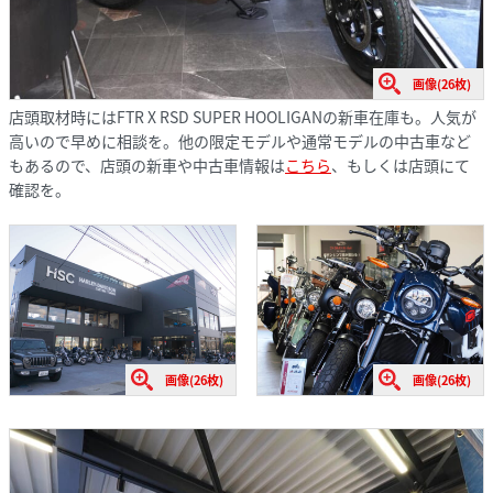
画像(26枚)
店頭取材時にはFTR X RSD SUPER HOOLIGANの新車在庫も。人気が
高いので早めに相談を。他の限定モデルや通常モデルの中古車など
もあるので、店頭の新車や中古車情報は
こちら
、もしくは店頭にて
確認を。
画像(26枚)
画像(26枚)