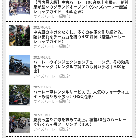
【国内最大級】中古ハーレー100台以上を展示。新社
屋が堂々のグランドオープン!〈ウィズハーレー厳選
ショップガイド｜HSC沼津〉
ウィズハーレー編集部
2023/05/31
中古車のネガをなくし、多くの在庫を作り続ける。
類いまれなチーム力を持つHSC静岡〈厳選ハーレー
ショップガイド〉
ウィズハーレー編集部
2023/01/31
ハーレーのインジェクションチューニング、その効果
をチェック【レンタルで試すのも賢い手段｜HSC沼
津】
ウィズハーレー編集部
2022/11/29
ハーレー車レンタルサービスで、人気のフォーティエ
イトも借りちゃおう!〈HSC沼津〉
ウィズハーレー編集部
2022/10/11
夏真っ盛りに涼を求めて北上。総勢50台のハーレー
で行く八ヶ岳ツーリング〈HSC〉
ウィズハーレー編集部