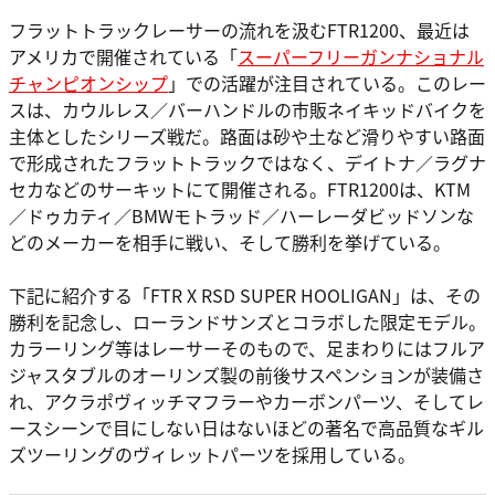
フラットトラックレーサーの流れを汲むFTR1200、最近は
アメリカで開催されている「
スーパーフリーガンナショナル
チャンピオンシップ
」での活躍が注目されている。このレー
スは、カウルレス／バーハンドルの市販ネイキッドバイクを
主体としたシリーズ戦だ。路面は砂や土など滑りやすい路面
で形成されたフラットトラックではなく、デイトナ／ラグナ
セカなどのサーキットにて開催される。FTR1200は、KTM
／ドゥカティ／BMWモトラッド／ハーレーダビッドソンな
どのメーカーを相手に戦い、そして勝利を挙げている。
下記に紹介する「FTR X RSD SUPER HOOLIGAN」は、その
勝利を記念し、ローランドサンズとコラボした限定モデル。
カラーリング等はレーサーそのもので、足まわりにはフルア
ジャスタブルのオーリンズ製の前後サスペンションが装備さ
れ、アクラポヴィッチマフラーやカーボンパーツ、そしてレ
ースシーンで目にしない日はないほどの著名で高品質なギル
ズツーリングのヴィレットパーツを採用している。