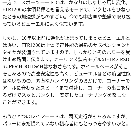
一方で、スポーツモードでは、かなりのじゃじゃ馬に変化。
FTR1200の本領発揮とも言えるモードで、アクセルをひねっ
たときの加速感がものすごい。今でも中古車や整備で取り扱
っているビューエルによく似ています。
しかし、10年以上前に進化が止まってしまったビューエルと
は違い、FTR1200は上質で高性能の最新のサスペンションと
タイヤが装備されていますので、しっかりとそのパワーを受
け止め路面に伝えます。オーリンズ装着モデルのFTR X RSD
SUPER HOOLIGANはなおさらです。ホイールベースがそこ
そこあるので高速安定性も高く、ビューエルほどの旋回性能
はないものの、素直なハンドリングのおかげで、コーナーで
アールに合わせたスピードまで減速し、コーナーの出口を見
るだけでスッとバンクし、安定したコーナリングを楽しむ
ことができます。
もうひとつのレインモードは、雨天走行がもちろんですが、
パワーにまだ慣れていない初心者にもとっつきやすいかと。