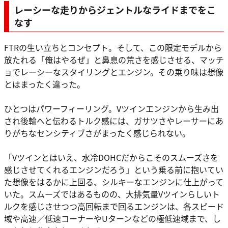
レーシーな走りからジェントルなライドまでをこ
なす
FTRの生い立ちとコンセプト。そして、この限定モデルから
放たれる「俺はやるぜ」と鼻息の荒さを感じさせる、マッチ
ョでレーシーなスタイリングとエンジン。その乗り味は想像
とはまったく違った。
ひとつはパワーフィーリング。Vツインエンジンから生み出
され後輪へと伝わるトルク感には、ガサツさやレーサーにあ
りがちなセンシティブさがまったく感じられない。
「Vツインとはいえ、水冷DOHCだからこそのスムーズさを
感じさせてくれるエンジンだろう」という乗る前に抱いてい
た想像をはるかに上回る、シルキーなエンジンに仕上がって
いた。スムーズではあるものの、大排気量Vツインらしいト
ルクを感じさせつつ高回転まで回るエンジンは、各スピード
域や高速／低速コーナーやUターンなどの極低速域まで、し