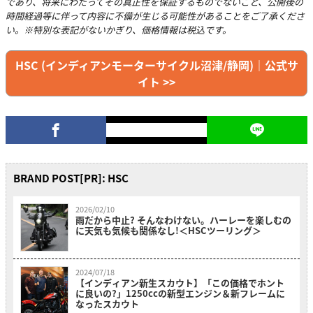
であり、将来にわたってその真正性を保証するものでないこと、公開後の
時間経過等に伴って内容に不備が生じる可能性があることをご了承くださ
い。※特別な表記がないかぎり、価格情報は税込です。
HSC (インディアンモーターサイクル沼津/静岡)｜公式サ
イト >>
BRAND POST[PR]: HSC
2026/02/10
雨だから中止? そんなわけない。ハーレーを楽しむの
に天気も気候も関係なし!＜HSCツーリング＞
2024/07/18
【インディアン新生スカウト】「この価格でホント
に良いの?」1250ccの新型エンジン＆新フレームに
なったスカウト