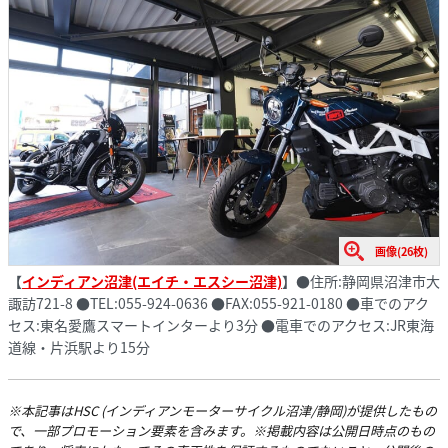
画像(26枚)
【
インディアン沼津(エイチ・エスシー沼津)
】
●住所:静岡県沼津市大
諏訪721-8 ●TEL:055-924-0636 ●FAX:055-921-0180 ●車でのアク
セス:東名愛鷹スマートインターより3分 ●電車でのアクセス:JR東海
道線・片浜駅より15分
※本記事はHSC (インディアンモーターサイクル沼津/静岡)が提供したもの
で、一部プロモーション要素を含みます。※掲載内容は公開日時点のもの