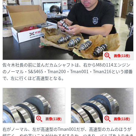
画像(11枚)
佐々木社長の前に並んだカムシャフトは、右からM8の114エンジン
のノーマル・S&S465・Tman200・Tman001・Tman216という順番
で、左に行くほど高速型となる。
画像(11枚)
画像(11枚)
右がノーマル、左が高速型のTman001だが、高速型のカムのほうが
幅広く、やや高いことが分かるだろうか。つまり、バルブをより大き