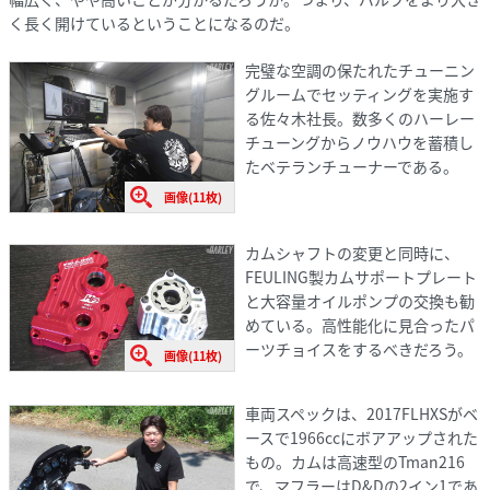
く長く開けているということになるのだ。
完璧な空調の保たれたチューニン
グルームでセッティングを実施す
る佐々木社長。数多くのハーレー
チューングからノウハウを蓄積し
たベテランチューナーである。
画像(11枚)
カムシャフトの変更と同時に、
FEULING製カムサポートプレート
と大容量オイルポンプの交換も勧
めている。高性能化に見合ったパ
ーツチョイスをするべきだろう。
画像(11枚)
車両スペックは、2017FLHXSがベ
ースで1966ccにボアアップされた
もの。カムは高速型のTman216
で、マフラーはD&Dの2イン1であ