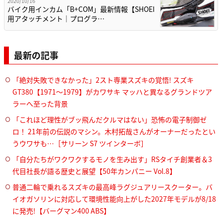
2020/10/16
バイク用インカム「B+COM」最新情報【SHOEI
用アタッチメント｜プログラ…
最新の記事
「絶対失敗できなかった」2スト専業スズキの覚悟! スズキ
GT380【1971～1979】がカワサキ マッハと異なるグランドツア
ラーへ至った背景
「これほど理性がブッ飛んだクルマはない」恐怖の電子制御ゼ
ロ！ 21年前の伝説のマシン。木村拓哉さんがオーナーだったとい
うウワサも…［サリーン S7 ツインターボ］
「自分たちがワクワクするモノを生み出す」RSタイチ創業者＆3
代目社長が語る歴史と展望【50年カンパニー Vol.8】
普通二輪で乗れるスズキの最高峰ラグジュアリースクーター。バ
イオガソリンに対応して環境性能向上がした2027年モデルが8/18
に発売!【バーグマン400 ABS】