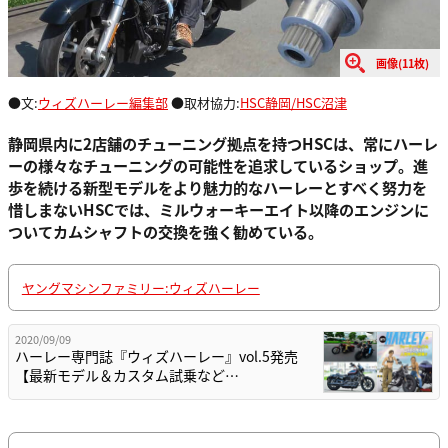
画像(11枚)
●文:
ウィズハーレー編集部
●取材協力:
HSC静岡/HSC沼津
静岡県内に2店舗のチューニング拠点を持つHSCは、常にハーレ
ーの様々なチューニングの可能性を追求しているショップ。進
歩を続ける新型モデルをより魅力的なハーレーとすべく努力を
惜しまないHSCでは、ミルウォーキーエイト以降のエンジンに
ついてカムシャフトの交換を強く勧めている。
ヤングマシンファミリー:ウィズハーレー
2020/09/09
ハーレー専門誌『ウィズハーレー』vol.5発売
【最新モデル＆カスタム試乗など…