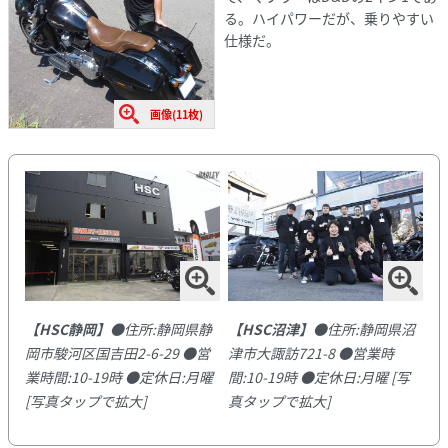
る。ハイパワーだが、乗りやすい
仕様だ。
画像(11枚)
【HSC静岡】
●住所:静岡県静
【HSC沼津】
●住所:静岡県沼
岡市駿河区国吉田2-6-29 ●営
津市大諏訪721-8 ●営業時
業時間:10-19時 ●定休日:月曜
間:10-19時 ●定休日:月曜
[写
[写真タップで拡大]
真タップで拡大]