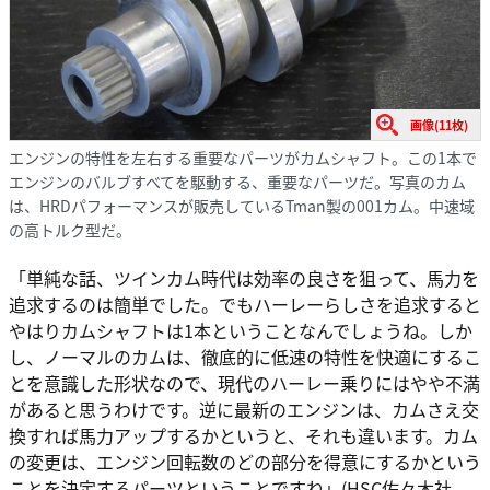
画像(11枚)
エンジンの特性を左右する重要なパーツがカムシャフト。この1本で
エンジンのバルブすべてを駆動する、重要なパーツだ。写真のカム
は、HRDパフォーマンスが販売しているTman製の001カム。中速域
の高トルク型だ。
「単純な話、ツインカム時代は効率の良さを狙って、馬力を
追求するのは簡単でした。でもハーレーらしさを追求すると
やはりカムシャフトは1本ということなんでしょうね。しか
し、ノーマルのカムは、徹底的に低速の特性を快適にするこ
とを意識した形状なので、現代のハーレー乗りにはやや不満
があると思うわけです。逆に最新のエンジンは、カムさえ交
換すれば馬力アップするかというと、それも違います。カム
の変更は、エンジン回転数のどの部分を得意にするかという
ことを決定するパーツということですね」(HSC佐々木社