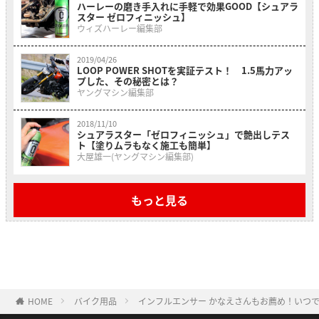
ハーレーの磨き手入れに手軽で効果GOOD【シュアラ
スター ゼロフィニッシュ】
ウィズハーレー編集部
2019/04/26
LOOP POWER SHOTを実証テスト！ 1.5馬力アッ
プした、その秘密とは？
ヤングマシン編集部
2018/11/10
シュアラスター「ゼロフィニッシュ」で艶出しテス
ト【塗りムラもなく施工も簡単】
大屋雄一(ヤングマシン編集部)
もっと見る
HOME
バイク用品
インフルエンサー かなえさんもお薦め！いつ