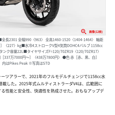
画像(12枚)
長2301 全幅990〈963〉 全高1460-1520〈1404-1464〉 軸距
231］〈227〉kg■水冷4ストロークV型4気筒DOHC4バルブ 1158cc
段 燃料タンク容量22L■タイヤサイズF=120/70ZR19〈120/70ZR17〉
000円［337万7000円～］〈438万7800円〉 ●色 赤［赤、黒、白］
Pikes Peak ※写真はSTD
ツアラーで、2021年のフルモデルチェンジで1158cc水
搭載した。2025年式ムルティストラーダV4は、広範囲に
する性能と安全性、快適性を熟成させた。おもなアップデ