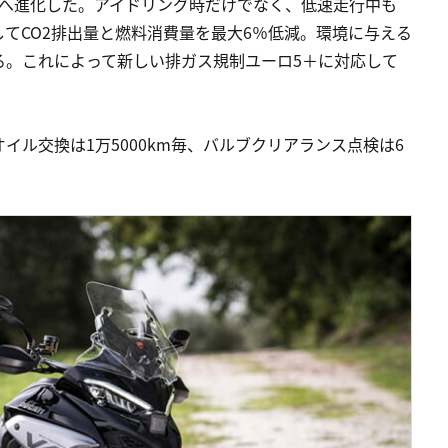
)へ進化した。アイドリング時だけでなく、低速走行中も
てCO2排出量と燃料消費量を最大6％低減。環境に与える
る。これによって新しい排ガス規制ユーロ5＋に対応して
ル交換は1万5000km毎、バルブクリアランス点検は6