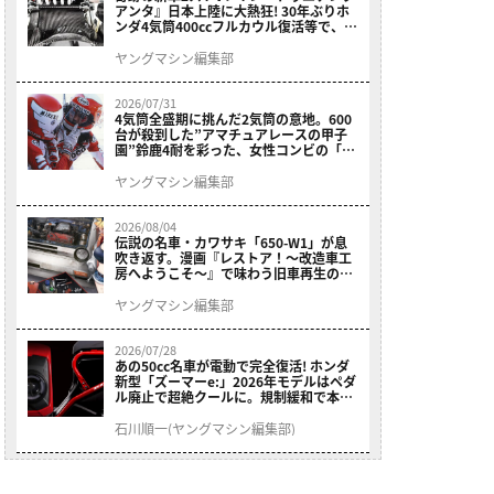
アンタ』日本上陸に大熱狂! 30年ぶりホ
ンダ4気筒400ccフルカウル復活等で、ロ
マン溢れる1ヶ月に【7月ホットなバイク
ニュース振り返り】
ヤングマシン編集部
2026/07/31
4気筒全盛期に挑んだ2気筒の意地。600
台が殺到した”アマチュアレースの甲子
園”鈴鹿4耐を彩った、女性コンビの「ス
ズキGSX400E」が特別展示開始
ヤングマシン編集部
2026/08/04
伝説の名車・カワサキ「650-W1」が息
吹き返す。漫画『レストア！～改造車工
房へようこそ～』で味わう旧車再生のロ
マン
ヤングマシン編集部
2026/07/28
あの50cc名車が電動で完全復活! ホンダ
新型「ズーマーe:」2026年モデルはペダ
ル廃止で超絶クールに。規制緩和で本来
の姿へ【海外】
石川順一(ヤングマシン編集部)