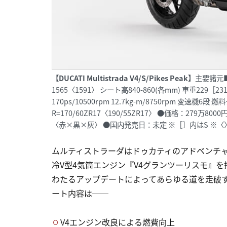
【DUCATI Multistrada V4/S/Pikes Peak】
主要諸元■全
1565〈1591〉 シート高840-860(各mm) 車重229［
170ps/10500rpm 12.7kg-m/8750rpm 変速機6
R=170/60ZR17〈190/55ZR17〉 ●価格：279万8
〈赤×黒×灰〉 ●国内発売日：未定 ※［］内はS ※〈〉内は
ムルティストラーダはドゥカティのアドベンチャー
冷V型4気筒エンジン『V4グランツーリスモ』を
わたるアップデートによってあらゆる道を走破
ート内容は──
V4エンジン改良による燃費向上