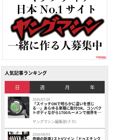
人気記事ランキング
日
週
月
年
2026/07/29
「スイッチONで明らかに違いを感じ
る…」あらゆる車種に取付OK。コンパク
トボディながら1700ルーメンで視界を確
保する［デイトナ・LEDフォグランプユ
ニット プレシャスレイ スモール］
ヤングマシン編集部(ナカ)
2026/08/03
奇跡の新車2ストVツイン『ドゥエチンク