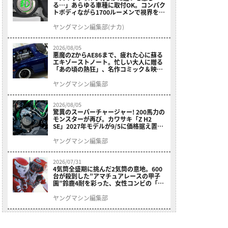
る…」あらゆる車種に取付OK。コンパク
トボディながら1700ルーメンで視界を確
保する［デイトナ・LEDフォグランプユ
ニット プレシャスレイ スモール］
ヤングマシン編集部(ナカ)
2026/08/05
悪魔のZからAE86まで、疲れた心に蘇る
エキゾーストノート。忙しい大人に贈る
「あの頃の熱狂」、名作コミック＆映画
の愛機たちが東京駅地下に期間限定で集
結！
ヤングマシン編集部
2026/08/05
驚異のスーパーチャージャー! 200馬力の
モンスターが再び。カワサキ「Z H2
SE」2027年モデルが9/5に価格据え置き
で発売
ヤングマシン編集部
2026/07/31
4気筒全盛期に挑んだ2気筒の意地。600
台が殺到した”アマチュアレースの甲子
園”鈴鹿4耐を彩った、女性コンビの「ス
ズキGSX400E」が特別展示開始
ヤングマシン編集部