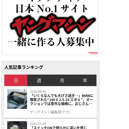
人気記事ランキング
日
週
月
年
2026/08/06
「いくらなんでも大げさ過ぎ…」BMWに
嘲笑された“190 E 2.5-16 エボⅡ”。オー
クションでは意外な価格に。おじさん達
が少年だった頃の憧れのクルマを深堀り
ヤングマシン編集部(ナカ)
2026/07/29
「スイッチONで明らかに違いを感じ