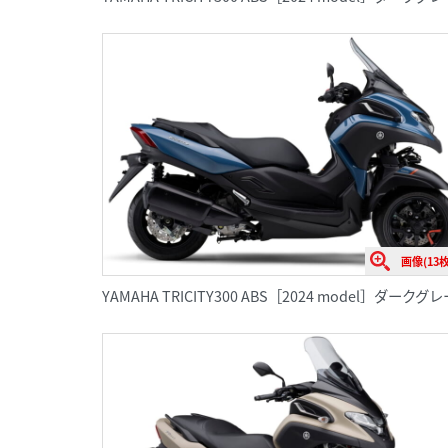
画像(13枚
YAMAHA TRICITY300 ABS［2024 model］ダ