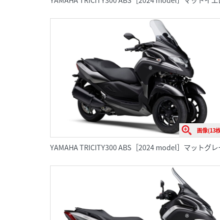
画像(13枚
YAMAHA TRICITY300 ABS［2024 model］マッ