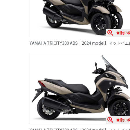
画像(13枚
YAMAHA TRICITY300 ABS［2024 model］
画像(13枚
YAMAHA TRICITY300 ABS［2024 model］