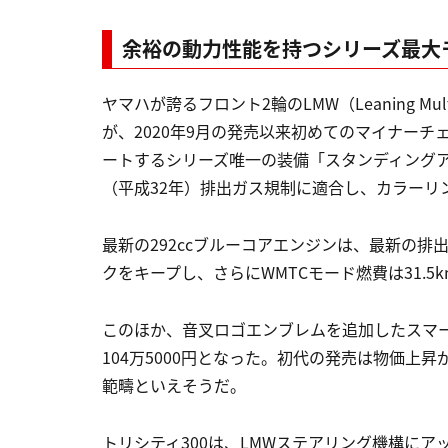
余裕の動力性能を持つシリーズ最大
ヤマハが誇るフロント2輪のLMW（Leaning Mu
が、2020年9月の発売以来初めてのマイナー
ートするシリーズ唯一の装備「スタンディング
（平成32年）排出ガス規制に適合し、カラーリ
最新の292ccブルーコアエンジンは、最新の
クをキープし、さらにWMTCモード燃費は31.5k
このほか、音叉ロゴエンブレムを追加したスマー
104万5000円となった。初代の発売は物価上
範疇といえそうだ。
トリシティ300は、LMWステアリング機構に