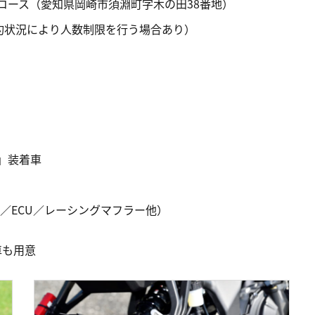
コース（愛知県岡崎市須淵町字木の田38番地）
予約状況により人数制限を行う場合あり）
）」装着車
／ECU／レーシングマフラー他）
車も用意