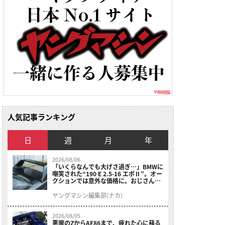
人気記事ランキング
日
週
月
年
2026/08/06
「いくらなんでも大げさ過ぎ…」BMWに
嘲笑された“190 E 2.5-16 エボⅡ”。オー
クションでは意外な価格に。おじさん達
が少年だった頃の憧れのクルマを深堀り
ヤングマシン編集部(ナカ)
2026/08/05
悪魔のZからAE86まで、疲れた心に蘇る