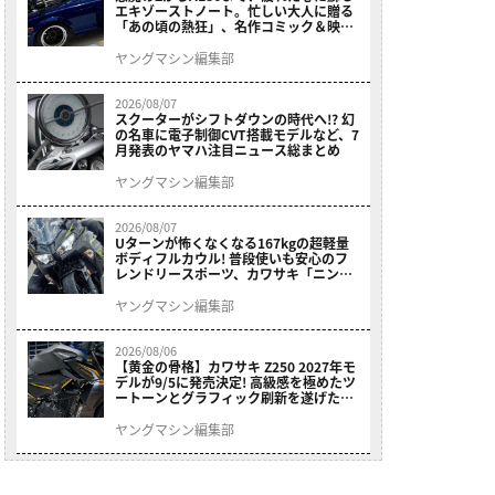
エキゾーストノート。忙しい大人に贈る
「あの頃の熱狂」、名作コミック＆映画
の愛機たちが東京駅地下に期間限定で集
結！
ヤングマシン編集部
2026/08/07
スクーターがシフトダウンの時代へ!? 幻
の名車に電子制御CVT搭載モデルなど、7
月発表のヤマハ注目ニュース総まとめ
ヤングマシン編集部
2026/08/07
Uターンが怖くなくなる167kgの超軽量
ボディフルカウル! 普段使いも安心のフ
レンドリースポーツ、カワサキ「ニンジ
ャ400」2027モデルが価格据え置きで
9/5発売
ヤングマシン編集部
2026/08/06
【黄金の骨格】カワサキ Z250 2027年モ
デルが9/5に発売決定! 高級感を極めたツ
ートーンとグラフィック刷新を遂げた本
格250ccスポーツだ
ヤングマシン編集部