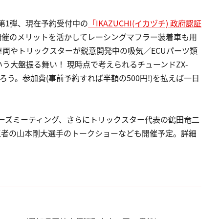
ー第1弾、現在予約受付中の
「IKAZUCHI(イカヅチ) 政府認証
開催のメリットを活かしてレーシングマフラー装着車も用
車両やトリックスターが鋭意開発中の吸気／ECUパーツ類
う大盤振る舞い！ 現時点で考えられるチューンドZX-
ろう。参加費(事前予約すれば半額の500円!)を払えば一日
ーナーズミーティング、さらにトリックスター代表の鶴田竜二
代王者の山本剛大選手のトークショーなども開催予定。詳細