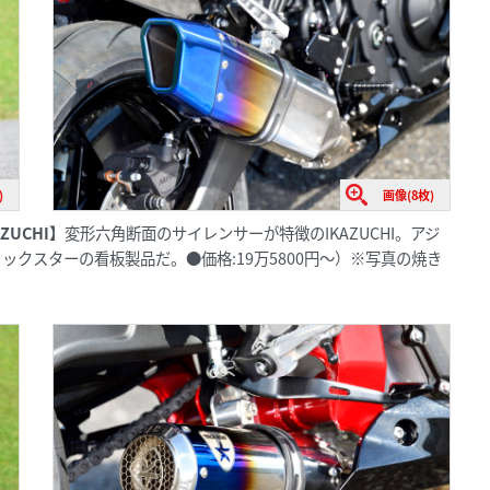
)
画像(8枚)
ZUCHI】
変形六角断面のサイレンサーが特徴のIKAZUCHI。アジ
クスターの看板製品だ。●価格:19万5800円〜）※写真の焼き