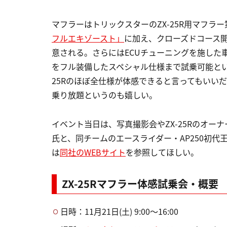
マフラーはトリックスターのZX-25R用マフラ
フルエキゾースト
」
に加え、クローズドコース
意される。さらにはECUチューニングを施した
をフル装備したスペシャル仕様まで試乗可能とい
25Rのほぼ全仕様が体感できると言ってもいいだ
乗り放題というのも嬉しい。
イベント当日は、写真撮影会やZX-25Rのオ
氏と、同チームのエースライダー・AP250初
は
同社のWEBサイト
を参照してほしい。
ZX-25Rマフラー体感試乗会・概要
日時：11月21日(土) 9:00〜16:00