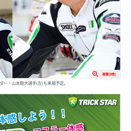
画像(8枚)
ダー・山本剛大選手(左)も来場予定。