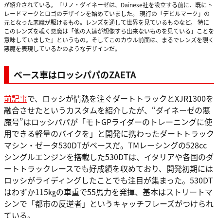
が紹介されている。『リノ・ダイネーゼは、Dainese社を設立する前に、既にト
レードマークとロゴのデザインを始めていました。 現行の「デビルマーク」の
元となった悪魔が駆けるもの。レンズを通して世界を見ているものなど。 特に
このレンズを覗く悪魔は「他の人達が想像すら出来ないものを見ている」ことを
意味していました』というもの。そしてこのカウル前面は、まるでレンズを覗く
悪魔を表現しているかのようなデザインだ。
ベース車はロッシパパのZAETA
前記事
で、ロッシが情熱を注ぐダートトラックとXJR1300を
融合させたというカスタムを紹介したが、“ダイネーゼの悪
魔号”はロッシパパが「モトGPライダーのトレーニングに使
用できる軽量のバイクを」と開発に携わったダートトラック
マシン・ゼータ530DTがベースだ。TMレーシングの528cc
シングルエンジンを搭載した530DTは、イタリアや各国のダ
ートトラックレースでも好成績を収めており、開発初期には
ロッシがライディングしたことでも注目が集まった。530DT
はわずか115㎏の車重で55馬力を発揮、基本はストリートマ
シンで「都市の反逆者」というキャッチフレーズがつけられ
ている。