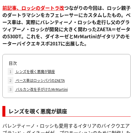
前記事、ロッシのダートラ改
つながりの今回は、ロッシ親子
のダートラマシンをカフェレーサーにカスタムしたもの。ベ
ース車は、実際にバレンティーノ・ロッシも走行し父のグラ
ツィアーノ・ロッシが開発に大きく関わったZAETA＝ゼータ
の530DT。これを、ダイネーゼとMrMartiniがイタリアのモ
ーターバイクエキスポ2017に出展した。
目次
1
レンズを覗く悪魔が鎮座
2
ベース車はロッシパパのZAETA
3
バルカン改を手がけたMrMartini
レンズを覗く悪魔が鎮座
バレンティーノ・ロッシも愛用するイタリアのバイクウエア
ブランド・ダイネーゼが、プロモーションのために制作した