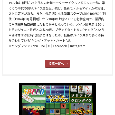
1972年に創刊された日本の老舗モーターサイクルマガジンの一誌。常
にその時代の熱いバイク達を追い続け、最新モデル＆アイテムの実証テ
ストに定評がある。また、代名詞となる新車スクープはRG400/500Γ時
代（1984年3月号掲載）から30年以上続いている名物企画で、業界内
の生情報を独自追跡したものが主となっている。メイン読者層は50代
とそのジュニア世代となる20代。ブランドタイトルの“ヤング”という
単語はさすがに時代錯誤とはなったが、信条はバイク乗りの多くが持
ち合わせている“ヤング・アット・ハート”だ。
※ヤングマシン：
YouTube
｜
X
｜
Facebook
｜
Instagram
投稿一覧へ