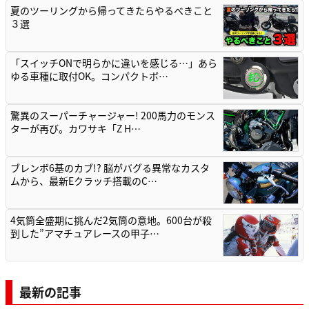
夏のツーリングから帰ってきたらやるべきこと
３選
「スイッチONで明らかに違いを感じる…」あら
ゆる車種に取付OK。コンパクトボ…
驚異のスーパーチャージャー! 200馬力のモンス
ターが再び。カワサキ「Z H…
ブレンボ6基のカブ!? 脳がバグる異常なカスタ
ムから、最新Eクラッチ搭載のC…
4気筒全盛期に挑んだ2気筒の意地。600台が殺
到した”アマチュアレースの甲子…
最新の記事