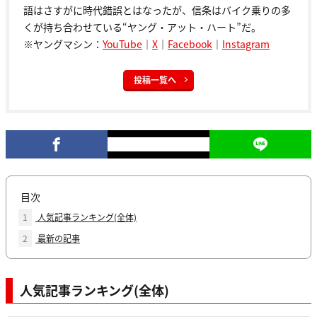
語はさすがに時代錯誤とはなったが、信条はバイク乗りの多
くが持ち合わせている“ヤング・アット・ハート”だ。
※ヤングマシン：
YouTube
｜
X
｜
Facebook
｜
Instagram
投稿一覧へ
目次
1
人気記事ランキング(全体)
2
最新の記事
人気記事ランキング(全体)