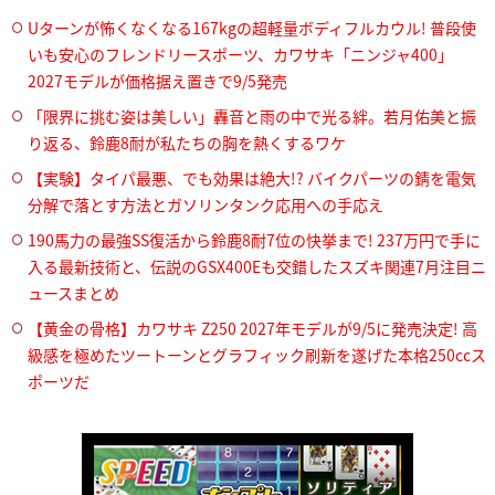
Uターンが怖くなくなる167kgの超軽量ボディフルカウル! 普段使
いも安心のフレンドリースポーツ、カワサキ「ニンジャ400」
2027モデルが価格据え置きで9/5発売
「限界に挑む姿は美しい」轟音と雨の中で光る絆。若月佑美と振
り返る、鈴鹿8耐が私たちの胸を熱くするワケ
【実験】タイパ最悪、でも効果は絶大!? バイクパーツの錆を電気
分解で落とす方法とガソリンタンク応用への手応え
190馬力の最強SS復活から鈴鹿8耐7位の快挙まで! 237万円で手に
入る最新技術と、伝説のGSX400Eも交錯したスズキ関連7月注目ニ
ュースまとめ
【黄金の骨格】カワサキ Z250 2027年モデルが9/5に発売決定! 高
級感を極めたツートーンとグラフィック刷新を遂げた本格250ccス
ポーツだ