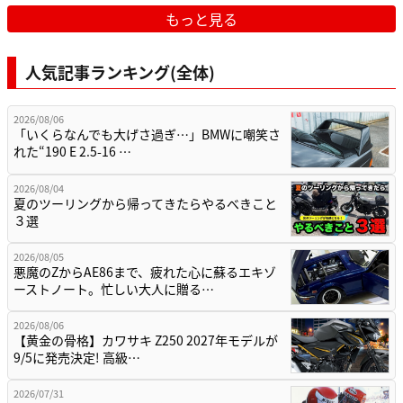
もっと見る
人気記事ランキング(全体)
2026/08/06
「いくらなんでも大げさ過ぎ…」BMWに嘲笑さ
れた“190 E 2.5-16 …
2026/08/04
夏のツーリングから帰ってきたらやるべきこと
３選
2026/08/05
悪魔のZからAE86まで、疲れた心に蘇るエキゾ
ーストノート。忙しい大人に贈る…
2026/08/06
【黄金の骨格】カワサキ Z250 2027年モデルが
9/5に発売決定! 高級…
2026/07/31