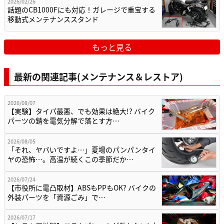
2026/02/26
話題のCB1000Fにも対応！ガレージで重宝する
移動式メンテナンススタンド
もっと見る
最新の関連記事(メンテナンス＆レストア)
2026/08/07
【実験】タイパ最悪、でも効果は絶大!? バイク
パーツの錆を電気分解で落とす方…
2026/08/05
「それ、ヤバいですよ…」夏場のパンパンタイ
ヤの恐怖…。高温が続くこの季節だか…
2026/07/24
【市役所に電凸取材】ABSもPPもOK? バイクの
外装パーツを「資源ごみ」で…
2026/07/17