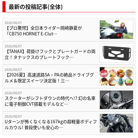
最新の投稿記事(全体)
2026/08/07
【プロ驚愕】全日本ライダー岡崎静夏が
「CB750 HORNET E-Clut…
2026/08/07
【TANAX】荷掛けフックとプレートガードの両
立！タナックスのプレートフック…
2026/08/07
【2026夏】高速道路SA・PAの絶品ドライブグ
ルメ＆限定スイーツ決定版！三…
2026/08/07
スクーターがシフトダウンの時代へ!? 幻の名車
に電子制御CVT搭載モデルなど…
2026/08/07
Uターンが怖くなくなる167kgの超軽量ボディフ
ルカウル! 普段使いも安心の…