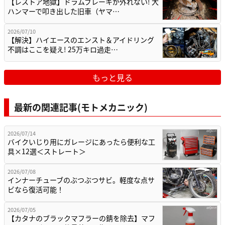
【レストア地獄】ドラムブレーキが外れない! 大
ハンマーで叩き出した旧車（ヤマ…
2026/07/10
【解決】ハイエースのエンスト＆アイドリング
不調はここを疑え! 25万キロ過走…
もっと見る
最新の関連記事(モトメカニック)
2026/07/14
バイクいじり用にガレージにあったら便利な工
具×12選＜ストレート＞
2026/07/08
インナーチューブのぶつぶつサビ。軽度な点サ
ビなら復活可能！
2026/07/05
【カタナのブラックマフラーの錆を除去】マフ