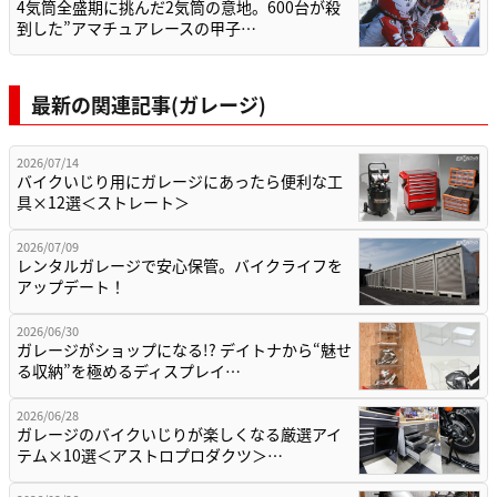
4気筒全盛期に挑んだ2気筒の意地。600台が殺
到した”アマチュアレースの甲子…
最新の関連記事(ガレージ)
2026/07/14
バイクいじり用にガレージにあったら便利な工
具×12選＜ストレート＞
2026/07/09
レンタルガレージで安心保管。バイクライフを
アップデート！
2026/06/30
ガレージがショップになる!? デイトナから“魅せ
る収納”を極めるディスプレイ…
2026/06/28
ガレージのバイクいじりが楽しくなる厳選アイ
テム×10選＜アストロプロダクツ＞…