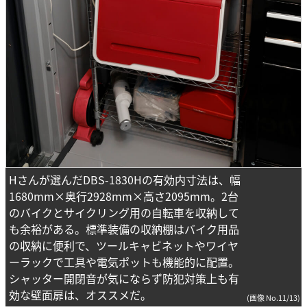
Hさんが選んだDBS-1830Hの有効内寸法は、幅
1680mm×奥行2928mm×高さ2095mm。2台
のバイクとサイクリング用の自転車を収納して
も余裕がある。標準装備の収納棚はバイク用品
の収納に便利で、ツールキャビネットやワイヤ
ーラックで工具や電気ポットも機能的に配置。
シャッター開閉音が気にならず防犯対策上も有
効な壁面扉は、オススメだ。
(画像 No.11/13)