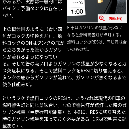
があるが、実際は一般的には
バイクに予備タンクは存在し
ない。
画像(8枚)
FI車はガソリンの残量が少なく
上の概念図のように（青い四
なると燃料警告灯が点灯する。
角がコックの切換え弁）、燃
燃料コックのRESは、同じ意味合
料コックのONはタンクの底か
ら立ちあがった管からガソリ
いのものだ。
ンが流れるようになってい
る。そして管の吸い口よりガソリンの残量が少なくなるとガ
ス欠症状になる。そこで燃料コックをRESに切り替えると、
タンクの底からガソリンが流れて、ガソリンが無くなるまで
使う仕組みだ。
というワケで燃料コックのRESは、いうなれば現代のFI車の
燃料警告灯と同じ意味合い。なので警告灯が点灯した時のガ
ソリン残量（＝走行可能距離）と同様に、RESに切り替えた
時のガソリン残量を知っておく必要がある（取扱説明書に記
載あり）。