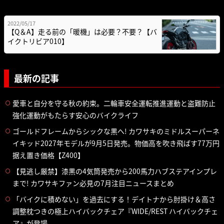
2022/05/17
【Q＆A】走る前の「暖機」は必要？不要？【バ
イクトリビア010】
最新の記事
愛車と自分を守る秋の約束。二輪車安全運転推進運動と盗難防止
強化運動がもたらす安心のバイクライフ
ゴールドフレームからシックな黒へ! カワサキのミドルスーパーネ
イキッド2027年モデルが9月5日発売。物価高を吹き飛ばす77万円
据え置き価格【Z400】
【見逃し厳禁】漆黒の4気筒発売から200馬力ハブステアインプレ
まで! カワサキファン必見の7月注目ニュースまとめ
「バイクに積めない」を過去にする！デイトナから肘掛け＆高さ
調整枕つきの極上ハイバックチェア『WIDE/REST ハイバックチェ
ア』が登場