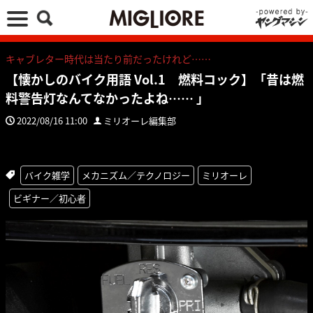
キャブレター時代は当たり前だったけれど……
【懐かしのバイク用語 Vol.1 燃料コック】「昔は燃
料警告灯なんてなかったよね…… 」
2022/08/16 11:00
ミリオーレ編集部
バイク雑学
メカニズム／テクノロジー
ミリオーレ
ビギナー／初心者