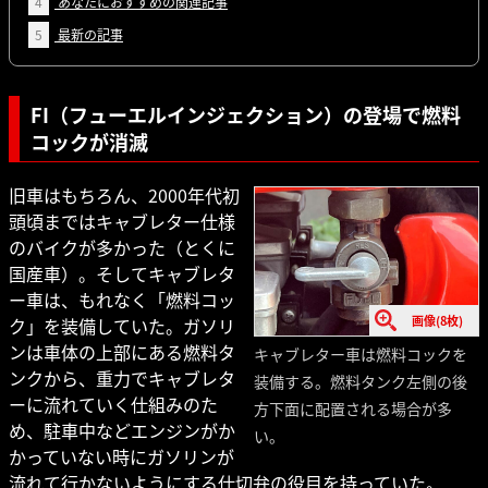
4
あなたにおすすめの関連記事
5
最新の記事
FI（フューエルインジェクション）の登場で燃料
コックが消滅
旧車はもちろん、2000年代初
頭頃まではキャブレター仕様
のバイクが多かった（とくに
国産車）。そしてキャブレタ
ー車は、もれなく「燃料コッ
画像(8枚)
ク」を装備していた。ガソリ
ンは車体の上部にある燃料タ
キャブレター車は燃料コックを
ンクから、重力でキャブレタ
装備する。燃料タンク左側の後
ーに流れていく仕組みのた
方下面に配置される場合が多
め、駐車中などエンジンがか
い。
かっていない時にガソリンが
流れて行かないようにする仕切弁の役目を持っていた。