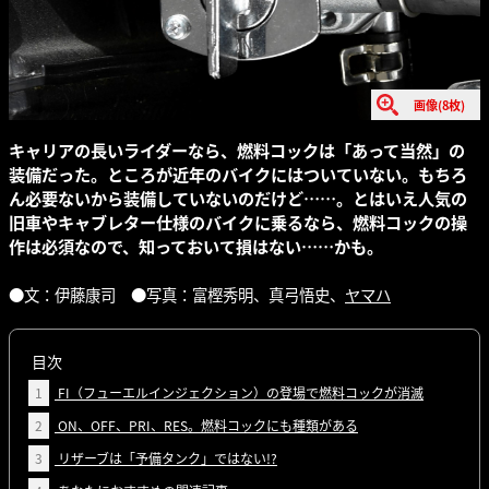
画像(8枚)
キャリアの長いライダーなら、燃料コックは「あって当然」の
装備だった。ところが近年のバイクにはついていない。もちろ
ん必要ないから装備していないのだけど……。とはいえ人気の
旧車やキャブレター仕様のバイクに乗るなら、燃料コックの操
作は必須なので、知っておいて損はない……かも。
●文：伊藤康司 ●写真：富樫秀明、真弓悟史、
ヤマハ
目次
1
FI（フューエルインジェクション）の登場で燃料コックが消滅
2
ON、OFF、PRI、RES。燃料コックにも種類がある
3
リザーブは「予備タンク」ではない!?