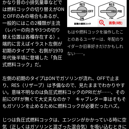
かなり昔の小排気量車などで
は燃料コックの切り替えがON
とOFFのみの場合もあるが、
一般的にはこの2種類が主流
画像(8枚)
（レバーの向きや3つの切り
もはや燃料コックを操作したこ
替え位置は各種存在する）。
とのあるユーザーは、年配のラ
端的に言えばイラスト左側が
イダーか旧車好きだけかもしれ
初期のタイプで、右側が1970
ない……。
年代後半頃に登場した「負圧
式燃料コック」だ。
左側の初期のタイプはONでガソリンが流れ、OFFで止ま
り、RES（リザーブ）は予備なので、見たままでわかりやす
い。意味不明なのは負圧式燃料コックのPRIだが……、その
前にOFFが無くて大丈夫なのか？ キャブレター車はそもそ
もガソリンを止めるために燃料コックが必要だったハズ。
じつは負圧式燃料コックは、エンジンがかかっている時に空
気（正しくはガソリンと混ざった混合気）を吸い込むときに