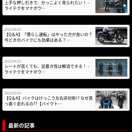
上手な押し引きで、かっこよく見られたい！ –
ライテクをマナボウ…
2022/04/26
【Q＆A】「慣らし運転」はやった方が良いの？
今どきのバイクにも効果はある？…
2022/04/21
シートが高くても、足着き性は解消できる！ –
ライテクをマナボウ…
2022/03/24
【Q＆A】バイクはけっこう左右非対称!? なぜ真
っ直ぐ走れるの??【バイクト…
最新の記事