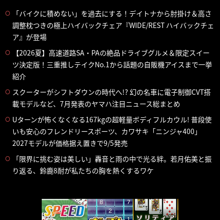
「バイクに積めない」を過去にする！デイトナから肘掛け＆高さ
調整枕つきの極上ハイバックチェア『WIDE/REST ハイバックチェ
ア』が登場
【2026夏】高速道路SA・PAの絶品ドライブグルメ＆限定スイー
ツ決定版！三重推しテイクNo.1から話題の自販機アイスまで一挙
紹介
スクーターがシフトダウンの時代へ!? 幻の名車に電子制御CVT搭
載モデルなど、7月発表のヤマハ注目ニュース総まとめ
Uターンが怖くなくなる167kgの超軽量ボディフルカウル! 普段使
いも安心のフレンドリースポーツ、カワサキ「ニンジャ400」
2027モデルが価格据え置きで9/5発売
「限界に挑む姿は美しい」轟音と雨の中で光る絆。若月佑美と振
り返る、鈴鹿8耐が私たちの胸を熱くするワケ