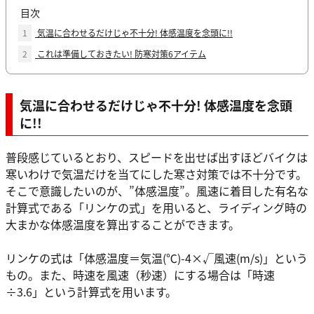
目次
1
気温に合わせるだけじゃ不十分! 体感温度を念頭に!!
2
これは準備しておきたい! 防寒対策6アイテム
気温に合わせるだけじゃ不十分! 体感温度を念頭
に!!
普段感じているとおり、スピードを出せば出すほどバイクは
寒いわけで気温だけを当てにした寒さ対策では不十分です。
そこで意識したいのが、”体感温度”。風速に着目した有名な
計算式である「リンケの式」を用いると、ライディング時の
大まかな体感温度を算出することができます。
リンケの式は「体感温度＝気温(℃)-4×√風速(m/s)」という
もの。また、時速を風速（秒速）にする場合は「時速
÷3.6」という計算式を用います。