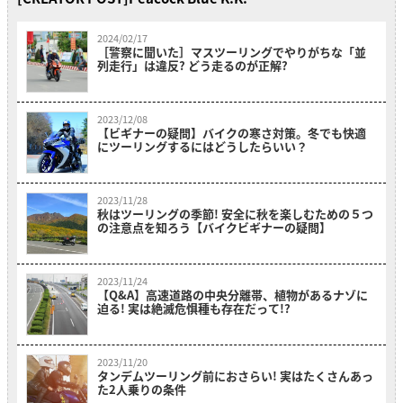
2024/02/17
［警察に聞いた］マスツーリングでやりがちな「並
列走行」は違反? どう走るのが正解?
2023/12/08
【ビギナーの疑問】バイクの寒さ対策。冬でも快適
にツーリングするにはどうしたらいい？
2023/11/28
秋はツーリングの季節! 安全に秋を楽しむための５つ
の注意点を知ろう【バイクビギナーの疑問】
2023/11/24
【Q&A】高速道路の中央分離帯、植物があるナゾに
迫る! 実は絶滅危惧種も存在だって!?
2023/11/20
タンデムツーリング前におさらい! 実はたくさんあっ
た2人乗りの条件