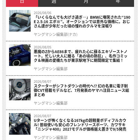
日
週
月
年
2026/08/06
「いくらなんでも大げさ過ぎ…」BMWに嘲笑された“190
E 2.5-16 エボⅡ”。オークションでは意外な価格に。おじ
さん達が少年だった頃の憧れのクルマを深堀り
ヤングマシン編集部(ナカ)
2026/08/05
悪魔のZからAE86まで、疲れた心に蘇るエキゾーストノ
ート。忙しい大人に贈る「あの頃の熱狂」、名作コミッ
ク＆映画の愛機たちが東京駅地下に期間限定で集結！
ヤングマシン編集部
2026/08/07
スクーターがシフトダウンの時代へ!? 幻の名車に電子制
御CVT搭載モデルなど、7月発表のヤマハ注目ニュース総
まとめ
ヤングマシン編集部
2026/08/07
Uターンが怖くなくなる167kgの超軽量ボディフルカウ
ル! 普段使いも安心のフレンドリースポーツ、カワサキ
「ニンジャ400」2027モデルが価格据え置きで9/5発売
ヤングマシン編集部