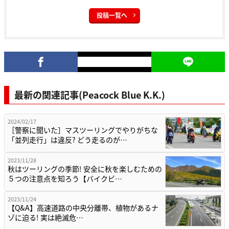
投稿一覧へ
最新の関連記事(Peacock Blue K.K.)
2024/02/17
［警察に聞いた］マスツーリングでやりがちな
「並列走行」は違反? どう走るのが…
2023/11/28
秋はツーリングの季節! 安全に秋を楽しむための
５つの注意点を知ろう【バイクビ…
2023/11/24
【Q&A】高速道路の中央分離帯、植物があるナ
ゾに迫る! 実は絶滅危…