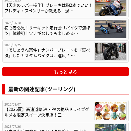
2026/05/25
【天才のレバー操作】ブレーキは指2本でいい！
フレディ・スペンサーが教える「過…
2026/04/10
初心者必見！サーキット走行会「バイクで遊ぼ
う」体験記｜ツナギなしでも楽しめる…
2026/03/25
「でしょうね案件」ナンバープレートを『裏ペ
タ』したカスタムバイクは、違反？ …
もっと見る
最新の関連記事(ツーリング)
2026/08/07
【2026夏】高速道路SA・PAの絶品ドライブグ
ルメ＆限定スイーツ決定版！三…
2026/07/26