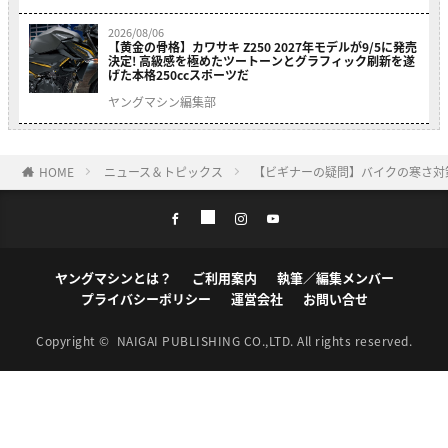
2026/08/06
【黄金の骨格】カワサキ Z250 2027年モデルが9/5に発売
決定! 高級感を極めたツートーンとグラフィック刷新を遂
げた本格250ccスポーツだ
ヤングマシン編集部
HOME
ニュース＆トピックス
【ビギナーの疑問】バイクの寒さ対
ヤングマシンとは？
ご利用案内
執筆／編集メンバー
プライバシーポリシー
運営会社
お問い合せ
Copyright ©
NAIGAI PUBLISHING CO.,LTD.
All rights reserved.