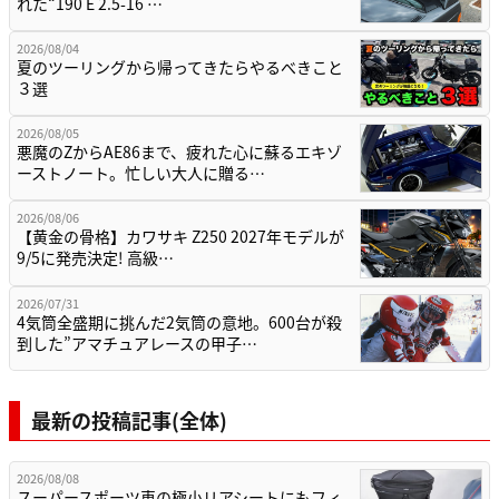
れた“190 E 2.5-16 …
2026/08/04
夏のツーリングから帰ってきたらやるべきこと
３選
2026/08/05
悪魔のZからAE86まで、疲れた心に蘇るエキゾ
ーストノート。忙しい大人に贈る…
2026/08/06
【黄金の骨格】カワサキ Z250 2027年モデルが
9/5に発売決定! 高級…
2026/07/31
4気筒全盛期に挑んだ2気筒の意地。600台が殺
到した”アマチュアレースの甲子…
最新の投稿記事(全体)
2026/08/08
スーパースポーツ車の極小リアシートにもフィ