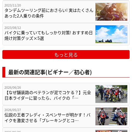
2023/11/20
タンデムツーリング前におさらい! 実はたくさん
あった2人乗りの条件
2023/08/12
バイクに乗っていてもしっかり対策! おすすめ日
焼け対策グッズ×5選
もっと見る
最新の関連記事(ビギナー／初心者)
2026/06/26
【なぜ舗装路のベテランが泥でコケる？】元全
日本ライダーに習ったら、バイクの「…
2026/05/27
伝説の王者フレディ・スペンサーが明かす！バ
イクを激変させる「ブレーキングとコ…