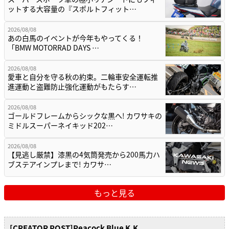
ットする大容量の『スポルトフィット…
2026/08/08
あの白馬のイベントが今年もやってくる！
「BMW MOTORRAD DAYS …
2026/08/08
愛車と自分を守る秋の約束。二輪車安全運転推
進運動と盗難防止強化運動がもたらす…
2026/08/08
ゴールドフレームからシックな黒へ! カワサキの
ミドルスーパーネイキッド202…
2026/08/08
【見逃し厳禁】漆黒の4気筒発売から200馬力ハ
ブステアインプレまで! カワサ…
もっと見る
[CREATOR POST]Peacock Blue K.K.