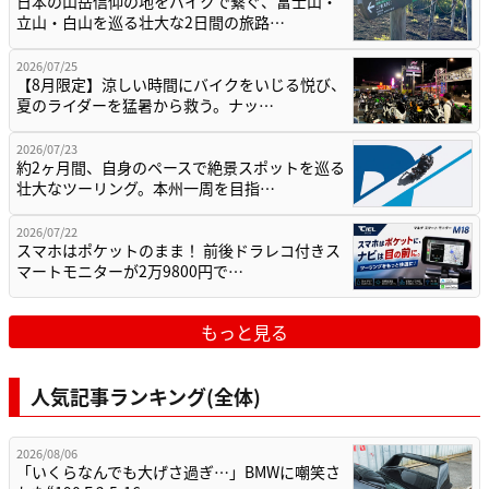
日本の山岳信仰の地をバイクで繋ぐ、富士山・
立山・白山を巡る壮大な2日間の旅路…
2026/07/25
【8月限定】涼しい時間にバイクをいじる悦び、
夏のライダーを猛暑から救う。ナッ…
2026/07/23
約2ヶ月間、自身のペースで絶景スポットを巡る
壮大なツーリング。本州一周を目指…
2026/07/22
スマホはポケットのまま！ 前後ドラレコ付きス
マートモニターが2万9800円で…
もっと見る
人気記事ランキング(全体)
2026/08/06
「いくらなんでも大げさ過ぎ…」BMWに嘲笑さ