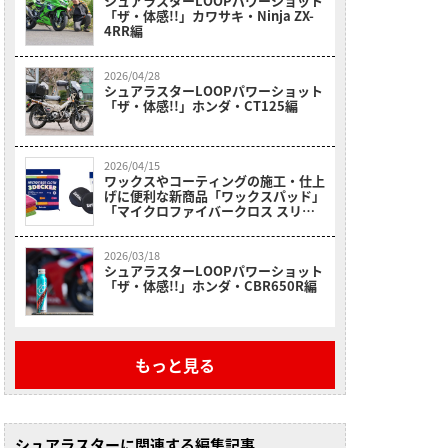
シュアラスターLOOPパワーショット
「ザ・体感!!」カワサキ・Ninja ZX-
4RR編
2026/04/28
シュアラスターLOOPパワーショット
「ザ・体感!!」ホンダ・CT125編
2026/04/15
ワックスやコーティングの施工・仕上
げに便利な新商品「ワックスパッド」
「マイクロファイバークロス スリー
デッカー」解説
2026/03/18
シュアラスターLOOPパワーショット
「ザ・体感!!」ホンダ・CBR650R編
もっと見る
シュアラスターに関連する編集記事