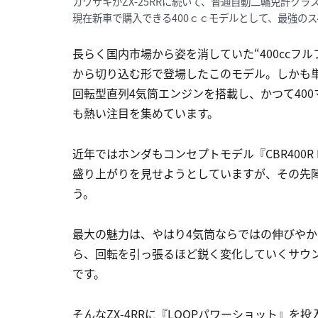
カワサキがZX-25RRに続いて、普通自動二輪免許クラ
現在新車で購入できる400ｃｃモデルとして、最強の
長らく国内市場から姿を消していた“400ccフ
から切り込む形で登場したこのモデル。しかも
回転型直列4気筒エンジンを搭載し、かつて40
も熱い注目を集めています。
近年ではホンダもコンセプトモデル『CBR400R 
盛り上がりを見せようとしていますが、その先陣
う。
最大の魅力は、やはり4気筒ならではの伸びや
ら、回転を引っ張るほど鋭く変化していくサウン
です。
そんなZX-4RRに『LOOPパワーショット』