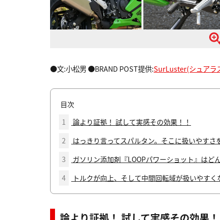
●文:小松男 ●BRAND POST提供:
SurLuster(シュア
目次
1
論より証拠！ 試して実感その効果！！
2
はっきり言ってスパルタン。そこに扱いやすさ
3
ガソリン添加剤『LOOPパワーショット』はど
4
トルクが向上、そして中間回転域が扱いやすく
論より証拠！ 試して実感その効果！