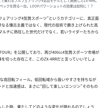
スで乗れるフルフェアリング4気筒モデルとして開発したZX-4RR。
スペックを誇る一台。LOOPパワーショットの効果は如何に！？
ルフェアリング4気筒スポーツ”というカテゴリーに、真正面
単なる懐古主義ではなく、現代の技術で磨き上げられた高
0マルチに熱狂した世代だけでなく、若いライダーたちから
FOUR』を公開しており、再び400cc4気筒スポーツ市場が
を切った存在こそ、このZX-4RRだと言っていいでしょ
かな高回転フィール。低回転域から扱いやすさを持ちなが
ドと加速感は、まさに“回して楽しいエンジン”そのもの
を投入した時、果たしてどのような変化が現れるのでしょう