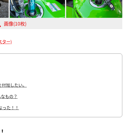
画像(10枚)
ラスター)
を付加したい。
んなもの？
なった！！
！