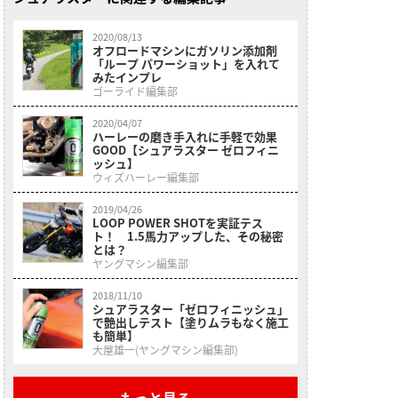
2020/08/13
オフロードマシンにガソリン添加剤
「ループ パワーショット」を入れて
みたインプレ
ゴーライド編集部
2020/04/07
ハーレーの磨き手入れに手軽で効果
GOOD【シュアラスター ゼロフィニ
ッシュ】
ウィズハーレー編集部
2019/04/26
LOOP POWER SHOTを実証テス
ト！ 1.5馬力アップした、その秘密
とは？
ヤングマシン編集部
2018/11/10
シュアラスター「ゼロフィニッシュ」
で艶出しテスト【塗りムラもなく施工
も簡単】
大屋雄一(ヤングマシン編集部)