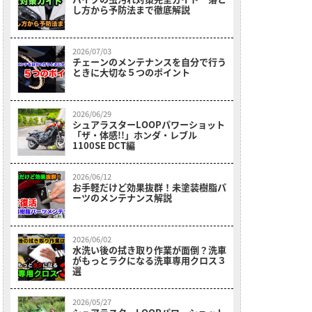
し方から予防法まで徹底解説
2026/07/03
チェーンのメンテナンスを自分で行う
ときに大切な５つのポイント
2026/06/29
シュアラスターLOOPパワーショット
「ザ・体感!!」ホンダ・レブル
1100SE DCT編
2026/06/12
お手軽だけど効果抜群！未塗装樹脂パ
ーツのメンテナンス解説
2026/06/02
水洗い後の拭き取り作業が面倒？洗車
がもっとラクになる洗車専用クロス３
選
2026/05/27