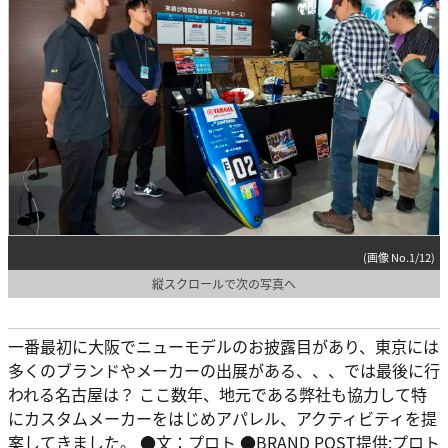
(画像 No.1/12)
縦スクロールで次の写真へ
一番最初に大阪でニューモデルのお披露目があり、東京には
多くのブランドやメーカーの出展がある、、、では最後に行
われる名古屋は？ ここ数年、地元である弊社も協力して特
にカスタムメーカーをはじめアパレル、アクティビティを提
案してきました。 ●文：プロト ●BRAND POST提供:プロト