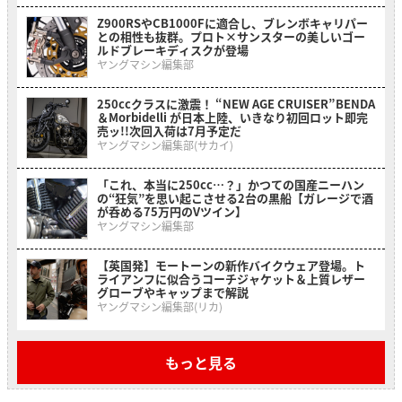
Z900RSやCB1000Fに適合し、ブレンボキャリパー
との相性も抜群。プロト×サンスターの美しいゴー
ルドブレーキディスクが登場
ヤングマシン編集部
250ccクラスに激震！ “NEW AGE CRUISER”BENDA
＆Morbidelli が日本上陸、いきなり初回ロット即完
売ッ!!次回入荷は7月予定だ
ヤングマシン編集部(サカイ)
「これ、本当に250cc…？」かつての国産ニーハン
の“狂気”を思い起こさせる2台の黒船【ガレージで酒
が呑める75万円のVツイン】
ヤングマシン編集部
【英国発】モートーンの新作バイクウェア登場。ト
ライアンフに似合うコーチジャケット＆上質レザー
グローブやキャップまで解説
ヤングマシン編集部(リカ)
もっと見る