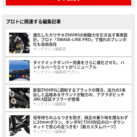
プロトに関連する編集記事
進化したカワサキZ900RSの制動力を引き出す専用設
計。プロト「SWAGE-LINE PRO」で憧れのブレンボ
化も自由自在
ヤングマシン編集部
ダイナミックダンパー効果をさらに進化させた、ハ
ンドルバーウエイトがリニューアル
ヤングマシン編集部(サカイ)
新型Z900RSに調和するブラックの輝き。迫力の2本
出しと品格あるサウンドが魅力の、アクラポビッチ
JMCA認証マフラーが登場
ヤングマシン編集部
信号待ちのふらつきを防ぎ、純正の乗り味を損なわず
に20mmダウン。ホンダNC750X対応のローダウン
キットで安心の足つきを!【新カスタムパーツ】
ヤングマシン編集部