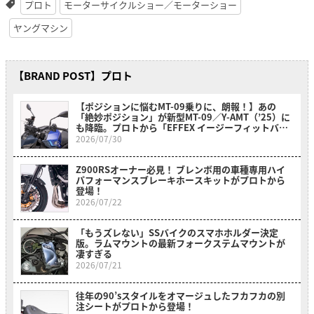
プロト
モーターサイクルショー／モーターショー
ヤングマシン
【BRAND POST】プロト
【ポジションに悩むMT-09乗りに、朗報！】あの
「絶妙ポジション」が新型MT-09／Y-AMT（’25）に
も降臨。プロトから「EFFEX イージーフィットバー
プラス」が新登場
2026/07/30
Z900RSオーナー必見！ ブレンボ用の車種専用ハイ
パフォーマンスブレーキホースキットがプロトから
登場！
2026/07/22
「もうズレない」SSバイクのスマホホルダー決定
版。ラムマウントの最新フォークステムマウントが
凄すぎる
2026/07/21
往年の90’sスタイルをオマージュしたフカフカの別
注シートがプロトから登場！