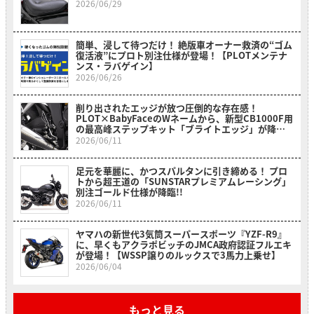
2026/06/29
簡単、浸して待つだけ！ 絶版車オーナー救済の“ゴム
復活液”にプロト別注仕様が登場！【PLOTメンテナ
ンス・ラバゲイン】
2026/06/26
削り出されたエッジが放つ圧倒的な存在感！
PLOT×BabyFaceのWネームから、新型CB1000F用
の最高峰ステップキット「ブライトエッジ」が降
臨！
2026/06/11
足元を華麗に、かつスパルタンに引き締める！ プロ
トから超王道の「SUNSTARプレミアムレーシング」
別注ゴールド仕様が降臨!!
2026/06/11
ヤマハの新世代3気筒スーパースポーツ『YZF-R9』
に、早くもアクラポビッチのJMCA政府認証フルエキ
が登場！【WSSP譲りのルックスで3馬力上乗せ】
2026/06/04
もっと見る