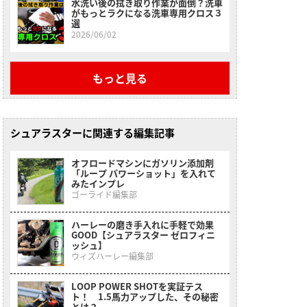
水洗い後の拭き取り作業が面倒？洗車
がもっとラクになる洗車専用クロス３
選
2026/06/02
もっと見る
シュアラスターに関連する編集記事
オフロードマシンにガソリン添加剤
「ループ パワーショット」を入れて
みたインプレ
ゴーライド編集部
ハーレーの磨き手入れに手軽で効果
GOOD【シュアラスター ゼロフィニ
ッシュ】
ウィズハーレー編集部
LOOP POWER SHOTを実証テス
ト！ 1.5馬力アップした、その秘密
とは？