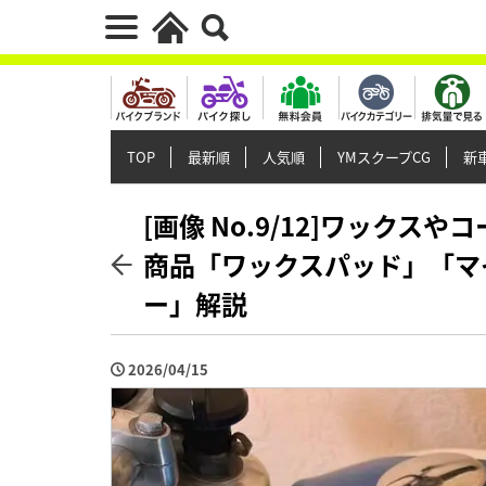
TOP
最新順
人気順
YMスクープCG
新車
[画像 No.9/12]ワック
商品「ワックスパッド」「マ
ー」解説
2026/04/15