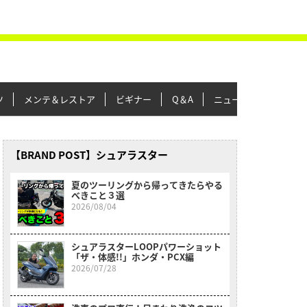
ツ
メンテ＆レストア
ビギナー
Q＆A
ニュース＆トピックス
【BRAND POST】シュアラスター
夏のツーリングから帰ってきたらやる
べきこと３選
2026/08/04
シュアラスターLOOPパワーショット
「ザ・体感!!」ホンダ・PCX編
2026/07/28