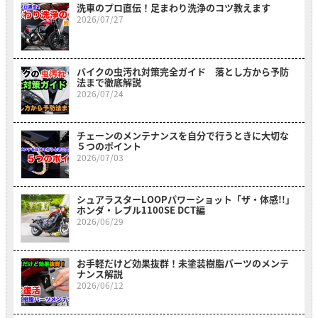
洗車のプロ直伝！足まわり洗浄のコツ教えます
2026/07/27
バイクの虫汚れ対策完全ガイド 落とし方から予防
法まで徹底解説
2026/07/24
チェーンのメンテナンスを自分で行うときに大切な
５つのポイント
2026/07/03
シュアラスターLOOPパワーショット「ザ・体感!!」
ホンダ・レブル1100SE DCT編
2026/06/29
お手軽だけど効果抜群！未塗装樹脂パーツのメンテ
ナンス解説
2026/06/12