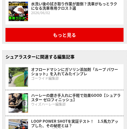
水洗い後の拭き取り作業が面倒？洗車がもっとラク
になる洗車専用クロス３選
2026/06/02
もっと見る
シュアラスターに関連する編集記事
オフロードマシンにガソリン添加剤「ループ パワー
ショット」を入れてみたインプレ
ゴーライド編集部
ハーレーの磨き手入れに手軽で効果GOOD【シュアラ
スター ゼロフィニッシュ】
ウィズハーレー編集部
LOOP POWER SHOTを実証テスト！ 1.5馬力アッ
プした、その秘密とは？