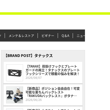
ツ
メンテ＆レストア
ビギナー
Q＆A
ニュース＆トピックス
【BRAND POST】タナックス
【TANAX】荷掛けフックとプレート
ガードの両立！タナックスのプレート
フックシリーズで積載の悩みを解決！
2026/08/07
【新商品】ポジション自由自在！可変
可能な楽ちんバックレスト
『RAKUDAバックレスト』がタナッ
クスから登場！【TANAX】
2026/06/26