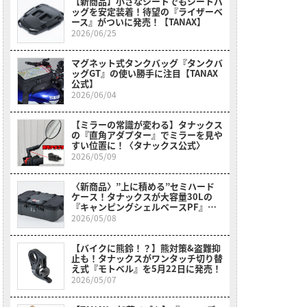
【新商品】小さなシートでもシートバ
ッグを安定装着！待望の『ライザーベ
ース』がついに発売！【TANAX】
2026/06/25
マグネット式タンクバッグ『タンクバ
ッグGT』の使い勝手に注目【TANAX
公式】
2026/06/04
【ミラーの常識が変わる】タナックス
の『直角アダプター』でミラーを見や
すい位置に！〈タナックス公式〉
2026/05/09
〈新商品〉”上に積める”セミハード
ケース！タナックスが大容量30Lの
『キャンピングシェルベースPF』を5
月22日に発売！
2026/05/08
【バイクに熊鈴！？】熊対策&盗難抑
止も！タナックスがワンタッチ切り替
え式『モトベル』を5月22日に発売！
2026/05/07