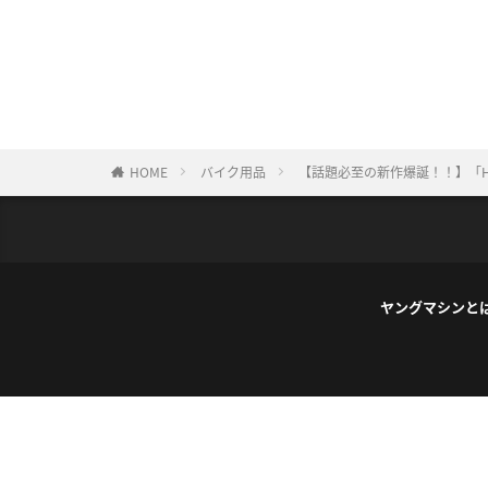
HOME
バイク用品
【話題必至の新作爆誕！！】「HA
ヤングマシンと