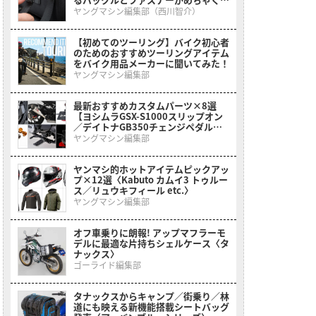
ゃ優秀でヤバい
ヤングマシン編集部（西川智介）
【初めてのツーリング】バイク初心者
のためのおすすめツーリングアイテム
をバイク用品メーカーに聞いてみた！
ヤングマシン編集部
最新おすすめカスタムパーツ×8選
【ヨシムラGSX-S1000スリップオン
／デイトナGB350チェンジペダルキ
ットetc.】
ヤングマシン編集部
ヤンマシ的ホットアイテムピックアッ
プ×12選〈Kabuto カムイ3 トゥルー
ス／リュウキフィール etc.〉
ヤングマシン編集部
オフ車乗りに朗報! アップマフラーモ
デルに最適な片持ちシェルケース〈タ
ナックス〉
ゴーライド編集部
タナックスからキャンプ／街乗り／林
道にも映える新機能搭載シートバッグ