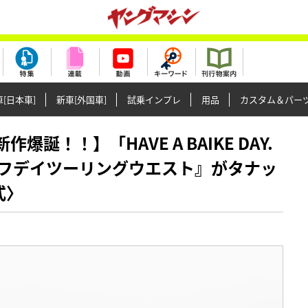
[日本車]
新車[外国車]
試乗インプレ
用品
カスタム＆パー
作爆誕！！】「HAVE A BAIKE DAY.
フデイツーリングウエスト』がタナッ
式〉