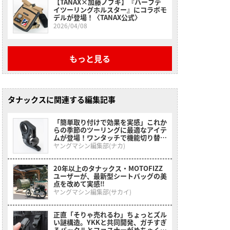
【TANAX×加藤ノブキ】『ハーフデ
イツーリングホルスター』にコラボモ
デルが登場！〈TANAX公式〉
2026/04/08
もっと見る
タナックスに関連する編集記事
「簡単取り付けで効果を実感」これか
らの季節のツーリングに最適なアイテ
ムが登場！ワンタッチで機能切り替え
も可能！［タナックス・モトベル］を
ヤングマシン編集部(ナカ)
紹介！
20年以上のタナックス・MOTOFIZZ
ユーザーが、最新型シートバッグの美
点を改めて実感‼
ヤングマシン編集部(サカイ)
正直「そりゃ売れるわ」ちょっとズル
い謎構造。YKKと共同開発、ガチすぎ
るバックルとファスナーがめちゃくち