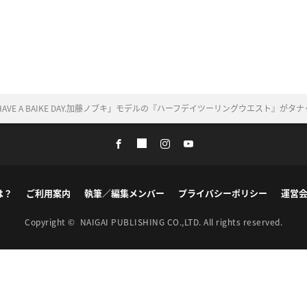
VE A BAIKE DAY.加藤ノブキ」モデルの『ハーフデイツーリングウエスト』がタナ
は？
ご利用案内
執筆／編集メンバー
プライバシーポリシー
運営
Copyright ©
NAIGAI PUBLISHING CO.,LTD.
All rights reserved.