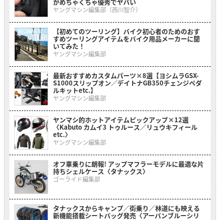
がめちゃくちゃ優秀でヤバい
ヤングマシン編集部（西川智介）
【初めてのツーリング】バイク初心者のためのおす
すめツーリングアイテムをバイク用品メーカーに聞
いてみた！
ヤングマシン編集部
最新おすすめカスタムパーツ×8選【ヨシムラGSX-
S1000スリップオン／デイトナGB350チェンジペダ
ルキットetc.】
ヤングマシン編集部
ヤンマシ的ホットアイテムピックアップ×12選
〈Kabuto カムイ3 トゥルース／リュウキフィール
etc.〉
ヤングマシン編集部
オフ車乗りに朗報! アップマフラーモデルに最適な片
持ちシェルケース〈タナックス〉
ゴーライド編集部
タナックスからキャンプ／街乗り／林道にも映える
新機能搭載シートバッグ発売〈アーバンブルーシリ