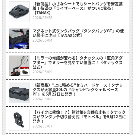
【新商品】小さなシートでもシートバッグを安定装
着！待望の『ライザーベース』がついに発売！
【TANAX】
2026/06/25
マグネット式タンクバッグ『タンクバッグGT』の使
い勝手に注目【TANAX公式】
2026/06/04
【ミラーの常識が変わる】タナックスの『直角アダ
プター』でミラーを見やすい位置に！〈タナックス
公式〉
2026/05/09
〈新商品〉”上に積める”セミハードケース！タナッ
クスが大容量30Lの『キャンピングシェルベース
PF』を5月22日に発売！
2026/05/08
【バイクに熊鈴！？】熊対策&盗難抑止も！タナック
スがワンタッチ切り替え式『モトベル』を5月22日に
発売！
2026/05/07