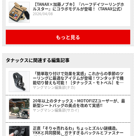
【TANAX×加藤ノブキ】『ハーフデイツーリングホ
ルスター』にコラボモデルが登場！〈TANAX公式〉
2026/04/08
もっと見る
タナックスに関連する編集記事
「簡単取り付けで効果を実感」これからの季節のツ
ーリングに最適なアイテムが登場！ワンタッチで機
能切り替えも可能！［タナックス・モトベル］を紹
介！
ヤングマシン編集部(ナカ)
20年以上のタナックス・MOTOFIZZユーザーが、最
新型シートバッグの美点を改めて実感‼
ヤングマシン編集部(サカイ)
正直「そりゃ売れるわ」ちょっとズルい謎構造。
YKKと共同開発、ガチすぎるバックルとファスナー