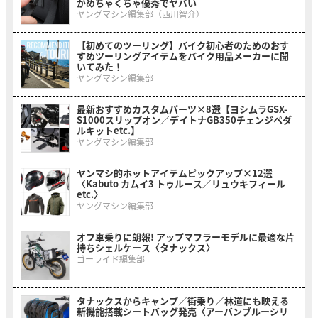
がめちゃくちゃ優秀でヤバい
ヤングマシン編集部（西川智介）
【初めてのツーリング】バイク初心者のためのおす
すめツーリングアイテムをバイク用品メーカーに聞
いてみた！
ヤングマシン編集部
最新おすすめカスタムパーツ×8選【ヨシムラGSX-
S1000スリップオン／デイトナGB350チェンジペダ
ルキットetc.】
ヤングマシン編集部
ヤンマシ的ホットアイテムピックアップ×12選
〈Kabuto カムイ3 トゥルース／リュウキフィール
etc.〉
ヤングマシン編集部
オフ車乗りに朗報! アップマフラーモデルに最適な片
持ちシェルケース〈タナックス〉
ゴーライド編集部
タナックスからキャンプ／街乗り／林道にも映える
新機能搭載シートバッグ発売〈アーバンブルーシリ