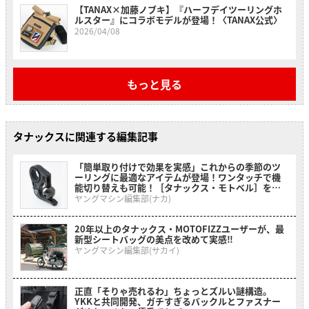
【TANAX×加藤ノブキ】『ハーフデイツーリングホ
ルスター』にコラボモデルが登場！〈TANAX公式〉
2026/04/08
もっと見る
タナックスに関連する編集記事
「簡単取り付けで効果を実感」これからの季節のツ
ーリングに最適なアイテムが登場！ワンタッチで機
能切り替えも可能！［タナックス・モトベル］を紹
介！
ヤングマシン編集部(ナカ)
20年以上のタナックス・MOTOFIZZユーザーが、最
新型シートバッグの美点を改めて実感‼
ヤングマシン編集部(サカイ)
正直「そりゃ売れるわ」ちょっとズルい謎構造。
YKKと共同開発、ガチすぎるバックルとファスナー