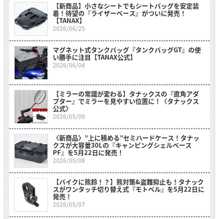
【新商品】小さなシートでもシートバッグを安定装
着！待望の『ライザーベース』がついに発売！
【TANAX】
2026/06/25
マグネット式タンクバッグ『タンクバッグGT』の使
い勝手に注目【TANAX公式】
2026/06/04
【ミラーの常識が変わる】タナックスの『直角アダ
プター』でミラーを見やすい位置に！〈タナックス
公式〉
2026/05/09
〈新商品〉”上に積める”セミハードケース！タナッ
クスが大容量30Lの『キャンピングシェルベース
PF』を5月22日に発売！
2026/05/08
【バイクに熊鈴！？】熊対策&盗難抑止も！タナック
スがワンタッチ切り替え式『モトベル』を5月22日に
発売！
2026/05/07