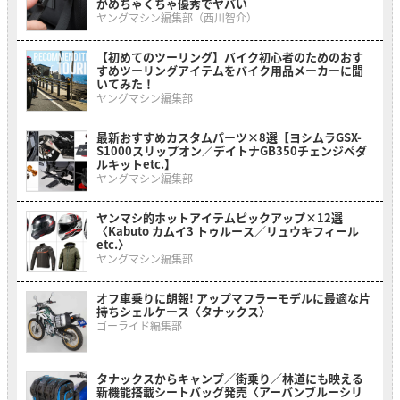
がめちゃくちゃ優秀でヤバい
ヤングマシン編集部（西川智介）
【初めてのツーリング】バイク初心者のためのおす
すめツーリングアイテムをバイク用品メーカーに聞
いてみた！
ヤングマシン編集部
最新おすすめカスタムパーツ×8選【ヨシムラGSX-
S1000スリップオン／デイトナGB350チェンジペダ
ルキットetc.】
ヤングマシン編集部
ヤンマシ的ホットアイテムピックアップ×12選
〈Kabuto カムイ3 トゥルース／リュウキフィール
etc.〉
ヤングマシン編集部
オフ車乗りに朗報! アップマフラーモデルに最適な片
持ちシェルケース〈タナックス〉
ゴーライド編集部
タナックスからキャンプ／街乗り／林道にも映える
新機能搭載シートバッグ発売〈アーバンブルーシリ