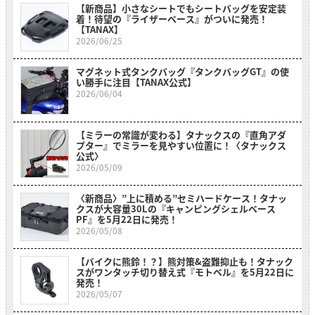
【新商品】小さなシートでもシートバッグを安定装
着！待望の『ライザーベース』がついに発売！
【TANAX】
2026/06/25
マグネット式タンクバッグ『タンクバッグGT』の使
い勝手に注目【TANAX公式】
2026/06/04
【ミラーの常識が変わる】タナックスの『直角アダ
プター』でミラーを見やすい位置に！〈タナックス
公式〉
2026/05/09
〈新商品〉”上に積める”セミハードケース！タナッ
クスが大容量30Lの『キャンピングシェルベース
PF』を5月22日に発売！
2026/05/08
【バイクに熊鈴！？】熊対策&盗難抑止も！タナック
スがワンタッチ切り替え式『モトベル』を5月22日に
発売！
2026/05/07