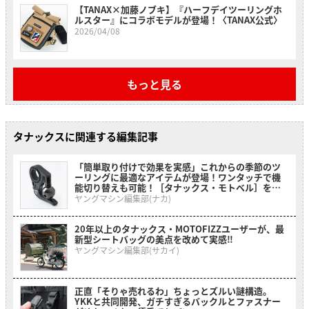
【TANAX×加藤ノブキ】『ハーフデイツーリングホ
ルスター』にコラボモデルが登場！〈TANAX公式〉
2026/04/08
もっと見る
タナックスに関連する編集記事
「簡単取り付けで効果を実感」これからの季節のツ
ーリングに最適なアイテムが登場！ワンタッチで機
能切り替えも可能！［タナックス・モトベル］を紹
介！
ヤングマシン編集部(ナカ)
20年以上のタナックス・MOTOFIZZユーザーが、最
新型シートバッグの美点を改めて実感‼
ヤングマシン編集部(サカイ)
正直「そりゃ売れるわ」ちょっとズルい謎構造。
YKKと共同開発、ガチすぎるバックルとファスナー