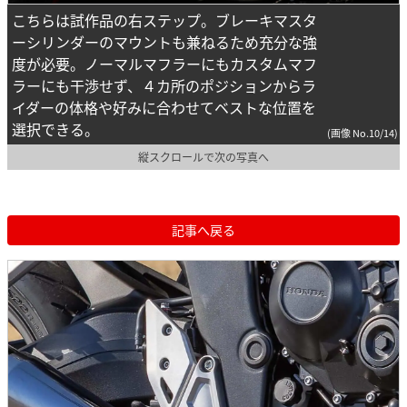
こちらは試作品の右ステップ。ブレーキマスタ
ーシリンダーのマウントも兼ねるため充分な強
度が必要。ノーマルマフラーにもカスタムマフ
ラーにも干渉せず、４カ所のポジションからラ
イダーの体格や好みに合わせてベストな位置を
選択できる。
(画像 No.10/14)
縦スクロールで次の写真へ
記事へ戻る