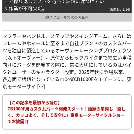
モで繰り返しテストを行って理想に近づけてい
く作業が不可欠だ。
(画像 No.1/14)
縦スクロールで次の写真へ
マフラーやハンドル、ステップやスイングアーム、さらには
フレームやホイールに至るまで自社ブランドのカスタムパー
ツを独自に製造しているオーヴァーレーシングプロジェクツ
（以下オーヴァー）。原付からビッグバイクまで幅広い車種
向けにパーツを開発する際に、常に大切にしているのはバイ
クとユーザーのキャラクター設定。2025年秋に登場以来、
各方面で話題となっているホンダCB1000Fをモチーフに、東
京モーターサイ […]
【この記事を最初から読む】
CB1000F用カスタムパーツ開発スタート！話題の車両も「楽し
く、カッコよく、そして安全に」東京モーターサイクルショー
でお披露目