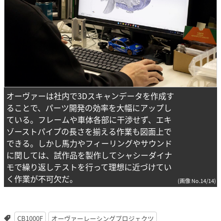
オーヴァーは社内で3Dスキャンデータを作成す
ることで、パーツ開発の効率を大幅にアップし
ている。フレームや車体各部に干渉せず、エキ
ゾーストパイプの長さを揃える作業も図面上で
できる。しかし馬力やフィーリングやサウンド
に関しては、試作品を製作してシャシーダイナ
モで繰り返しテストを行って理想に近づけてい
く作業が不可欠だ。
(画像 No.14/14)
CB1000F
オーヴァーレーシングプロジェクツ